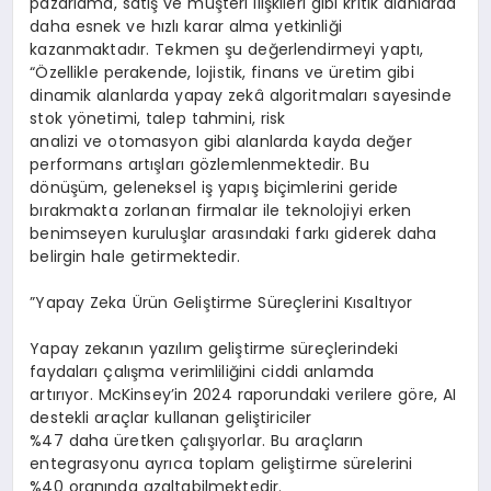
pazarlama, satış ve müşteri ilişkileri gibi kritik alanlarda
daha esnek ve hızlı karar alma yetkinliği
kazanmaktadır. Tekmen şu değerlendirmeyi yaptı,
“Özellikle perakende, lojistik, finans ve üretim gibi
dinamik alanlarda yapay zekâ algoritmaları sayesinde
stok yönetimi, talep tahmini, risk
analizi ve otomasyon gibi alanlarda kayda değer
performans artışları gözlemlenmektedir. Bu
dönüşüm, geleneksel iş yapış biçimlerini geride
bırakmakta zorlanan firmalar ile teknolojiyi erken
benimseyen kuruluşlar arasındaki farkı giderek daha
belirgin hale getirmektedir.
”Yapay Zeka Ürün Geliştirme Süreçlerini Kısaltıyor
Yapay zekanın yazılım geliştirme süreçlerindeki
faydaları çalışma verimliliğini ciddi anlamda
artırıyor. McKinsey’in 2024 raporundaki verilere göre, AI
destekli araçlar kullanan geliştiriciler
%47 daha üretken çalışıyorlar. Bu araçların
entegrasyonu ayrıca toplam geliştirme sürelerini
%40 oranında azaltabilmektedir.