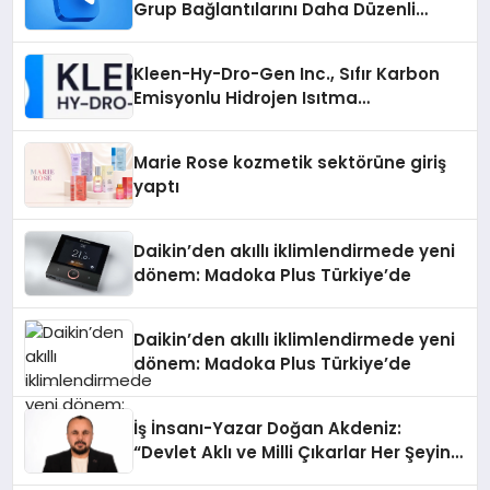
Grup Bağlantılarını Daha Düzenli
İnceleyin
Kleen-Hy-Dro-Gen Inc., Sıfır Karbon
Emisyonlu Hidrojen Isıtma
Teknolojisinde ISO ve TSSA
Düzenleyici Onaylarını Aldı
Marie Rose kozmetik sektörüne giriş
yaptı
Daikin’den akıllı iklimlendirmede yeni
dönem: Madoka Plus Türkiye’de
Daikin’den akıllı iklimlendirmede yeni
dönem: Madoka Plus Türkiye’de
İş İnsanı-Yazar Doğan Akdeniz:
“Devlet Aklı ve Milli Çıkarlar Her Şeyin
Üzerindedir”