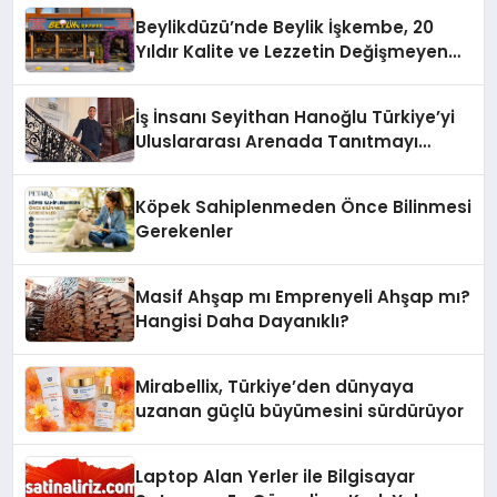
Beylikdüzü’nde Beylik İşkembe, 20
Yıldır Kalite ve Lezzetin Değişmeyen
Adresi
İş İnsanı Seyithan Hanoğlu Türkiye’yi
Uluslararası Arenada Tanıtmayı
Hedefliyor
Köpek Sahiplenmeden Önce Bilinmesi
Gerekenler
Masif Ahşap mı Emprenyeli Ahşap mı?
Hangisi Daha Dayanıklı?
Mirabellix, Türkiye’den dünyaya
uzanan güçlü büyümesini sürdürüyor
Laptop Alan Yerler ile Bilgisayar