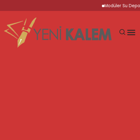
Modüler Su Deposu Çö