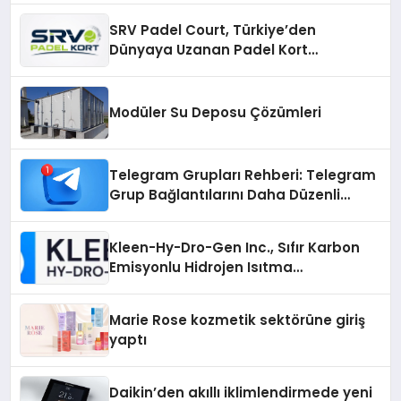
SRV Padel Court, Türkiye’den
Dünyaya Uzanan Padel Kort
Üretiminde Güvenin Adresi
Modüler Su Deposu Çözümleri
Telegram Grupları Rehberi: Telegram
Grup Bağlantılarını Daha Düzenli
İnceleyin
Kleen-Hy-Dro-Gen Inc., Sıfır Karbon
Emisyonlu Hidrojen Isıtma
Teknolojisinde ISO ve TSSA
Düzenleyici Onaylarını Aldı
Marie Rose kozmetik sektörüne giriş
yaptı
Daikin’den akıllı iklimlendirmede yeni