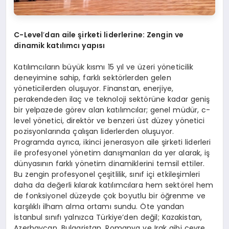
C-Level
’
dan aile şirketi liderlerine: Zengin ve
dinamik katılımcı yapısı
Katılımcıların büyük kısmı 15 yıl ve üzeri yöneticilik
deneyimine sahip, farklı sektörlerden gelen
yöneticilerden oluşuyor. Finanstan, enerjiye,
perakendeden ilaç ve teknoloji sektörüne kadar geniş
bir yelpazede görev alan katılımcılar; genel müdür, c-
level yönetici, direktör ve benzeri üst düzey yönetici
pozisyonlarında çalışan liderlerden oluşuyor.
Programda ayrıca, ikinci jenerasyon aile şirketi liderleri
ile profesyonel yönetim danışmanları da yer alarak, iş
dünyasının farklı yönetim dinamiklerini temsil ettiler.
Bu zengin profesyonel çeşitlilik, sınıf içi etkileşimleri
daha da değerli kılarak katılımcılara hem sektörel hem
de fonksiyonel düzeyde çok boyutlu bir öğrenme ve
karşılıklı ilham alma ortamı sundu. Öte yandan
İstanbul sınıfı yalnızca Türkiye’den değil; Kazakistan,
Azerbaycan, Bulgaristan, Romanya ve Irak gibi çevre