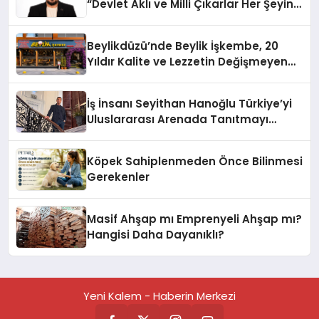
“Devlet Aklı ve Milli Çıkarlar Her Şeyin
Üzerindedir”
Beylikdüzü’nde Beylik İşkembe, 20
Yıldır Kalite ve Lezzetin Değişmeyen
Adresi
İş İnsanı Seyithan Hanoğlu Türkiye’yi
Uluslararası Arenada Tanıtmayı
Hedefliyor
Köpek Sahiplenmeden Önce Bilinmesi
Gerekenler
Masif Ahşap mı Emprenyeli Ahşap mı?
Hangisi Daha Dayanıklı?
Yeni Kalem - Haberin Merkezi