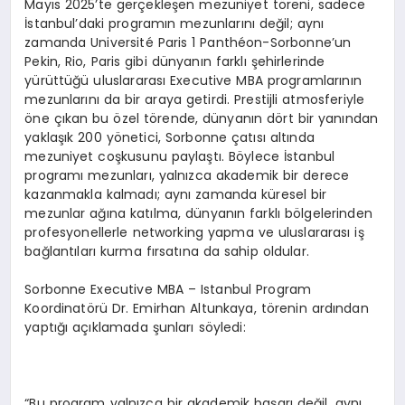
Mayıs 2025’te gerçekleşen mezuniyet töreni, sadece
İstanbul’daki programın mezunlarını değil; aynı
zamanda Université Paris 1 Panthéon-Sorbonne’un
Pekin, Rio, Paris gibi dünyanın farklı şehirlerinde
yürüttüğü uluslararası Executive MBA programlarının
mezunlarını da bir araya getirdi. Prestijli atmosferiyle
öne çıkan bu özel törende, dünyanın dört bir yanından
yaklaşık 200 yönetici, Sorbonne çatısı altında
mezuniyet coşkusunu paylaştı. Böylece İstanbul
programı mezunları, yalnızca akademik bir derece
kazanmakla kalmadı; aynı zamanda küresel bir
mezunlar ağına katılma, dünyanın farklı bölgelerinden
profesyonellerle networking yapma ve uluslararası iş
bağlantıları kurma fırsatına da sahip oldular.
Sorbonne Executive MBA – Istanbul Program
Koordinatörü Dr. Emirhan Altunkaya, törenin ardından
yaptığı açıklamada şunları söyledi:
“Bu program yalnızca bir akademik başarı değil, aynı