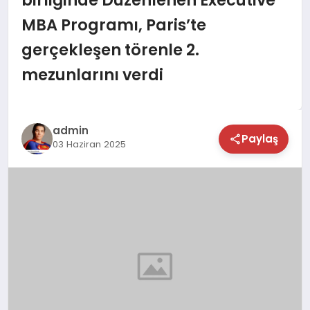
TEKNOLOJİ
MBA Programı, Paris’te
gerçekleşen törenle 2.
SAĞLIK
mezunlarını verdi
MAGAZİN
EĞİTİM
admin
Paylaş
03 Haziran 2025