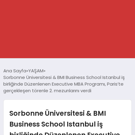
GÜNDEM
Ana Sayfa
YAŞAM
Sorbonne Üniversitesi & BMI Business School Istanbul iş
SPOR
birliğinde Düzenlenen Executive MBA Programı, Paris’te
gerçekleşen törenle 2. mezunlarını verdi
DÜNYA
Sorbonne Üniversitesi & BMI
EKONOMİ
Business School Istanbul iş
YAŞAM
birliğinde Düzenlenen Executive