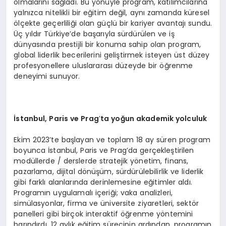
olmalarını sağladı. Bu yönüyle program, katılımcılarına
yalnızca nitelikli bir eğitim değil, aynı zamanda küresel
ölçekte geçerliliği olan güçlü bir kariyer avantajı sundu.
Üç yıldır Türkiye’de başarıyla sürdürülen ve iş
dünyasında prestijli bir konuma sahip olan program,
global liderlik becerilerini geliştirmek isteyen üst düzey
profesyonellere uluslararası düzeyde bir öğrenme
deneyimi sunuyor.
İstanbul, Paris ve Prag
’
ta yoğun akademik yolculuk
Ekim 2023’te başlayan ve toplam 18 ay süren program
boyunca İstanbul, Paris ve Prag’da gerçekleştirilen
modüllerde / derslerde stratejik yönetim, finans,
pazarlama, dijital dönüşüm, sürdürülebilirlik ve liderlik
gibi farklı alanlarında derinlemesine eğitimler aldı.
Programın uygulamalı içeriği; vaka analizleri,
simülasyonlar, firma ve üniversite ziyaretleri, sektör
panelleri gibi birçok interaktif öğrenme yöntemini
barındırdı. 12 aylık eğitim sürecinin ardından, programın