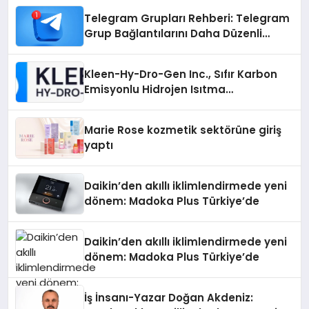
Telegram Grupları Rehberi: Telegram
Grup Bağlantılarını Daha Düzenli
İnceleyin
Kleen-Hy-Dro-Gen Inc., Sıfır Karbon
Emisyonlu Hidrojen Isıtma
Teknolojisinde ISO ve TSSA
Düzenleyici Onaylarını Aldı
Marie Rose kozmetik sektörüne giriş
yaptı
Daikin’den akıllı iklimlendirmede yeni
dönem: Madoka Plus Türkiye’de
Daikin’den akıllı iklimlendirmede yeni
dönem: Madoka Plus Türkiye’de
İş İnsanı-Yazar Doğan Akdeniz: