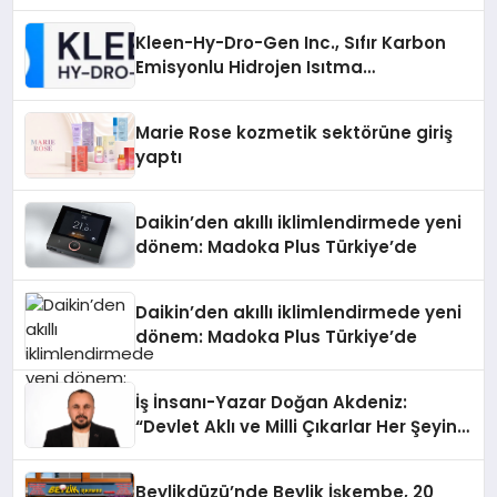
İnceleyin
Kleen-Hy-Dro-Gen Inc., Sıfır Karbon
Emisyonlu Hidrojen Isıtma
Teknolojisinde ISO ve TSSA
Düzenleyici Onaylarını Aldı
Marie Rose kozmetik sektörüne giriş
yaptı
Daikin’den akıllı iklimlendirmede yeni
dönem: Madoka Plus Türkiye’de
Daikin’den akıllı iklimlendirmede yeni
dönem: Madoka Plus Türkiye’de
İş İnsanı-Yazar Doğan Akdeniz:
“Devlet Aklı ve Milli Çıkarlar Her Şeyin
Üzerindedir”
Beylikdüzü’nde Beylik İşkembe, 20