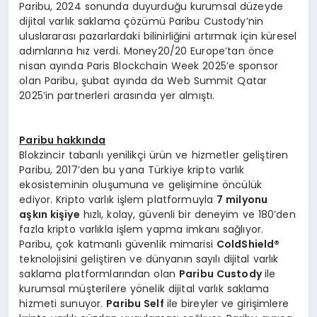
Paribu, 2024 sonunda duyurduğu kurumsal düzeyde
dijital varlık saklama çözümü Paribu Custody’nin
uluslararası pazarlardaki bilinirliğini artırmak için küresel
adımlarına hız verdi. Money20/20 Europe’tan önce
nisan ayında Paris Blockchain Week 2025’e sponsor
olan Paribu, şubat ayında da Web Summit Qatar
2025’in partnerleri arasında yer almıştı.
Paribu hakkında
Blokzincir tabanlı yenilikçi ürün ve hizmetler geliştiren
Paribu, 2017’den bu yana Türkiye kripto varlık
ekosisteminin oluşumuna ve gelişimine öncülük
ediyor. Kripto varlık işlem platformuyla
7 milyonu
aşkın kişiye
hızlı, kolay, güvenli bir deneyim ve 180’den
fazla kripto varlıkla işlem yapma imkanı sağlıyor.
Paribu, çok katmanlı güvenlik mimarisi
ColdShield
®
teknolojisini geliştiren ve dünyanın sayılı dijital varlık
saklama platformlarından olan
Paribu Custody
ile
kurumsal müşterilere yönelik dijital varlık saklama
hizmeti sunuyor.
Paribu Self
ile bireyler ve girişimlere