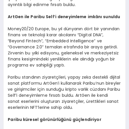
ayrıntılı bilgi edinme fırsatı buldu.
ArtGen ile Paribu Self’i deneyimleme imkânı sunuldu
Money20/20 Europe, bu yıl dünyanın dört bir yanından
finans ve teknoloji karar alıcılarını “Digital DNA”,
“Beyond Fintech”, “Embedded Intelligence” ve
“Governance 2.0” temaları etrafında bir araya getirdi.
Zirvenin bu yılki edisyonu, geleneksel ve merkeziyetsiz
finans kesişimindeki yeniliklerin ele alındığı yoğun bir
programa ev sahipliği yaptı.
Paribu standının ziyaretçileri, yapay zeka destekli dijital
sanat platformu ArtGen’i kullanarak Paribu’nun bireyler
ve girişimciler için sunduğu kripto varlık cüzdanı Paribu
Self’i deneyimleme fırsatı buldu. ArtGen ile kendi
sanat eserlerini oluşturan ziyaretçiler, ürettikleri sanat
eserlerinin NFT’lerine sahip oldu.
Paribu küresel g
ö
rünürlüğünü güçlendiriyor