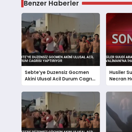
Benzer Haberler
Sebte’ye Duzensiz Gocmen
Husiler S
Akini Ulusal Acil Durum Cagrısı
Necran H
Yaptırıyor
Saldırısı 