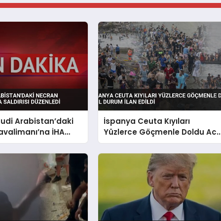
uudi Arabistan’daki
İspanya Ceuta Kıyıları
avalimanı’na İHA
Yüzlerce Göçmenle Doldu Acil
Düzenledi
Durum İlan Edildi