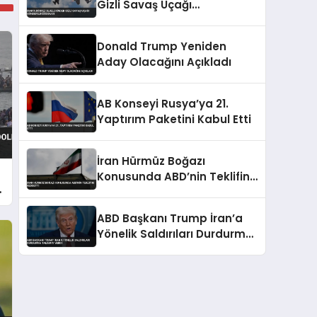
Gizli Savaş Uçağı
Gönderildiği İddiası
Donald Trump Yeniden
Aday Olacağını Açıkladı
AB Konseyi Rusya’ya 21.
Yaptırım Paketini Kabul Etti
İran Hürmüz Boğazı
Konusunda ABD’nin Teklifini
Reddetti
ABD Başkanı Trump İran’a
Yönelik Saldırıları Durdurma
Talimatı Verdi