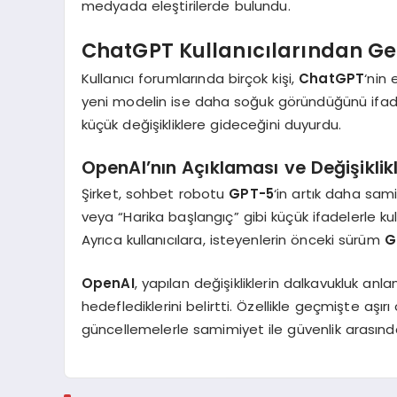
medyada eleştirilerde bulundu.
ChatGPT Kullanıcılarından Gel
Kullanıcı forumlarında birçok kişi,
ChatGPT
‘nin
yeni modelin ise daha soğuk göründüğünü ifade
küçük değişikliklere gideceğini duyurdu.
OpenAI’nın Açıklaması ve Değişiklik
Şirket, sohbet robotu
GPT-5
‘in artık daha sami
veya “Harika başlangıç” gibi küçük ifadelerle kul
Ayrıca kullanıcılara, isteyenlerin önceki sürüm
G
OpenAI
, yapılan değişikliklerin dalkavukluk an
hedeflediklerini belirtti. Özellikle geçmişte aşırı
güncellemelerle samimiyet ile güvenlik arasın