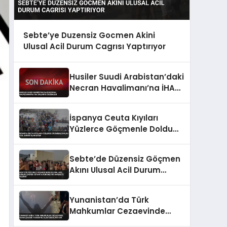
Sebte’ye Duzensiz Gocmen Akini
Ulusal Acil Durum Cagrısı Yaptırıyor
Husiler Suudi Arabistan’daki
Necran Havalimanı’na İHA
Saldırısı Düzenledi
İspanya Ceuta Kıyıları
Yüzlerce Göçmenle Doldu
Acil Durum İlan Edildi
Sebte’de Düzensiz Göçmen
Akını Ulusal Acil Durum
Çağrısı İspanya Hükümetini
Harekete Geçirdi
Yunanistan’da Türk
Mahkumlar Cezaevinde
İsyan Çıkardı Yangın ve