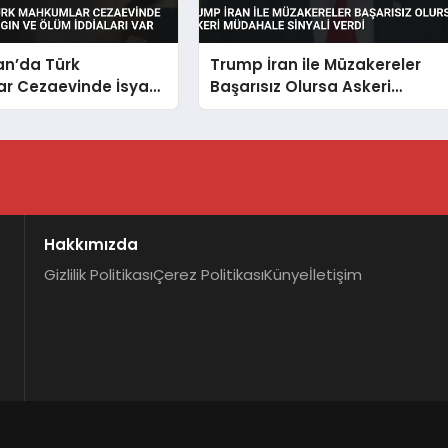
an’da Türk
Trump İran ile Müzakereler
r Cezaevinde İsyan
Başarısız Olursa Askeri
angın ve Ölüm
Müdahale Sinyali Verdi
Var
Hakkımızda
Gizlilik Politikası
Çerez Politikası
Künye
İletişim