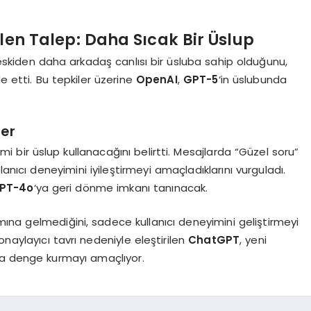
en Talep: Daha Sıcak Bir Üslup
 eskiden daha arkadaş canlısı bir üsluba sahip olduğunu,
 etti. Bu tepkiler üzerine
OpenAI
,
GPT-5
‘in üslubunda
ler
mi bir üslup kullanacağını belirtti. Mesajlarda “Güzel soru”
lanıcı deneyimini iyileştirmeyi amaçladıklarını vurguladı.
PT-4o
‘ya geri dönme imkanı tanınacak.
lamına gelmediğini, sadece kullanıcı deneyimini geliştirmeyi
 onaylayıcı tavrı nedeniyle eleştirilen
ChatGPT
, yeni
da denge kurmayı amaçlıyor.