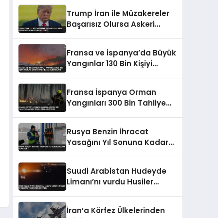
Ölüm İddiaları Var
Trump İran ile Müzakereler
Başarısız Olursa Askeri
Müdahale Sinyali Verdi
Fransa ve İspanya’da Büyük
Yangınlar 130 Bin Kişiyi
Tahliye Ettirdi Tarihi Acil
Durum İlanı
Fransa İspanya Orman
Yangınları 300 Bin Tahliye
Sanchez Zorlu Günler Uyarısı
Rusya Benzin İhracat
Yasağını Yıl Sonuna Kadar
Uzatıyor
Suudi Arabistan Hudeyde
Limanı’nı vurdu Husiler
misilleme tehdidinde
bulundu
İran’a Körfez Ülkelerinden