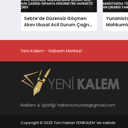
Sebte’de Düzensiz Göçmen
Yunanist
Akını Ulusal Acil Durum Çağrısı
Mahkumla
İspanya Hükümetini Harekete
Çıkardı Y
Geçirdi
İddiaları 
Yeni Kalem - Haberin Merkezi
Reklam & İşbirliği:
habersonuclari@gmail.com
Copyright © 2025 Tüm hakları YENİKALEM 'de saklıdır.