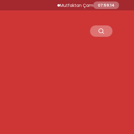
Mutfaktan Çamaşır Odasına İtalyan Zaraf
07:59:15