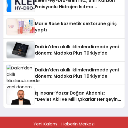
Kleen-Hy-Dro-Gen Inc., Sıfır Karbon
Emisyonlu Hidrojen Isıtma
Teknolojisinde ISO ve TSSA
Düzenleyici Onaylarını Aldı
Marie Rose kozmetik sektörüne giriş
yaptı
Daikin’den akıllı iklimlendirmede yeni
dönem: Madoka Plus Türkiye’de
Daikin’den akıllı iklimlendirmede yeni
dönem: Madoka Plus Türkiye’de
İş İnsanı-Yazar Doğan Akdeniz:
“Devlet Aklı ve Milli Çıkarlar Her Şeyin
Üzerindedir”
Yeni Kalem - Haberin Merkezi