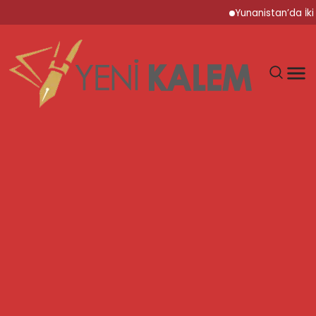
Yunanistan’da İki İtfai