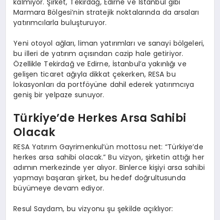
kalmıyor. Şirket, Tekirdağ, Edirne ve İstanbul gibi
Marmara Bölgesi’nin stratejik noktalarında da arsaları
yatırımcılarla buluşturuyor.
Yeni otoyol ağları, liman yatırımları ve sanayi bölgeleri,
bu illeri de yatırım açısından cazip hale getiriyor.
Özellikle Tekirdağ ve Edirne, İstanbul’a yakınlığı ve
gelişen ticaret ağıyla dikkat çekerken, RESA bu
lokasyonları da portföyüne dahil ederek yatırımcıya
geniş bir yelpaze sunuyor.
Türkiye’de Herkes Arsa Sahibi
Olacak
RESA Yatırım Gayrimenkul’ün mottosu net: “Türkiye’de
herkes arsa sahibi olacak.” Bu vizyon, şirketin attığı her
adımın merkezinde yer alıyor. Binlerce kişiyi arsa sahibi
yapmayı başaran şirket, bu hedef doğrultusunda
büyümeye devam ediyor.
Resul Saydam, bu vizyonu şu şekilde açıklıyor: