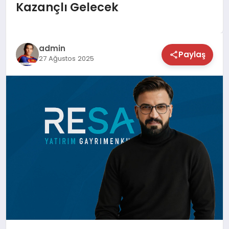
Kazançlı Gelecek
TEKNOLOJİ
SAĞLIK
admin
Paylaş
27 Ağustos 2025
MAGAZİN
EĞİTİM