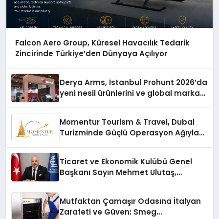
Falcon Aero Group, Küresel Havacılık Tedarik
Zincirinde Türkiye’den Dünyaya Açılıyor
Derya Arms, İstanbul Prohunt 2026’da
yeni nesil ürünlerini ve global marka
vizyonunu sergiledi
Momentur Tourism & Travel, Dubai
Turizminde Güçlü Operasyon Ağıyla
Fark Yaratıyor
Ticaret ve Ekonomik Kulübü Genel
Başkanı Sayın Mehmet Ulutaş,
ekonomiye dair yaptığı açıklamada
şunları kaydetti:
Mutfaktan Çamaşır Odasına İtalyan
Zarafeti ve Güven: Smeg