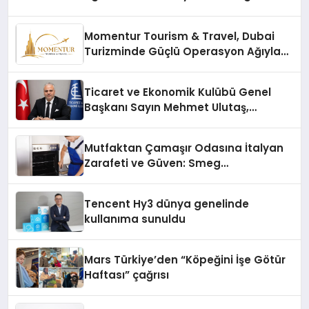
Momentur Tourism & Travel, Dubai
Turizminde Güçlü Operasyon Ağıyla
Fark Yaratıyor
Ticaret ve Ekonomik Kulübü Genel
Başkanı Sayın Mehmet Ulutaş,
ekonomiye dair yaptığı açıklamada
şunları kaydetti:
Mutfaktan Çamaşır Odasına İtalyan
Zarafeti ve Güven: Smeg
Cihazlarında Dürüst Teknik Destek
Deneyimi
Tencent Hy3 dünya genelinde
kullanıma sunuldu
Mars Türkiye’den “Köpeğini İşe Götür
Haftası” çağrısı