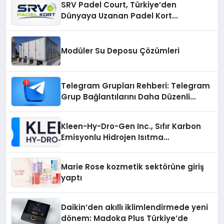
SRV Padel Court, Türkiye’den
Dünyaya Uzanan Padel Kort
Üretiminde Güvenin Adresi
Modüler Su Deposu Çözümleri
Telegram Grupları Rehberi: Telegram
Grup Bağlantılarını Daha Düzenli
İnceleyin
Kleen-Hy-Dro-Gen Inc., Sıfır Karbon
Emisyonlu Hidrojen Isıtma
Teknolojisinde ISO ve TSSA
Düzenleyici Onaylarını Aldı
Marie Rose kozmetik sektörüne giriş
yaptı
Daikin’den akıllı iklimlendirmede yeni
dönem: Madoka Plus Türkiye’de