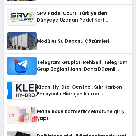
SRV Padel Court, Türkiye’den
Dünyaya Uzanan Padel Kort
Üretiminde Güvenin Adresi
Modüler Su Deposu Çözümleri
Telegram Grupları Rehberi: Telegram
Grup Bağlantılarını Daha Düzenli
İnceleyin
Kleen-Hy-Dro-Gen Inc., Sıfır Karbon
Emisyonlu Hidrojen Isıtma
Teknolojisinde ISO ve TSSA
Düzenleyici Onaylarını Aldı
Marie Rose kozmetik sektörüne giriş
yaptı