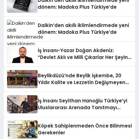
Daikin’den akıllı iklimlendirmede yeni
dönem: Madoka Plus Türkiye’de
Daikin’den akıllı iklimlendirmede yeni
dönem: Madoka Plus Türkiye’de
İş İnsanı-Yazar Doğan Akdeniz:
“Devlet Aklı ve Milli Çıkarlar Her Şeyin
Üzerindedir”
Beylikdüzü’nde Beylik İşkembe, 20
Yıldır Kalite ve Lezzetin Değişmeyen
Adresi
İş İnsanı Seyithan Hanoğlu Türkiye’yi
Uluslararası Arenada Tanıtmayı
Hedefliyor
Köpek Sahiplenmeden Önce Bilinmesi
Gerekenler