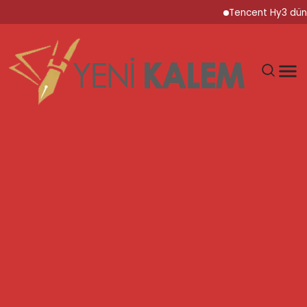
Tencent Hy3 dünya ge