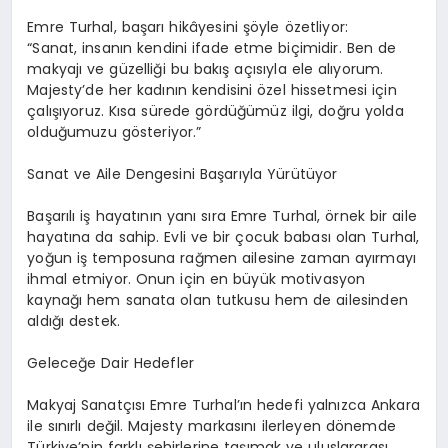
Emre Turhal, başarı hikâyesini şöyle özetliyor:
“Sanat, insanın kendini ifade etme biçimidir. Ben de
makyajı ve güzelliği bu bakış açısıyla ele alıyorum.
Majesty’de her kadının kendisini özel hissetmesi için
çalışıyoruz. Kısa sürede gördüğümüz ilgi, doğru yolda
olduğumuzu gösteriyor.”
Sanat ve Aile Dengesini Başarıyla Yürütüyor
Başarılı iş hayatının yanı sıra Emre Turhal, örnek bir aile
hayatına da sahip. Evli ve bir çocuk babası olan Turhal,
yoğun iş temposuna rağmen ailesine zaman ayırmayı
ihmal etmiyor. Onun için en büyük motivasyon
kaynağı hem sanata olan tutkusu hem de ailesinden
aldığı destek.
Geleceğe Dair Hedefler
Makyaj Sanatçısı Emre Turhal’ın hedefi yalnızca Ankara
ile sınırlı değil. Majesty markasını ilerleyen dönemde
Türkiye’nin farklı şehirlerine taşımak ve uluslararası