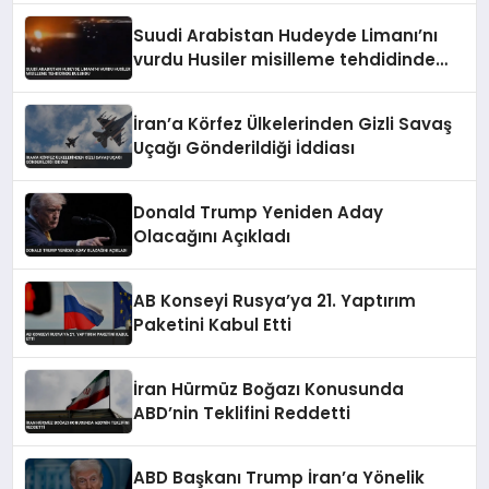
Suudi Arabistan Hudeyde Limanı’nı
vurdu Husiler misilleme tehdidinde
bulundu
İran’a Körfez Ülkelerinden Gizli Savaş
Uçağı Gönderildiği İddiası
Donald Trump Yeniden Aday
Olacağını Açıkladı
AB Konseyi Rusya’ya 21. Yaptırım
Paketini Kabul Etti
İran Hürmüz Boğazı Konusunda
ABD’nin Teklifini Reddetti
ABD Başkanı Trump İran’a Yönelik