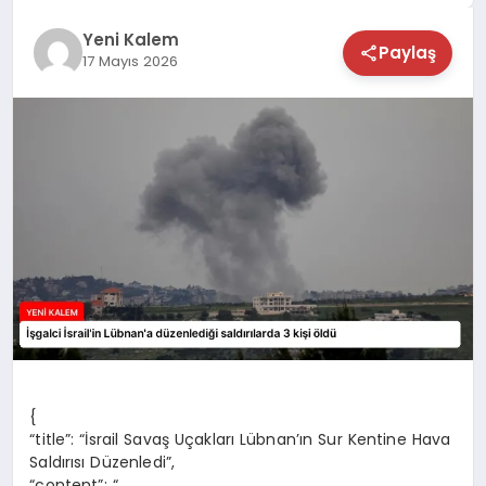
TEKNOLOJİ
Yeni Kalem
Paylaş
17 Mayıs 2026
SAĞLIK
MAGAZİN
EĞİTİM
{
“title”: “İsrail Savaş Uçakları Lübnan’ın Sur Kentine Hava
Saldırısı Düzenledi”,
“content”: “