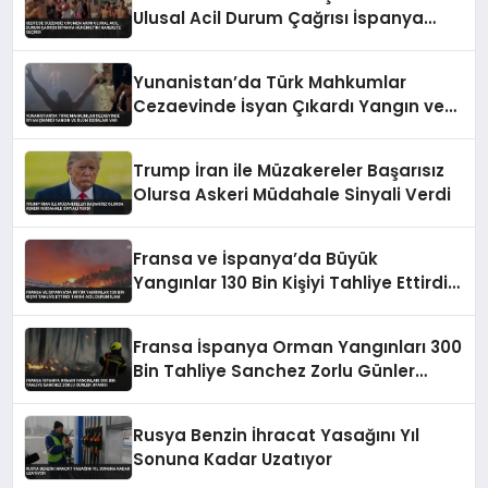
Ulusal Acil Durum Çağrısı İspanya
Hükümetini Harekete Geçirdi
Yunanistan’da Türk Mahkumlar
Cezaevinde İsyan Çıkardı Yangın ve
Ölüm İddiaları Var
Trump İran ile Müzakereler Başarısız
Olursa Askeri Müdahale Sinyali Verdi
Fransa ve İspanya’da Büyük
Yangınlar 130 Bin Kişiyi Tahliye Ettirdi
Tarihi Acil Durum İlanı
Fransa İspanya Orman Yangınları 300
Bin Tahliye Sanchez Zorlu Günler
Uyarısı
Rusya Benzin İhracat Yasağını Yıl
Sonuna Kadar Uzatıyor