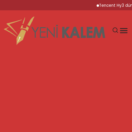
Tencent Hy3 dünya ge