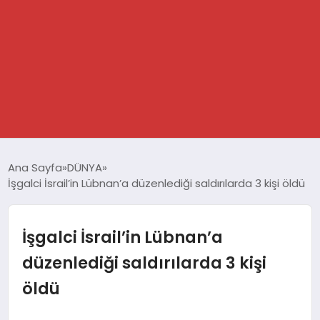
GÜNDEM
Ana Sayfa
DÜNYA
İşgalci İsrail’in Lübnan’a düzenlediği saldırılarda 3 kişi öldü
SPOR
DÜNYA
İşgalci İsrail’in Lübnan’a
düzenlediği saldırılarda 3 kişi
EKONOMİ
öldü
YAŞAM