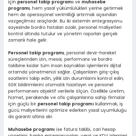
için
personel takip programı
ve
muhasebe
programı
, hem yasal yükümlülükleri yerine getirmek
hem de operasyonel verimliliği artırmak açısından
vazgeçilmez araçlardır. Bu iki sistemin entegrasyonu
sayesinde bordro hataları azalır, personel maliyetleri
kontrol altında tutulur ve yönetim raporları gerçek
zamanlı hale gelir.
Personel takip programı
, personel devir-hareket
süreçlerinden izin, mesai, performans ve bordro
takibine kadar tüm insan kaynakları işlemlerini dijital
ortamda yönetmenizi sağlar. Çalışanların giriş-çıkış
saatlerini takip edin, yıllık izin durumlarını kontrol edin,
SGK bildirimlerini otomatik hazırlayın ve personel
performansını objektif verilerle ölçün. Özellikle üretim,
hizmet, perakende ve ofis çalışanlarına sahip firmalar
için güçlü bir
personel takip programı
kullanmak, iş
gücü maliyetlerini optimize ederken yasal uyumluluğu
da garanti altına alır.
Muhasebe programı
ise fatura takibi, cari hesap
yönetimi, banka entegrasyonları, vergi ve KDV işlemleri