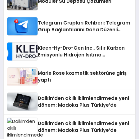
Modüler Su Deposu Çözümleri
Telegram Grupları Rehberi: Telegram
Grup Bağlantılarını Daha Düzenli
İnceleyin
Kleen-Hy-Dro-Gen Inc., Sıfır Karbon
Emisyonlu Hidrojen Isıtma
Teknolojisinde ISO ve TSSA
Düzenleyici Onaylarını Aldı
Marie Rose kozmetik sektörüne giriş
yaptı
Daikin’den akıllı iklimlendirmede yeni
dönem: Madoka Plus Türkiye’de
Daikin’den akıllı iklimlendirmede yeni
dönem: Madoka Plus Türkiye’de