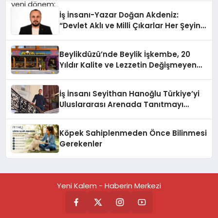
İş İnsanı-Yazar Doğan Akdeniz:
“Devlet Aklı ve Milli Çıkarlar Her Şeyin
Üzerindedir”
Beylikdüzü’nde Beylik İşkembe, 20
Yıldır Kalite ve Lezzetin Değişmeyen
Adresi
İş İnsanı Seyithan Hanoğlu Türkiye’yi
Uluslararası Arenada Tanıtmayı
Hedefliyor
Köpek Sahiplenmeden Önce Bilinmesi
Gerekenler
Yeni Kalem - Haberin Merkezi