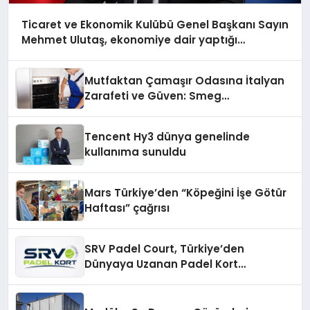
Ticaret ve Ekonomik Kulübü Genel Başkanı Sayın
Mehmet Ulutaş, ekonomiye dair yaptığı
açıklamada şunları kaydetti:
Mutfaktan Çamaşır Odasına İtalyan
Zarafeti ve Güven: Smeg
Cihazlarında Dürüst Teknik Destek
Deneyimi
Tencent Hy3 dünya genelinde
kullanıma sunuldu
Mars Türkiye’den “Köpeğini İşe Götür
Haftası” çağrısı
SRV Padel Court, Türkiye’den
Dünyaya Uzanan Padel Kort
Üretiminde Güvenin Adresi