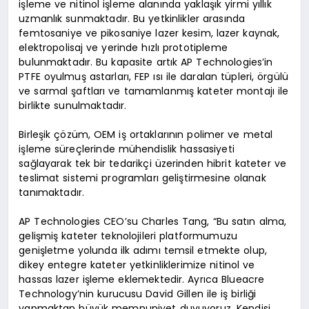
işleme ve nitinol işleme alanında yaklaşık yirmi yıllık
uzmanlık sunmaktadır. Bu yetkinlikler arasında
femtosaniye ve pikosaniye lazer kesim, lazer kaynak,
elektropolisaj ve yerinde hızlı prototipleme
bulunmaktadır. Bu kapasite artık AP Technologies’in
PTFE oyulmuş astarları, FEP ısı ile daralan tüpleri, örgülü
ve sarmal şaftları ve tamamlanmış kateter montajı ile
birlikte sunulmaktadır.
Birleşik çözüm, OEM iş ortaklarının polimer ve metal
işleme süreçlerinde mühendislik hassasiyeti
sağlayarak tek bir tedarikçi üzerinden hibrit kateter ve
teslimat sistemi programları geliştirmesine olanak
tanımaktadır.
AP Technologies CEO’su Charles Tang, “Bu satın alma,
gelişmiş kateter teknolojileri platformumuzu
genişletme yolunda ilk adımı temsil etmekte olup,
dikey entegre kateter yetkinliklerimize nitinol ve
hassas lazer işleme eklemektedir. Ayrıca Blueacre
Technology’nin kurucusu David Gillen ile iş birliği
yapmaktan büyük memnuniyet duyuyoruz. Kendisi