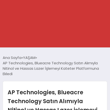
GÜNDEM
Ana Sayfa
YAŞAM
AP Technologies, Blueacre Technology Satın Alımıyla
SPOR
Nitinol ve Hassas Lazer İşlemeyi Kateter Platformuna
Ekledi
DÜNYA
AP Technologies, Blueacre
EKONOMİ
Technology Satın Alımıyla
YAŞAM
Nitinol ve Hassas Lazer İşlemeyi