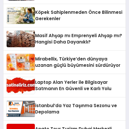
Hedefliyor
Köpek Sahiplenmeden Önce Bilinmesi
Gerekenler
Masif Ahşap mı Emprenyeli Ahşap mı?
Hangisi Daha Dayanıklı?
Mirabellix, Türkiye’den dünyaya
uzanan güçlü büyümesini sürdürüyor
Laptop Alan Yerler ile Bilgisayar
Satmanın En Güvenli ve Karlı Yolu
İstanbul’da Yaz Taşınma Sezonu ve
Depolama
Anato Tour Turizm Dubai Merkezli