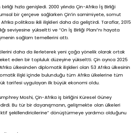
birliği hızla genişledi. 2000 yılında Çin-Afrika İş Birliği
urumsal bir çerçeve sağlarken Çin’in samimiyete, somut
rika politikası ikili ilişkileri daha da geliştirdi. Taraflar, 2015
taklığı seviyesine yükseltti ve “On İş Birliği Planı”nı hayata
eşmenin sağlam temellerini attı.
kilerini daha da ilerleterek yeni çağa yönelik olarak ortak
ket eden bir topluluk düzeyine yükseltti. Çin ayrıca 2025
frika ülkesinden diplomatik ilişkileri olan 53 Afrika ülkesinin
matik ilişki içinde bulunduğu tüm Afrika ülkelerine tüm
mrük tarifesi uygulayan ilk büyük ekonomi oldu.
hrey Moshi, Çin-Afrika iş birliğini Küresel Güney
irdi. Bu tür bir dayanışmanın, gelişmekte olan ülkeleri
 “aktif şekillendiricilerine” dönüştürmeye yardımcı olduğunu