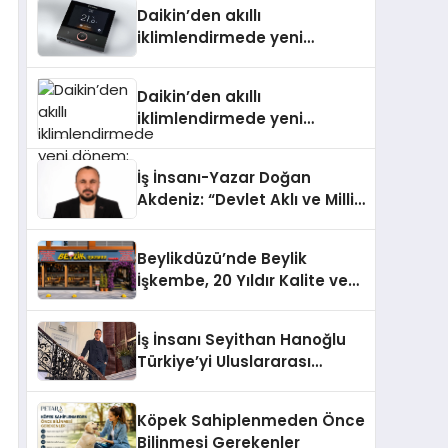
Daikin’den akıllı
iklimlendirmede yeni
dönem: Madoka Plus
Türkiye’de
Daikin’den akıllı
iklimlendirmede yeni
dönem: Madoka Plus
Türkiye’de
İş İnsanı-Yazar Doğan
Akdeniz: “Devlet Aklı ve Milli
Çıkarlar Her Şeyin
Üzerindedir”
Beylikdüzü’nde Beylik
İşkembe, 20 Yıldır Kalite ve
Lezzetin Değişmeyen Adresi
İş İnsanı Seyithan Hanoğlu
Türkiye’yi Uluslararası
Arenada Tanıtmayı
Hedefliyor
Köpek Sahiplenmeden Önce
Bilinmesi Gerekenler