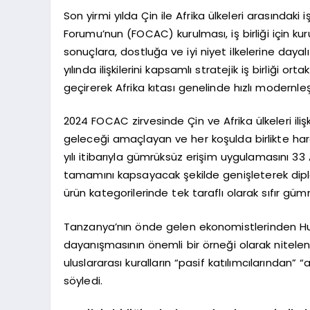
Son yirmi yılda Çin ile Afrika ülkeleri arasındaki iş 
Forumu’nun (FOCAC) kurulması, iş birliği için k
sonuçlara, dostluğa ve iyi niyet ilkelerine dayalı Af
yılında ilişkilerini kapsamlı stratejik iş birliği or
geçirerek Afrika kıtası genelinde hızlı modernl
2024 FOCAC zirvesinde Çin ve Afrika ülkeleri iliş
geleceği amaçlayan ve her koşulda birlikte hare
yılı itibarıyla gümrüksüz erişim uygulamasını 33 A
tamamını kapsayacak şekilde genişleterek diplo
ürün kategorilerinde tek taraflı olarak sıfır gü
Tanzanya’nın önde gelen ekonomistlerinden Hump
dayanışmasının önemli bir örneği olarak nitelend
uluslararası kuralların “pasif katılımcılarından”
söyledi.