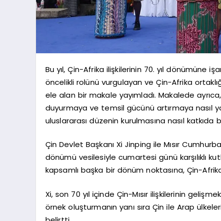
Bu yıl, Çin-Afrika ilişkilerinin 70. yıl dönümüne i
öncelikli rolünü vurgulayan ve Çin-Afrika ortaklığ
ele alan bir makale yayımladı. Makalede ayrıca, s
duyurmaya ve temsil gücünü artırmaya nasıl y
uluslararası düzenin kurulmasına nasıl katkıda b
Çin Devlet Başkanı Xi Jinping ile Mısır Cumhurbaşka
dönümü vesilesiyle cumartesi günü karşılıklı 
kapsamlı başka bir dönüm noktasına, Çin-Afrika ili
Xi, son 70 yıl içinde Çin-Mısır ilişkilerinin geliş
örnek oluşturmanın yanı sıra Çin ile Arap ülkeleri v
belirtti.