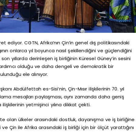
şaret ediyor. CGTN, Afrika’nın Çin’in genel dış politikasındaki
ının onlarca yıl boyunca nasıl şekillendiğini ve güçlendiğini
on yıllarda derinleşen iş birliğinin Küresel Güney’in sesini
ardımcı olduğu ve daha dengeli ve demokratik bir
ulunduğu ele alınıyor.
nı Abdülfettah es-Sisi’nin, Çin-Mısır ilişkilerinin 70. yıl
kutlama mesajları paylaşması, aynı zamanda daha geniş
şkilerinin yetmişinci yılına dikkat çekti.
mekte olan ülkeler arasındaki dostluk, dayanışma ve iş birliğine
e Çin ile Afrika arasındaki iş birliği için bir ölçüt yarattığını