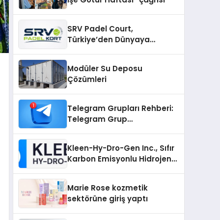
SRV Padel Court,
Türkiye’den Dünyaya
Uzanan Padel Kort
Üretiminde Güvenin Adresi
Modüler Su Deposu
Çözümleri
Telegram Grupları Rehberi:
Telegram Grup
Bağlantılarını Daha Düzenli
İnceleyin
Kleen-Hy-Dro-Gen Inc., Sıfır
Karbon Emisyonlu Hidrojen
Isıtma Teknolojisinde ISO ve
TSSA Düzenleyici Onaylarını
Marie Rose kozmetik
Aldı
sektörüne giriş yaptı