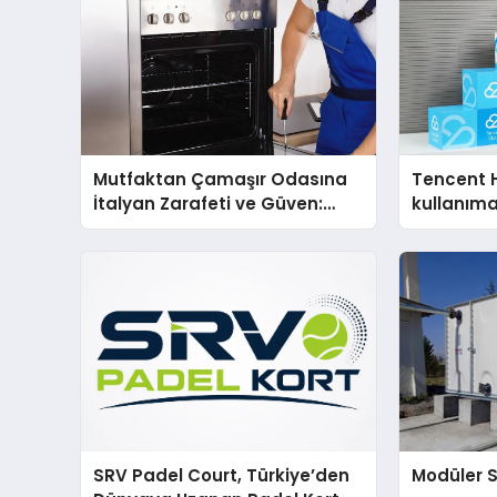
Mutfaktan Çamaşır Odasına
Tencent 
İtalyan Zarafeti ve Güven:
kullanım
Smeg Cihazlarında Dürüst
Teknik Destek Deneyimi
SRV Padel Court, Türkiye’den
Modüler 