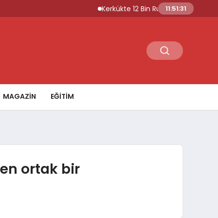
Kerkükte 12 Bin Ruhsatsız Silah Kayıt Altına A
11:51:32
MAGAZİN
EĞİTİM
den ortak bir