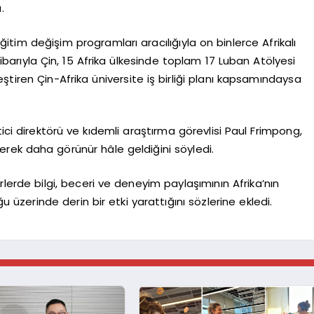
.
itim değişim programları aracılığıyla on binlerce Afrikalı
ibarıyla Çin, 15 Afrika ülkesinde toplam 17 Luban Atölyesi
leştiren Çin-Afrika üniversite iş birliği planı kapsamındaysa
ici direktörü ve kıdemli araştırma görevlisi Paul Frimpong,
iderek daha görünür hâle geldiğini söyledi.
örlerde bilgi, beceri ve deneyim paylaşımının Afrika’nın
zerinde derin bir etki yarattığını sözlerine ekledi.