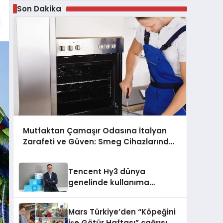
Son Dakika
Mutfaktan Çamaşır Odasına İtalyan
Zarafeti ve Güven: Smeg Cihazlarında
Dürüst Teknik Destek Deneyimi
Tencent Hy3 dünya
genelinde kullanıma
sunuldu
Mars Türkiye’den “Köpeğini
İşe Götür Haftası” çağrısı