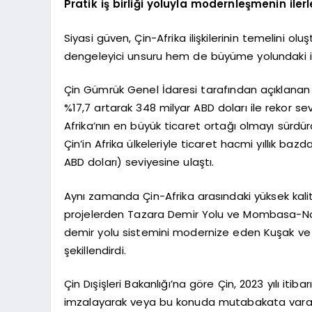
Pratik iş birliği yoluyla modernleşmenin ilerl
Siyasi güven, Çin-Afrika ilişkilerinin temelini ol
dengeleyici unsuru hem de büyüme yolundaki iti
Çin Gümrük Genel İdaresi tarafından açıklanan ve
%17,7 artarak 348 milyar ABD doları ile rekor se
Afrika’nın en büyük ticaret ortağı olmayı sürd
Çin’in Afrika ülkeleriyle ticaret hacmi yıllık ba
ABD doları) seviyesine ulaştı.
Aynı zamanda Çin-Afrika arasındaki yüksek kalite
projelerden Tazara Demir Yolu ve Mombasa-Nairo
demir yolu sistemini modernize eden Kuşak ve Yo
şekillendirdi.
Çin Dışişleri Bakanlığı’na göre Çin, 2023 yılı itib
imzalayarak veya bu konuda mutabakata varar