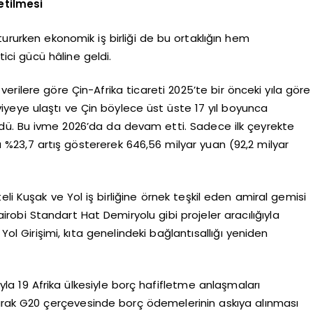
etilmesi
uştururken ekonomik iş birliği de bu ortaklığın hem
ci gücü hâline geldi.
rilere göre Çin-Afrika ticareti 2025’te bir önceki yıla göre
viyeye ulaştı ve Çin böylece üst üste 17 yıl boyunca
ürdü. Bu ivme 2026’da da devam etti. Sadece ilk çeyrekte
zda %23,7 artış göstererek 646,56 milyar yuan (92,2 milyar
li Kuşak ve Yol iş birliğine örnek teşkil eden amiral gemisi
bi Standart Hat Demiryolu gibi projeler aracılığıyla
l Girişimi, kıta genelindeki bağlantısallığı yeniden
arıyla 19 Afrika ülkesiyle borç hafifletme anlaşmaları
ak G20 çerçevesinde borç ödemelerinin askıya alınması