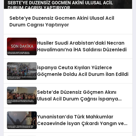
Sebte’ye Duzensiz Gocmen Akini Ulusal Acil
Durum Cagrısı Yaptırıyor
Husiler Suudi Arabistan’daki Necran
Havalimanı’na İHA Saldırısı Düzenledi
İspanya Ceuta Kıyıları Yüzlerce
Göçmenle Doldu Acil Durum İlan Edildi
Sebte’de Düzensiz Göçmen Akını
Ulusal Acil Durum Çağrısı İspanya
Hükümetini Harekete Geçirdi
Yunanistan’da Türk Mahkumlar
Cezaevinde İsyan Çıkardı Yangın ve
Ölüm İddiaları Var