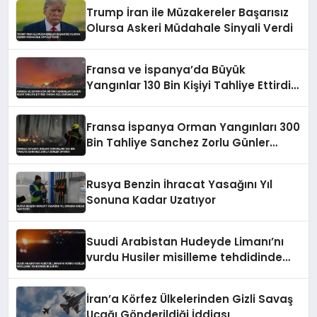
Trump İran ile Müzakereler Başarısız
Olursa Askeri Müdahale Sinyali Verdi
Fransa ve İspanya’da Büyük
Yangınlar 130 Bin Kişiyi Tahliye Ettirdi
Tarihi Acil Durum İlanı
Fransa İspanya Orman Yangınları 300
Bin Tahliye Sanchez Zorlu Günler
Uyarısı
Rusya Benzin İhracat Yasağını Yıl
Sonuna Kadar Uzatıyor
Suudi Arabistan Hudeyde Limanı’nı
vurdu Husiler misilleme tehdidinde
bulundu
İran’a Körfez Ülkelerinden Gizli Savaş
Uçağı Gönderildiği İddiası