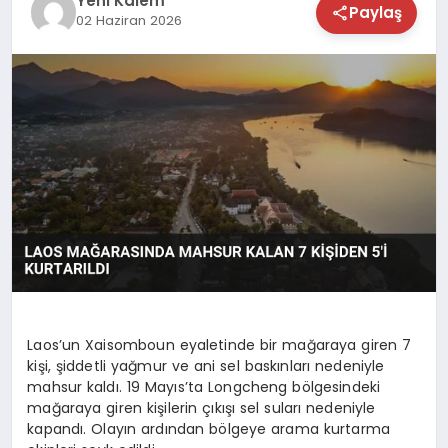
Yeni Kalem
Paylaş
02 Haziran 2026
TEKNOLOJİ
SAĞLIK
MAGAZİN
EĞİTİM
Laos’un Xaisomboun eyaletinde bir mağaraya giren 7
kişi, şiddetli yağmur ve ani sel baskınları nedeniyle
mahsur kaldı. 19 Mayıs’ta Longcheng bölgesindeki
mağaraya giren kişilerin çıkışı sel suları nedeniyle
kapandı. Olayın ardından bölgeye arama kurtarma