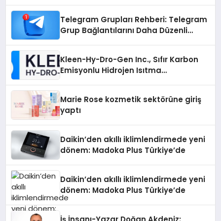
Telegram Grupları Rehberi: Telegram
Grup Bağlantılarını Daha Düzenli
İnceleyin
Kleen-Hy-Dro-Gen Inc., Sıfır Karbon
Emisyonlu Hidrojen Isıtma
Teknolojisinde ISO ve TSSA
Düzenleyici Onaylarını Aldı
Marie Rose kozmetik sektörüne giriş
yaptı
Daikin’den akıllı iklimlendirmede yeni
dönem: Madoka Plus Türkiye’de
Daikin’den akıllı iklimlendirmede yeni
dönem: Madoka Plus Türkiye’de
İş İnsanı-Yazar Doğan Akdeniz: