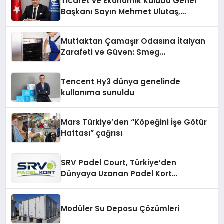
Ticaret ve Ekonomik Kulübü Genel
Başkanı Sayın Mehmet Ulutaş,
ekonomiye dair yaptığı açıklamada
şunları kaydetti:
Mutfaktan Çamaşır Odasına İtalyan
Zarafeti ve Güven: Smeg
Cihazlarında Dürüst Teknik Destek
Deneyimi
Tencent Hy3 dünya genelinde
kullanıma sunuldu
Mars Türkiye’den “Köpeğini İşe Götür
Haftası” çağrısı
SRV Padel Court, Türkiye’den
Dünyaya Uzanan Padel Kort
Üretiminde Güvenin Adresi
Modüler Su Deposu Çözümleri