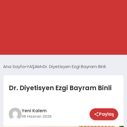
GÜNDEM
Ana Sayfa
YAŞAM
Dr. Diyetisyen Ezgi Bayram Binli
SPOR
Dr. Diyetisyen Ezgi Bayram Binli
DÜNYA
EKONOMİ
Yeni Kalem
Paylaş
06 Haziran 2026
YAŞAM