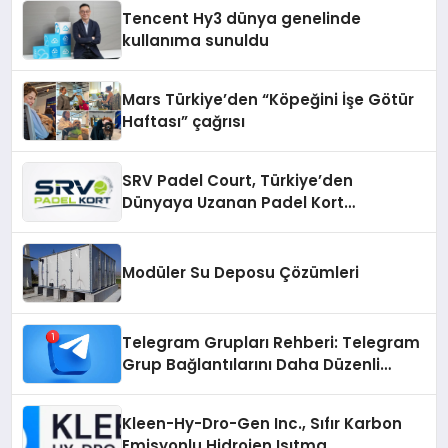
Deneyimi
Tencent Hy3 dünya genelinde
kullanıma sunuldu
Mars Türkiye’den “Köpeğini İşe Götür
Haftası” çağrısı
SRV Padel Court, Türkiye’den
Dünyaya Uzanan Padel Kort
Üretiminde Güvenin Adresi
Modüler Su Deposu Çözümleri
Telegram Grupları Rehberi: Telegram
Grup Bağlantılarını Daha Düzenli
İnceleyin
Kleen-Hy-Dro-Gen Inc., Sıfır Karbon
Emisyonlu Hidrojen Isıtma