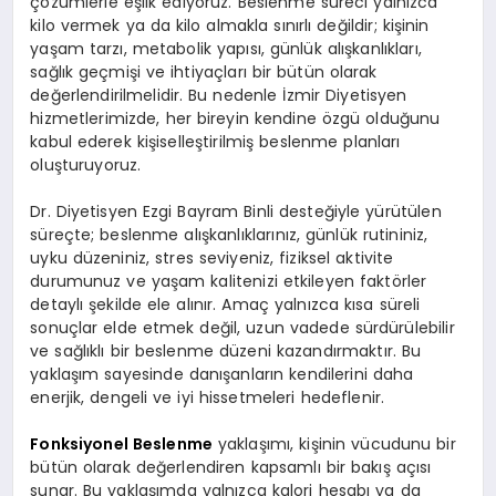
çözümlerle eşlik ediyoruz. Beslenme süreci yalnızca
kilo vermek ya da kilo almakla sınırlı değildir; kişinin
yaşam tarzı, metabolik yapısı, günlük alışkanlıkları,
sağlık geçmişi ve ihtiyaçları bir bütün olarak
değerlendirilmelidir. Bu nedenle İzmir Diyetisyen
hizmetlerimizde, her bireyin kendine özgü olduğunu
kabul ederek kişiselleştirilmiş beslenme planları
oluşturuyoruz.
Dr. Diyetisyen Ezgi Bayram Binli desteğiyle yürütülen
süreçte; beslenme alışkanlıklarınız, günlük rutininiz,
uyku düzeniniz, stres seviyeniz, fiziksel aktivite
durumunuz ve yaşam kalitenizi etkileyen faktörler
detaylı şekilde ele alınır. Amaç yalnızca kısa süreli
sonuçlar elde etmek değil, uzun vadede sürdürülebilir
ve sağlıklı bir beslenme düzeni kazandırmaktır. Bu
yaklaşım sayesinde danışanların kendilerini daha
enerjik, dengeli ve iyi hissetmeleri hedeflenir.
Fonksiyonel Beslenme
yaklaşımı, kişinin vücudunu bir
bütün olarak değerlendiren kapsamlı bir bakış açısı
sunar. Bu yaklaşımda yalnızca kalori hesabı ya da