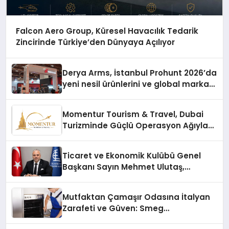
Falcon Aero Group, Küresel Havacılık Tedarik
Zincirinde Türkiye’den Dünyaya Açılıyor
Derya Arms, İstanbul Prohunt 2026’da
yeni nesil ürünlerini ve global marka
vizyonunu sergiledi
Momentur Tourism & Travel, Dubai
Turizminde Güçlü Operasyon Ağıyla
Fark Yaratıyor
Ticaret ve Ekonomik Kulübü Genel
Başkanı Sayın Mehmet Ulutaş,
ekonomiye dair yaptığı açıklamada
şunları kaydetti:
Mutfaktan Çamaşır Odasına İtalyan
Zarafeti ve Güven: Smeg
Cihazlarında Dürüst Teknik Destek