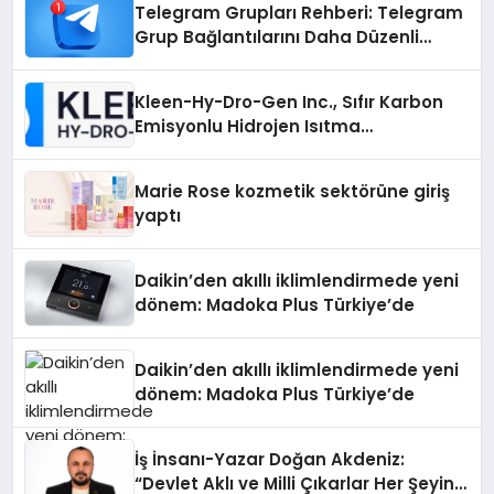
Telegram Grupları Rehberi: Telegram
Grup Bağlantılarını Daha Düzenli
İnceleyin
Kleen-Hy-Dro-Gen Inc., Sıfır Karbon
Emisyonlu Hidrojen Isıtma
Teknolojisinde ISO ve TSSA
Düzenleyici Onaylarını Aldı
Marie Rose kozmetik sektörüne giriş
yaptı
Daikin’den akıllı iklimlendirmede yeni
dönem: Madoka Plus Türkiye’de
Daikin’den akıllı iklimlendirmede yeni
dönem: Madoka Plus Türkiye’de
İş İnsanı-Yazar Doğan Akdeniz:
“Devlet Aklı ve Milli Çıkarlar Her Şeyin