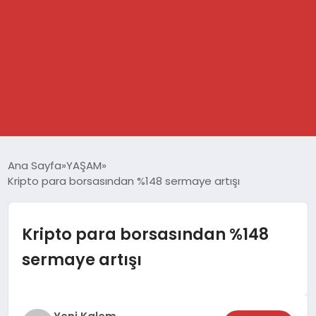
GÜNDEM
Ana Sayfa
YAŞAM
Kripto para borsasından %148 sermaye artışı
SPOR
DÜNYA
Kripto para borsasından %148
sermaye artışı
EKONOMİ
YAŞAM