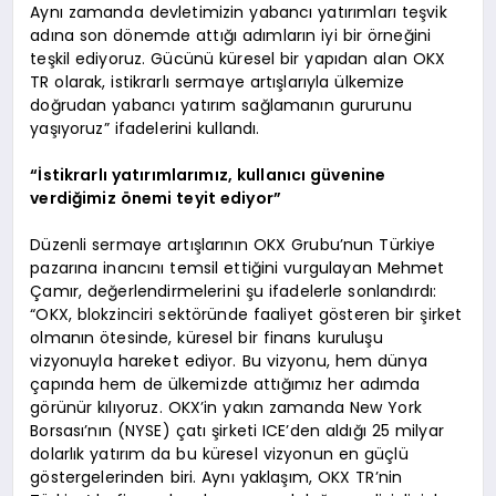
Aynı zamanda devletimizin yabancı yatırımları teşvik
adına son dönemde attığı adımların iyi bir örneğini
teşkil ediyoruz. Gücünü küresel bir yapıdan alan OKX
TR olarak, istikrarlı sermaye artışlarıyla ülkemize
doğrudan yabancı yatırım sağlamanın gururunu
yaşıyoruz” ifadelerini kullandı.
“İstikrarlı yatırımlarımız, kullanıcı güvenine
verdiğimiz önemi teyit ediyor”
Düzenli sermaye artışlarının OKX Grubu’nun Türkiye
pazarına inancını temsil ettiğini vurgulayan Mehmet
Çamır, değerlendirmelerini şu ifadelerle sonlandırdı:
“OKX, blokzinciri sektöründe faaliyet gösteren bir şirket
olmanın ötesinde, küresel bir finans kuruluşu
vizyonuyla hareket ediyor. Bu vizyonu, hem dünya
çapında hem de ülkemizde attığımız her adımda
görünür kılıyoruz. OKX’in yakın zamanda New York
Borsası’nın (NYSE) çatı şirketi ICE’den aldığı 25 milyar
dolarlık yatırım da bu küresel vizyonun en güçlü
göstergelerinden biri. Aynı yaklaşım, OKX TR’nin