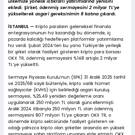
ülkemize yönelik istikrarlı yatırımlarına yenisini
ekledi. Şirket, ödenmiş sermayesini 2 milyar TL’ye
yükselterek asgari gereksinimin 8 katına çıkardı.
İSTANBUL —
Kripto paraların geleneksel finansla
entegrasyonunun hız kazandığı bu dönemde, iç
pazarda kalıcılığı hedefleyen platformlar yatırımlarına
hız verdi. Şubat 2024’ten bu yana Türkiye’de yerleşik
bir şirket olarak faaliyet gösteren kripto para borsası
OKX TR, ödenmiş sermayesini %148 artışla 2 milyar
TL’ye yükseltti.
Sermaye Piyasası Kurulu’nun (SPK) 31 Aralık 2025 tarihli
ve 2025/68 sayılı bülteniyle, kripto varlık hizmet
sağlayıcılar (KVHS) için belirlediği asgari kuruluş
sermayesi, %25,49 yeniden değerleme oranı
uygulanarak 250 milyon TL olarak güncellenmişti.
Aralık 2024 itibarıyla 250 milyon TL olan ödenmiş
sermayesini 807 milyon TL’ye çıkaran OKX TR, o
dönemde kripto sektöründe faaliyet gösteren ve
odağı yalnızca kripto olan şirketler arasında en yüksek
sermayeye sahip platform unvanını elde etmişti. OKX