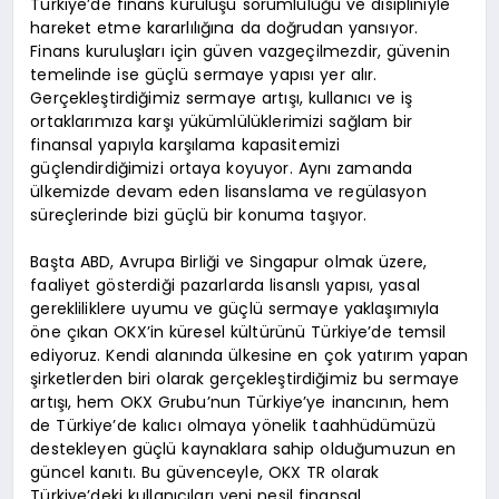
Türkiye’de finans kuruluşu sorumluluğu ve disipliniyle
hareket etme kararlılığına da doğrudan yansıyor.
Finans kuruluşları için güven vazgeçilmezdir, güvenin
temelinde ise güçlü sermaye yapısı yer alır.
Gerçekleştirdiğimiz sermaye artışı, kullanıcı ve iş
ortaklarımıza karşı yükümlülüklerimizi sağlam bir
finansal yapıyla karşılama kapasitemizi
güçlendirdiğimizi ortaya koyuyor. Aynı zamanda
ülkemizde devam eden lisanslama ve regülasyon
süreçlerinde bizi güçlü bir konuma taşıyor.
Başta ABD, Avrupa Birliği ve Singapur olmak üzere,
faaliyet gösterdiği pazarlarda lisanslı yapısı, yasal
gerekliliklere uyumu ve güçlü sermaye yaklaşımıyla
öne çıkan OKX’in küresel kültürünü Türkiye’de temsil
ediyoruz. Kendi alanında ülkesine en çok yatırım yapan
şirketlerden biri olarak gerçekleştirdiğimiz bu sermaye
artışı, hem OKX Grubu’nun Türkiye’ye inancının, hem
de Türkiye’de kalıcı olmaya yönelik taahhüdümüzü
destekleyen güçlü kaynaklara sahip olduğumuzun en
güncel kanıtı. Bu güvenceyle, OKX TR olarak
Türkiye’deki kullanıcıları yeni nesil finansal