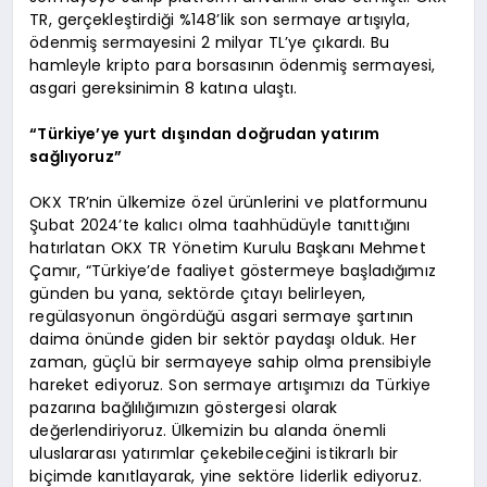
TR, gerçekleştirdiği %148’lik son sermaye artışıyla,
ödenmiş sermayesini 2 milyar TL’ye çıkardı. Bu
hamleyle kripto para borsasının ödenmiş sermayesi,
asgari gereksinimin 8 katına ulaştı.
“Türkiye’ye yurt dışından doğrudan yatırım
sağlıyoruz”
OKX TR’nin ülkemize özel ürünlerini ve platformunu
Şubat 2024’te kalıcı olma taahhüdüyle tanıttığını
hatırlatan OKX TR Yönetim Kurulu Başkanı Mehmet
Çamır, “Türkiye’de faaliyet göstermeye başladığımız
günden bu yana, sektörde çıtayı belirleyen,
regülasyonun öngördüğü asgari sermaye şartının
daima önünde giden bir sektör paydaşı olduk. Her
zaman, güçlü bir sermayeye sahip olma prensibiyle
hareket ediyoruz. Son sermaye artışımızı da Türkiye
pazarına bağlılığımızın göstergesi olarak
değerlendiriyoruz. Ülkemizin bu alanda önemli
uluslararası yatırımlar çekebileceğini istikrarlı bir
biçimde kanıtlayarak, yine sektöre liderlik ediyoruz.