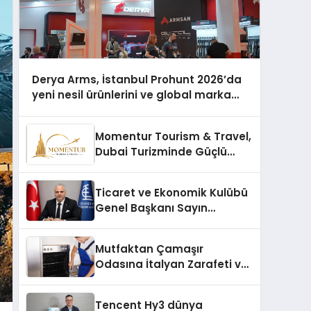
Derya Arms, İstanbul Prohunt 2026’da
yeni nesil ürünlerini ve global marka
vizyonunu sergiledi
Momentur Tourism & Travel,
Dubai Turizminde Güçlü
Operasyon Ağıyla Fark
Yaratıyor
Ticaret ve Ekonomik Kulübü
Genel Başkanı Sayın
Mehmet Ulutaş, ekonomiye
dair yaptığı açıklamada
Mutfaktan Çamaşır
şunları kaydetti:
Odasına İtalyan Zarafeti ve
Güven: Smeg Cihazlarında
Dürüst Teknik Destek
Tencent Hy3 dünya
Deneyimi