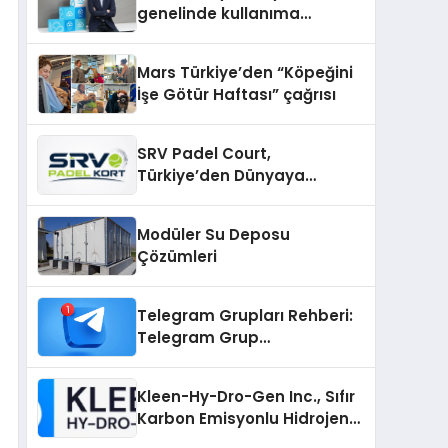
genelinde kullanıma
sunuldu
Mars Türkiye’den “Köpeğini
İşe Götür Haftası” çağrısı
SRV Padel Court,
Türkiye’den Dünyaya
Uzanan Padel Kort
Üretiminde Güvenin Adresi
Modüler Su Deposu
Çözümleri
Telegram Grupları Rehberi:
Telegram Grup
Bağlantılarını Daha Düzenli
İnceleyin
Kleen-Hy-Dro-Gen Inc., Sıfır
Karbon Emisyonlu Hidrojen
Isıtma Teknolojisinde ISO ve