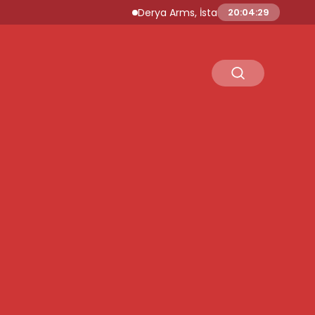
Derya Arms, İstanbul Prohunt 2026’da yeni n
20:04:30