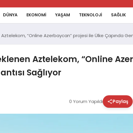
DÜNYA
EKONOMİ
YAŞAM
TEKNOLOJİ
SAĞLIK
ztelekom, “Online Azerbaycan” projesi ile Ülke Çapında Geni
lenen Aztelekom, “Online Azerb
ntısı Sağlıyor
0 Yorum Yapıldı
Paylaş