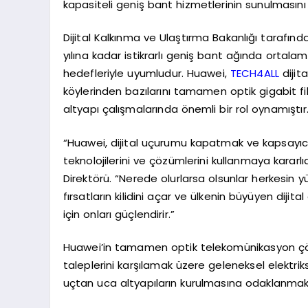
kapasiteli geniş bant hizmetlerinin sunulmasın
Dijital Kalkınma ve Ulaştırma Bakanlığı tarafınd
yılına kadar istikrarlı geniş bant ağında orta
hedefleriyle uyumludur. Huawei,
TECH4ALL
dijit
köylerinden bazılarını tamamen optik gigabit f
altyapı çalışmalarında önemli bir rol oynamıştır
“Huawei, dijital uçurumu kapatmak ve kapsayıcı v
teknolojilerini ve çözümlerini kullanmaya karar
Direktörü. “Nerede olurlarsa olsunlar herkesin y
fırsatların kilidini açar ve ülkenin büyüyen dij
için onları güçlendirir.”
Huawei’in tamamen optik telekomünikasyon çözü
taleplerini karşılamak üzere geleneksel elektrik
uçtan uca altyapıların kurulmasına odaklanmak