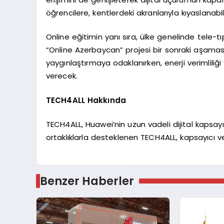
öğrencilere, kentlerdeki akranlarıyla kıyaslanab
Online eğitimin yanı sıra, ülke genelinde tele-tıp
“Online Azerbaycan” projesi bir sonraki aşamas
yaygınlaştırmaya odaklanırken, enerji verimlil
verecek.
TECH4ALL Hakkında
TECH4ALL, Huawei’nin uzun vadeli dijital kapsayıcı
ortaklıklarla desteklenen TECH4ALL, kapsayıcı v
Benzer Haberler