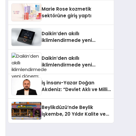
TSSA Düzenleyici Onaylarını
Marie Rose kozmetik
Aldı
sektörüne giriş yaptı
Daikin’den akıllı
iklimlendirmede yeni
dönem: Madoka Plus
Türkiye’de
Daikin’den akıllı
iklimlendirmede yeni
dönem: Madoka Plus
Türkiye’de
İş İnsanı-Yazar Doğan
Akdeniz: “Devlet Aklı ve Milli
Çıkarlar Her Şeyin
Üzerindedir”
Beylikdüzü’nde Beylik
İşkembe, 20 Yıldır Kalite ve
Lezzetin Değişmeyen Adresi