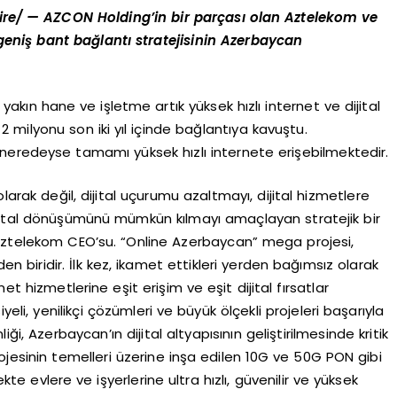
re/ — AZCON Holding’in bir parçası olan Aztelekom ve
eniş bant bağlantı stratejisinin Azerbaycan
akın hane ve işletme artık yüksek hızlı internet ve dijital
 milyonu son iki yıl içinde bağlantıya kavuştu.
neredeyse tamamı yüksek hızlı internete erişebilmektedir.
larak değil, dijital uçurumu azaltmayı, dijital hizmetlere
ijital dönüşümünü mümkün kılmayı amaçlayan stratejik bir
 Aztelekom CEO’su. “Online Azerbaycan” mega projesi,
en biridir. İlk kez, ikamet ettikleri yerden bağımsız olarak
et hizmetlerine eşit erişim ve eşit dijital fırsatlar
li, yenilikçi çözümleri ve büyük ölçekli projeleri başarıyla
, Azerbaycan’ın dijital altyapısının geliştirilmesinde kritik
ojesinin temelleri üzerine inşa edilen 10G ve 50G PON gibi
kte evlere ve işyerlerine ultra hızlı, güvenilir ve yüksek