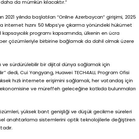
ı daha da mümkün kılacaktır.”
an 2021 yılında başlatılan “Online Azerbaycan” girişimi, 2025
lama internet hızını 50 Mbps’ye çıkarma yönündeki hükümet
al kapsayıcılık programı kapsamında, ülkenin en ücra
iber çözümleriyle birbirine bağlamak da dahil olmak üzere
.
e sürdürülebilir bir dijital dünya sağlamak için
lıdır” dedi, Cui Yangyang, Huawei TECH4ALL Program Ofisi
üksek hızlı internete erişimini sağlamak, her vatandaş için
ital ekonomisine ve müreffeh geleceğine katkıda bulunmaları
mleri, yüksek bant genişliği ve düşük gecikme süreleri
sel anahtarlama sistemlerini optik teknolojilerle değiştiren
tadır.