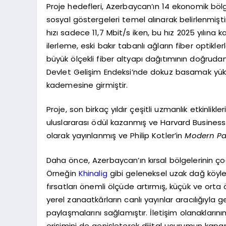
Proje hedefleri, Azerbaycan’ın 14 ekonomik bölg
sosyal göstergeleri temel alınarak belirlenmişt
hızı sadece 11,7 Mbit/s iken, bu hız 2025 yılına 
ilerleme, eski bakır tabanlı ağların fiber opti
büyük ölçekli fiber altyapı dağıtımının doğruda
Devlet Gelişim Endeksi’nde dokuz basamak yüksel
kademesine girmiştir.
Proje, son birkaç yıldır çeşitli uzmanlık etkinlik
uluslararası ödül kazanmış ve Harvard Business 
olarak yayınlanmış ve Philip Kotler’in
Modern Paz
Daha önce, Azerbaycan’ın kırsal bölgelerinin çoğ
Örneğin
Khinalig
gibi geleneksel uzak dağ köyler
fırsatları önemli ölçüde artırmış, küçük ve orta 
yerel zanaatkârların canlı yayınlar aracılığıyla g
paylaşmalarını sağlamıştır. İletişim olanaklarının 
erişimini de genişleterek dijital uçurumun kap