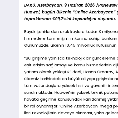
BAKÜ, Azerbaycan, 9 Haziran 2026 /PRNewswi
Huawei, bugün ülkenin “Online Azerbaycan” g
topraklarının %99,7’sini kapsadığını duyurdu.
Büyük şehirlerden uzak köylere kadar 3 milyona y
hizmetlere tam erişim imkanına sahip; bunların 2
Günümüzde, ülkenin 10,45 milyonluk nüfusunun 
“Bu girişime yalnızca teknolojik bir güncelleme o
eşit erişim sağlamayı ve kamu hizmetlerinin d
yatırım olarak yaklaştık” dedi, Hasan Omarov,
ülkemiz tarihindeki en büyük altyapı girişimlerind
tüm vatandaşlara yüksek hızlı ve güvenilir intern
sunulmaktadır. Huawei’nin yüksek teknik potansiye
hayata geçirme konusundaki kanıtlanmış yetkinliği
bir rol oynamıştır. ‘Online Azerbaycan’ mega pr
ileri teknolojilerin devreye alınması, yakın gelece