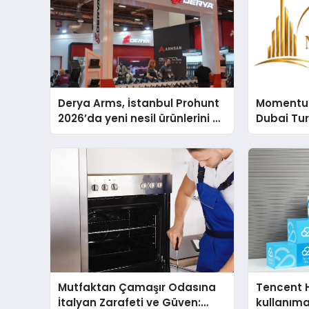
Derya Arms, İstanbul Prohunt
Momentur
2026’da yeni nesil ürünlerini ve
Dubai Tu
global marka vizyonunu
Operasyo
sergiledi
Yaratıyor
Mutfaktan Çamaşır Odasına
Tencent 
İtalyan Zarafeti ve Güven:
kullanım