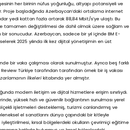
esinin her birinin nüfus yoğunluğu, altyapı potansiyeli ve
ir. Proje başladığında Azerbaycan’daki ortalama internet
kadar yedi kattan fazla artarak 88,84 Mbit/s’ye ulaştı. Bu
klerle tamamen değiştirilmesi de dahil olmak üzere sağlam ve
n bir sonucudur. Azerbaycan, sadece bir yıl içinde BM E-
erek 2025 yılında ilk kez dijital yönetişimin en üst
lerinde bir vaka çalışması olarak sunulmuştur. Ayrıca beş farklı
Review Türkiye tarafından tarafından örnek bir iş vakası
arlamanın İlkeleri
kitabında yer almıştır.
unda modern iletişim ve dijital hizmetlere erişim sınırlıydı.
inde, yüksek hızlı ve güvenilir bağlantının sunulması yerel
ölçekli işletmeleri desteklemiş, turizmi canlandırmış ve
eleneksel el sanatlarını dünya çapındaki bir kitleyle
iyileştirilmesi, kırsal bölgelerdeki okulların çevrimiçi eğitime
anmasına katkıda bulunmuş ve kırsal bölgelerdeki