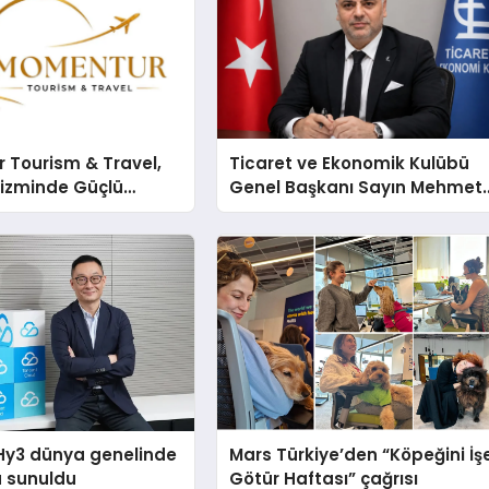
 Tourism & Travel,
Ticaret ve Ekonomik Kulübü
rizminde Güçlü
Genel Başkanı Sayın Mehmet
n Ağıyla Fark
Ulutaş, ekonomiye dair yaptığ
açıklamada şunları kaydetti:
Hy3 dünya genelinde
Mars Türkiye’den “Köpeğini İş
a sunuldu
Götür Haftası” çağrısı