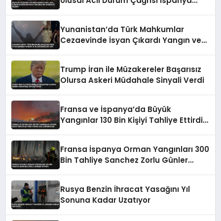
Ulusal Acil Durum Çağrısı İspanya
Hükümetini Harekete Geçirdi
Yunanistan’da Türk Mahkumlar
Cezaevinde İsyan Çıkardı Yangın ve
Ölüm İddiaları Var
Trump İran ile Müzakereler Başarısız
Olursa Askeri Müdahale Sinyali Verdi
Fransa ve İspanya’da Büyük
Yangınlar 130 Bin Kişiyi Tahliye Ettirdi
Tarihi Acil Durum İlanı
Fransa İspanya Orman Yangınları 300
Bin Tahliye Sanchez Zorlu Günler
Uyarısı
Rusya Benzin İhracat Yasağını Yıl
Sonuna Kadar Uzatıyor