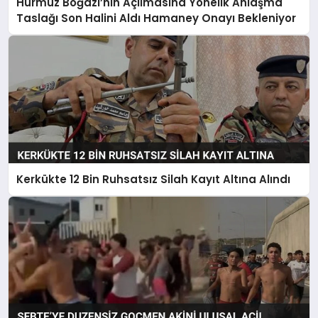
Hürmüz Boğazı’nın Açılmasına Yönelik Anlaşma
Taslağı Son Halini Aldı Hamaney Onayı Bekleniyor
Kerkükte 12 Bin Ruhsatsız Silah Kayıt Altına Alındı