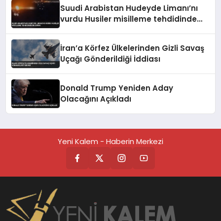
Suudi Arabistan Hudeyde Limanı’nı
vurdu Husiler misilleme tehdidinde
bulundu
İran’a Körfez Ülkelerinden Gizli Savaş
Uçağı Gönderildiği İddiası
Donald Trump Yeniden Aday
Olacağını Açıkladı
Yeni Kalem - Haberin Merkezi