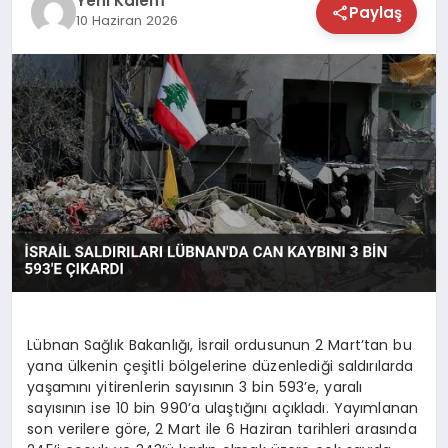
Yeni Kalem
Paylaş
10 Haziran 2026
TEKNOLOJİ
SAĞLIK
MAGAZİN
EĞİTİM
Lübnan Sağlık Bakanlığı, İsrail ordusunun 2 Mart’tan bu
yana ülkenin çeşitli bölgelerine düzenlediği saldırılarda
yaşamını yitirenlerin sayısının 3 bin 593’e, yaralı
sayısının ise 10 bin 990’a ulaştığını açıkladı. Yayımlanan
son verilere göre, 2 Mart ile 6 Haziran tarihleri arasında