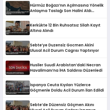
Hürmüz Boğazı’nın Açılmasına Yönelik
Anlaşma Taslağı Son Halini Aldı
Hamaney Onayı Bekleniyor
Kerkükte 12 Bin Ruhsatsız Silah Kayıt
Altına Alındı
Sebte’ye Duzensiz Gocmen Akini
Ulusal Acil Durum Cagrısı Yaptırıyor
Husiler Suudi Arabistan’daki Necran
Havalimanı’na İHA Saldırısı Düzenledi
İspanya Ceuta Kıyıları Yüzlerce
Göçmenle Doldu Acil Durum İlan Edildi
Sebte’de Düzensiz Göçmen Akını