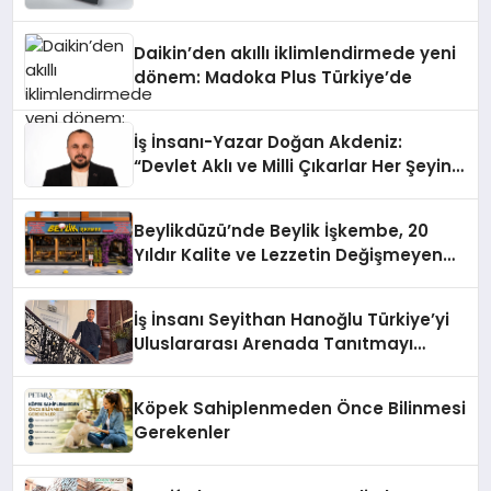
Daikin’den akıllı iklimlendirmede yeni
dönem: Madoka Plus Türkiye’de
İş İnsanı-Yazar Doğan Akdeniz:
“Devlet Aklı ve Milli Çıkarlar Her Şeyin
Üzerindedir”
Beylikdüzü’nde Beylik İşkembe, 20
Yıldır Kalite ve Lezzetin Değişmeyen
Adresi
İş İnsanı Seyithan Hanoğlu Türkiye’yi
Uluslararası Arenada Tanıtmayı
Hedefliyor
Köpek Sahiplenmeden Önce Bilinmesi
Gerekenler