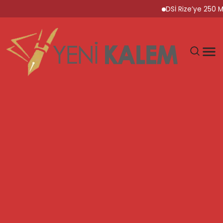
DSİ Rize’ye 250 Milyon