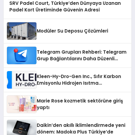
SRV Padel Court, Türkiye’den Dünyaya Uzanan
Padel Kort Üretiminde Güvenin Adresi
Modüler Su Deposu Çözümleri
Telegram Grupları Rehberi: Telegram
Grup Bağlantılarını Daha Düzenli
İnceleyin
Kleen-Hy-Dro-Gen Inc., Sıfır Karbon
Emisyonlu Hidrojen Isıtma
Teknolojisinde ISO ve TSSA
Düzenleyici Onaylarını Aldı
Marie Rose kozmetik sektörüne giriş
yaptı
Daikin’den akıllı iklimlendirmede yeni
dönem: Madoka Plus Türkiye’de