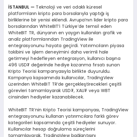
İSTANBUL —
Teknoloji ve veri odaklı küresel
platformların kripto para borsalarıyla yaptığı iş
birliklerine bir yenisi eklendi. Avrupa’nın lider kripto para
borsalarından WhiteBIT’i Türkiye’de temsil eden
WhiteBIT TR, dünyanın en yaygın kullanılan grafik ve
analiz platformlarından TradingView ile
entegrasyonunu hayata geçirdi. Yatırımcıların piyasa
takibini ve işlem deneyimini daha verimli hale
getirmeyi hedefleyen entegrasyon, kullanıcı başına
496 USD₮ değerinde hediye kazanma fırsatı sunan
Kripto Teorisi kampanyasıyla birlikte duyuruldu.
Kampanya kapsamında kullanıcılar, TradingView
üzerinden WhiteBIT TR’de gerçekleştirecekleri çeşitli
görevleri tamamlayarak USD₮, XAU₮ veya WBT
cinsinden hediyeler kazanabilecek.
WhiteBIT TR’nin Kripto Teorisi kampanyası, TradingView
entegrasyonunu kullanan yatırımcılara farklı görev
kategorileri kapsamında çeşitli hediyeler sunuyor.
Kullanıcılar hesap doğrulama süreçlerini
tamamlayarak, TradingView bağlantısını