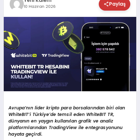
Yeni Kalem
Paylaş
10 Haziran 2026
TEKNOLOJİ
SAĞLIK
MAGAZİN
EĞİTİM
Avrupa’nın lider kripto para borsalarından biri olan
WhiteBIT’i Türkiye’de temsil eden WhiteBIT TR,
dünyanın en yaygın kullanılan grafik ve analiz
platformlarından TradingView ile entegrasyonunu
hayata geçirdi.