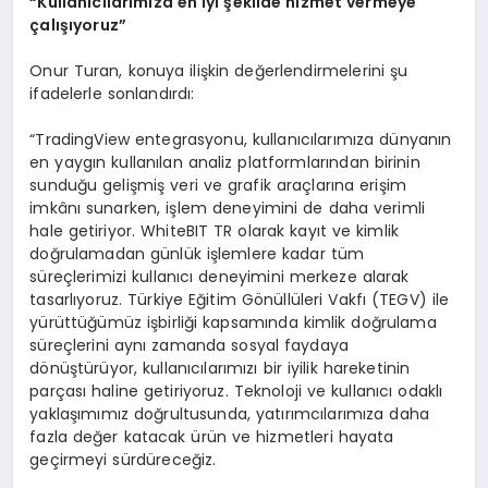
“Kullanıcılarımıza en iyi şekilde hizmet vermeye
çalışıyoruz”
Onur Turan, konuya ilişkin değerlendirmelerini şu
ifadelerle sonlandırdı:
“TradingView entegrasyonu, kullanıcılarımıza dünyanın
en yaygın kullanılan analiz platformlarından birinin
sunduğu gelişmiş veri ve grafik araçlarına erişim
imkânı sunarken, işlem deneyimini de daha verimli
hale getiriyor. WhiteBIT TR olarak kayıt ve kimlik
doğrulamadan günlük işlemlere kadar tüm
süreçlerimizi kullanıcı deneyimini merkeze alarak
tasarlıyoruz. Türkiye Eğitim Gönüllüleri Vakfı (TEGV) ile
yürüttüğümüz işbirliği kapsamında kimlik doğrulama
süreçlerini aynı zamanda sosyal faydaya
dönüştürüyor, kullanıcılarımızı bir iyilik hareketinin
parçası haline getiriyoruz. Teknoloji ve kullanıcı odaklı
yaklaşımımız doğrultusunda, yatırımcılarımıza daha
fazla değer katacak ürün ve hizmetleri hayata
geçirmeyi sürdüreceğiz.