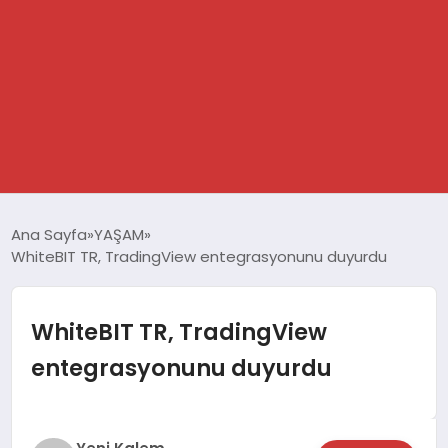
GÜNDEM
Ana Sayfa
YAŞAM
WhiteBIT TR, TradingView entegrasyonunu duyurdu
SPOR
DÜNYA
WhiteBIT TR, TradingView
entegrasyonunu duyurdu
EKONOMİ
YAŞAM