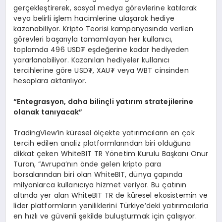
gerçekleştirerek, sosyal medya görevlerine katılarak
veya belirli işlem hacimlerine ulaşarak hediye
kazanabiliyor. Kripto Teorisi kampanyasında verilen
görevleri başarıyla tamamlayan her kullanıcı,
toplamda 496 USD₮ eşdeğerine kadar hediyeden
yararlanabiliyor. Kazanılan hediyeler kullanıcı
tercihlerine göre USD₮, XAU₮ veya WBT cinsinden
hesaplara aktarılıyor.
“Entegrasyon, daha bilinçli yatırım stratejilerine
olanak tanıyacak”
TradingView’in küresel ölçekte yatırımcıların en çok
tercih edilen analiz platformlarından biri olduğuna
dikkat çeken WhiteBIT TR Yönetim Kurulu Başkanı Onur
Turan, “Avrupa’nın önde gelen kripto para
borsalarından biri olan WhiteBIT, dünya çapında
milyonlarca kullanıcıya hizmet veriyor. Bu çatının
altında yer alan WhiteBIT TR de küresel ekosistemin ve
lider platformların yeniliklerini Türkiye’deki yatırımcılarla
en hızlı ve güvenli şekilde buluşturmak için çalışıyor.