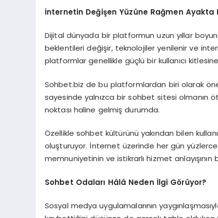
İnternetin Değişen Yüzüne Rağmen Ayakta 
Dijital dünyada bir platformun uzun yıllar boyunc
beklentileri değişir, teknolojiler yenilenir ve int
platformlar genellikle güçlü bir kullanıcı kitles
Sohbet.biz de bu platformlardan biri olarak öne ç
sayesinde yalnızca bir sohbet sitesi olmanın öte
noktası haline gelmiş durumda.
Özellikle sohbet kültürünü yakından bilen kulla
oluşturuyor. İnternet üzerinde her gün yüzlerce y
memnuniyetinin ve istikrarlı hizmet anlayışının b
Sohbet Odaları Hâlâ Neden İlgi Görüyor?
Sosyal medya uygulamalarının yaygınlaşmasıyla bi