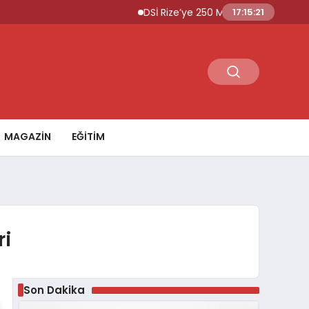
DSİ Rize’ye 250 Milyon TL İçme Suyu Yatırı
17:15:22
MAGAZİN
EĞİTİM
ri
Son Dakika