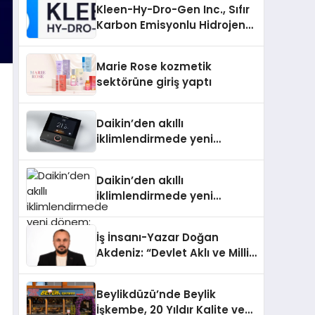
Kleen-Hy-Dro-Gen Inc., Sıfır
Karbon Emisyonlu Hidrojen
Isıtma Teknolojisinde ISO ve
TSSA Düzenleyici Onaylarını
Marie Rose kozmetik
Aldı
sektörüne giriş yaptı
Daikin’den akıllı
iklimlendirmede yeni
dönem: Madoka Plus
Türkiye’de
Daikin’den akıllı
iklimlendirmede yeni
dönem: Madoka Plus
Türkiye’de
İş İnsanı-Yazar Doğan
Akdeniz: “Devlet Aklı ve Milli
Çıkarlar Her Şeyin
Üzerindedir”
Beylikdüzü’nde Beylik
İşkembe, 20 Yıldır Kalite ve