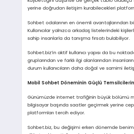
kaybettiğini düşünse de gerçek tablo oldukça fark
yerine doğrudan iletişim kurabilecekleri platfor
Sohbet odalarının en önemli avantajlarından bir
Kullanıcılar yalnızca arkadaş listelerindeki kişil
sahip insanlarla da tanışma fırsatı bulabiliyor.
Sohbet.biz’in aktif kullanıcı yapısı da bu noktad
gruplarından ve farklı ilgi alanlarından insanlar
durum kullanıcıların daha doğal ve samimi iletiş
Mobil Sohbet Döneminin Güçlü Temsilcilerin
Günümüzde internet trafiğinin büyük bölümü mobi
bilgisayar başında saatler geçirmek yerine cep t
platformları tercih ediyor.
Sohbet.biz, bu değişimi erken dönemde benimse