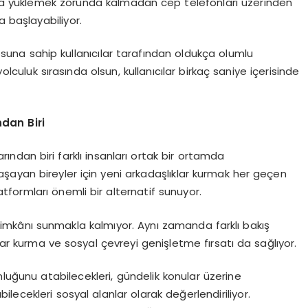
lama yüklemek zorunda kalmadan cep telefonları üzerinden
a başlayabiliyor.
suna sahip kullanıcılar tarafından oldukça olumlu
yolculuk sırasında olsun, kullanıcılar birkaç saniye içerisinde
ndan Biri
arından biri farklı insanları ortak bir ortamda
yaşayan bireyler için yeni arkadaşlıklar kurmak her geçen
tformları önemli bir alternatif sunuyor.
 imkânı sunmakla kalmıyor. Aynı zamanda farklı bakış
lar kurma ve sosyal çevreyi genişletme fırsatı da sağlıyor.
nluğunu atabilecekleri, gündelik konular üzerine
bilecekleri sosyal alanlar olarak değerlendiriliyor.