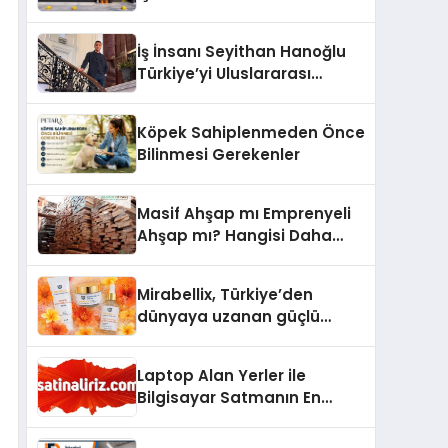
Lezzetin Değişmeyen Adresi
İş İnsanı Seyithan Hanoğlu
Türkiye’yi Uluslararası
Arenada Tanıtmayı
Hedefliyor
Köpek Sahiplenmeden Önce
Bilinmesi Gerekenler
Masif Ahşap mı Emprenyeli
Ahşap mı? Hangisi Daha
Dayanıklı?
Mirabellix, Türkiye’den
dünyaya uzanan güçlü
büyümesini sürdürüyor
Laptop Alan Yerler ile
Bilgisayar Satmanın En
Güvenli ve Karlı Yolu