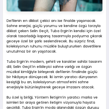
Defilenin en dikkat çekici anı ise finalde yaşanacak.
Sahne enerjisi, güçlü yorumu ve kendine özgü tarzıyla
dikkat çeken Selin Geçit, Tuba Ergin’in kendisi için özel
olarak tasarladığı kapanış tasarımıyla podyuma çıkarak
geceye özel bir şarkı seslendirecek. Bu sürpriz final,
koleksiyonun ruhunu müzikle buluştururken davetlilere
unutulmaz bir an yaşatacak.
Tuba Ergin’in modern, şehirli ve karakter sahibi tasarım
dili; Selin Geçit’in etkileyici sahne varlığı ve özgün
müzikal kimliğiyle birleşerek defilenin finalinde güçlü
bir hikâyeye dönüşecek. İki ismin yaratıcı dünyasının
kesiştiği bu an, koleksiyonun atmosferini sahne
enerjisiyle bütünleştirerek geceye imzasını atacak.
Bu özel iş birliği, Yöntem İletişim’in yaratıcı marka ve
isimleri bir araya getiren iletişim vizyonuyla hayata
geçirildi. Tuba Ergin’in moda alanındaki özgün duruşu