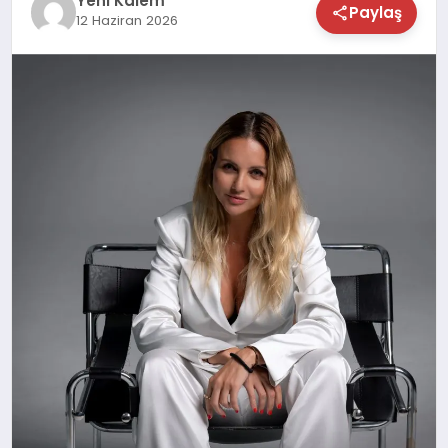
Yeni Kalem
Paylaş
12 Haziran 2026
TEKNOLOJİ
SAĞLIK
MAGAZİN
EĞİTİM