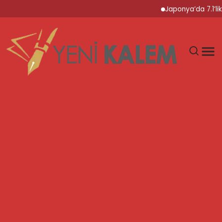
Japonya’da 7.1’lik Dep