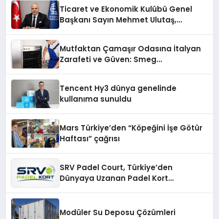
Ticaret ve Ekonomik Kulübü Genel
Başkanı Sayın Mehmet Ulutaş,
ekonomiye dair yaptığı açıklamada
şunları kaydetti:
Mutfaktan Çamaşır Odasına İtalyan
Zarafeti ve Güven: Smeg
Cihazlarında Dürüst Teknik Destek
Deneyimi
Tencent Hy3 dünya genelinde
kullanıma sunuldu
Mars Türkiye’den “Köpeğini İşe Götür
Haftası” çağrısı
SRV Padel Court, Türkiye’den
Dünyaya Uzanan Padel Kort
Üretiminde Güvenin Adresi
Modüler Su Deposu Çözümleri