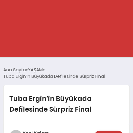
GÜNDEM
Ana Sayfa
YAŞAM
Tuba Ergin’in Büyükada Defilesinde Sürpriz Final
SPOR
DÜNYA
Tuba Ergin’in Büyükada
Defilesinde Sürpriz Final
EKONOMİ
YAŞAM