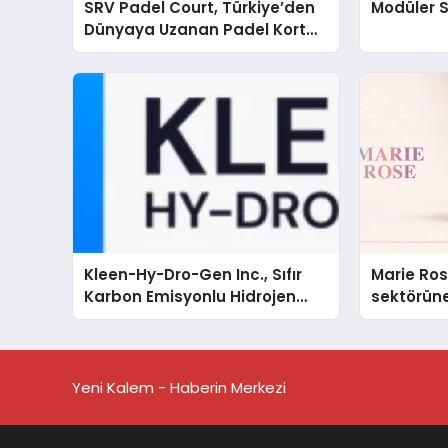
SRV Padel Court, Türkiye’den
Modüler 
Dünyaya Uzanan Padel Kort
Üretiminde Güvenin Adresi
Kleen-Hy-Dro-Gen Inc., Sıfır
Marie Ro
Karbon Emisyonlu Hidrojen
sektörüne
Isıtma Teknolojisinde ISO ve
TSSA Düzenleyici Onaylarını
Aldı
Yeni Kalem - Haberin Merkezi