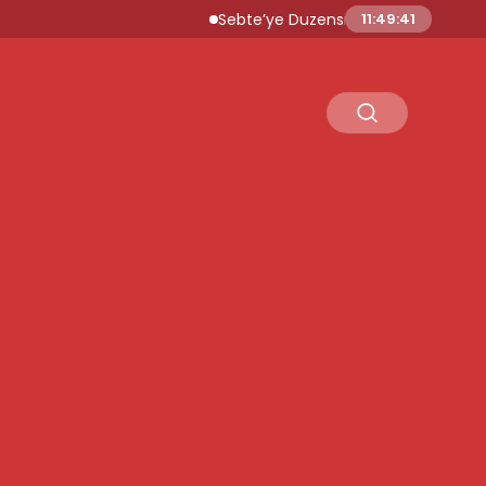
Sebte’ye Duzensiz Gocmen Akini Ulusal Aci
11:49:42