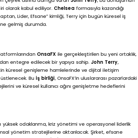
 son çeyrek asrına damga vuran
John Terry
, bu dönüşümün
ri olarak kabul ediliyor.
Chelsea
formasıyla kazandığı
ptan, Lider, Efsane” kimliği, Terry için bugün küresel iş
line gelmiş durumda.
platformlarından
OnsaFX
ile gerçekleştirilen bu yeni ortaklık,
udan entegre edilecek bir yapıya sahip.
John Terry
,
n küresel genişleme hamlelerinde ve dijital iletişim
ü üstlenecek. Bu
iş birliği
, OnsaFX’in uluslararası pazarlardaki
ilerini ve küresel kullanıcı ağını genişletme hedeflerini
 yüksek odaklanma, kriz yönetimi ve operasyonel liderlik
umsal yönetim stratejilerine aktarılacak. Şirket, efsane