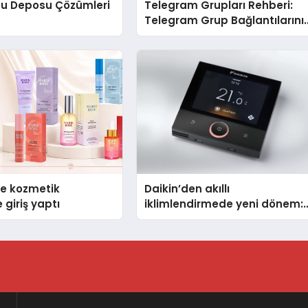
Su Deposu Çözümleri
Telegram Grupları Rehberi:
Telegram Grup Bağlantılarını
Daha Düzenli İnceleyin
se kozmetik
Daikin’den akıllı
 giriş yaptı
iklimlendirmede yeni dönem:
Madoka Plus Türkiye’de