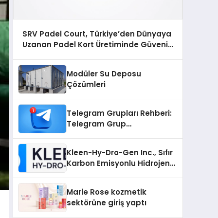
SRV Padel Court, Türkiye’den Dünyaya
Uzanan Padel Kort Üretiminde Güvenin
Adresi
Modüler Su Deposu
Çözümleri
Telegram Grupları Rehberi:
Telegram Grup
Bağlantılarını Daha Düzenli
İnceleyin
Kleen-Hy-Dro-Gen Inc., Sıfır
Karbon Emisyonlu Hidrojen
Isıtma Teknolojisinde ISO ve
TSSA Düzenleyici Onaylarını
Marie Rose kozmetik
Aldı
sektörüne giriş yaptı