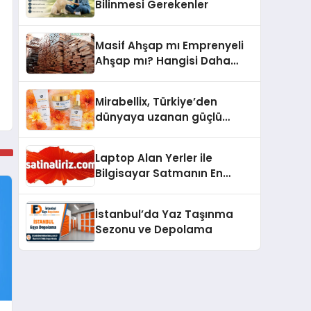
Bilinmesi Gerekenler
Masif Ahşap mı Emprenyeli
Ahşap mı? Hangisi Daha
Dayanıklı?
Mirabellix, Türkiye’den
dünyaya uzanan güçlü
büyümesini sürdürüyor
Laptop Alan Yerler ile
Bilgisayar Satmanın En
Güvenli ve Karlı Yolu
İstanbul’da Yaz Taşınma
Sezonu ve Depolama