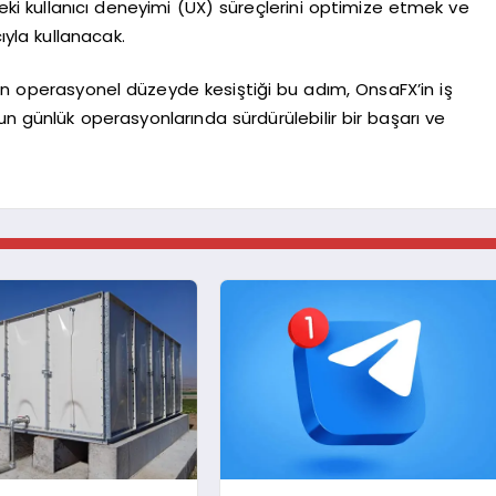
deki kullanıcı deneyimi (UX) süreçlerini optimize etmek ve
ıyla kullanacak.
ün operasyonel düzeyde kesiştiği bu adım, OnsaFX’in iş
un günlük operasyonlarında sürdürülebilir bir başarı ve