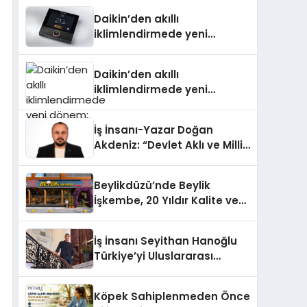
Daikin’den akıllı
iklimlendirmede yeni
dönem: Madoka Plus
Türkiye’de
Daikin’den akıllı
iklimlendirmede yeni
dönem: Madoka Plus
Türkiye’de
İş İnsanı-Yazar Doğan
Akdeniz: “Devlet Aklı ve Milli
Çıkarlar Her Şeyin
Üzerindedir”
Beylikdüzü’nde Beylik
İşkembe, 20 Yıldır Kalite ve
Lezzetin Değişmeyen Adresi
İş İnsanı Seyithan Hanoğlu
Türkiye’yi Uluslararası
Arenada Tanıtmayı
Hedefliyor
Köpek Sahiplenmeden Önce