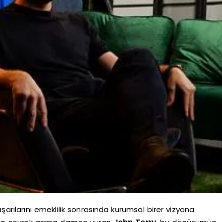
şarılarını emeklilik sonrasında kurumsal birer vizyona