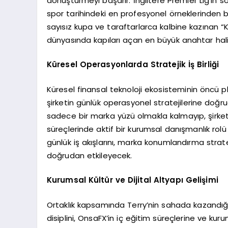
dönüştürmeyi başarır. İngiltere Premier Lig’in
spor tarihindeki en profesyonel örneklerinden bi
sayısız kupa ve taraftarlarca kalbine kazınan “Ka
dünyasında kapıları açan en büyük anahtar ha
Küresel Operasyonlarda Stratejik İş Birliği
Küresel finansal teknoloji ekosisteminin öncü 
şirketin günlük operasyonel stratejilerine doğr
sadece bir marka yüzü olmakla kalmayıp, şirketi
süreçlerinde aktif bir kurumsal danışmanlık rol
günlük iş akışlarını, marka konumlandırma stratej
doğrudan etkileyecek.
Kurumsal Kültür ve Dijital Altyapı Gelişimi
Ortaklık kapsamında Terry’nin sahada kazandığı
disiplini, OnsaFX’in iç eğitim süreçlerine ve kur