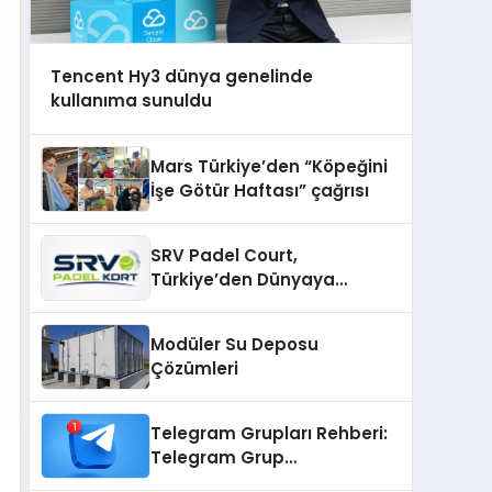
Tencent Hy3 dünya genelinde
kullanıma sunuldu
Mars Türkiye’den “Köpeğini
İşe Götür Haftası” çağrısı
SRV Padel Court,
Türkiye’den Dünyaya
Uzanan Padel Kort
Üretiminde Güvenin Adresi
Modüler Su Deposu
Çözümleri
Telegram Grupları Rehberi:
Telegram Grup
Bağlantılarını Daha Düzenli