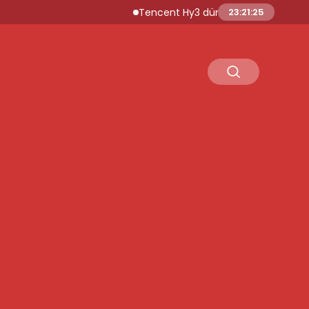
Tencent Hy3 dünya genelinde kullanım
23:21:25