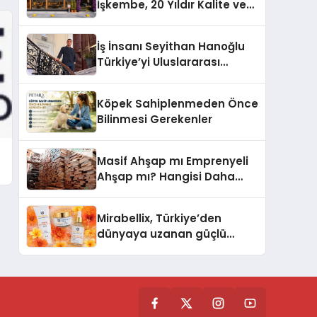
İşkembe, 20 Yıldır Kalite ve
Lezzetin Değişmeyen Adresi
İş İnsanı Seyithan Hanoğlu
Türkiye’yi Uluslararası
Arenada Tanıtmayı
Hedefliyor
Köpek Sahiplenmeden Önce
Bilinmesi Gerekenler
Masif Ahşap mı Emprenyeli
Ahşap mı? Hangisi Daha
Dayanıklı?
Mirabellix, Türkiye’den
dünyaya uzanan güçlü
büyümesini sürdürüyor