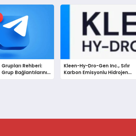
Grupları Rehberi:
Kleen-Hy-Dro-Gen Inc., Sıfır
Grup Bağlantılarını
Karbon Emisyonlu Hidrojen
nli İnceleyin
Isıtma Teknolojisinde ISO ve
TSSA Düzenleyici Onaylarını
Aldı