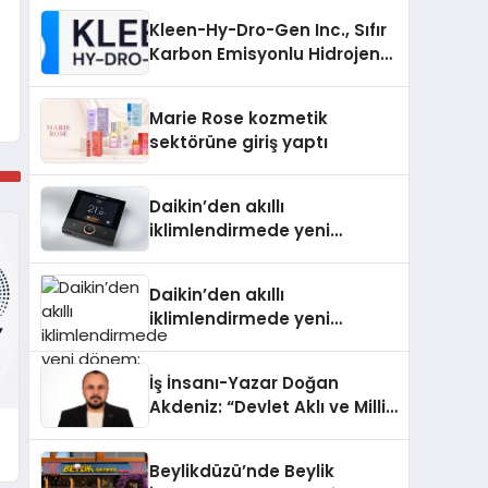
İnceleyin
Kleen-Hy-Dro-Gen Inc., Sıfır
Karbon Emisyonlu Hidrojen
Isıtma Teknolojisinde ISO ve
TSSA Düzenleyici Onaylarını
Marie Rose kozmetik
Aldı
sektörüne giriş yaptı
Daikin’den akıllı
iklimlendirmede yeni
dönem: Madoka Plus
Türkiye’de
Daikin’den akıllı
iklimlendirmede yeni
dönem: Madoka Plus
Türkiye’de
İş İnsanı-Yazar Doğan
Akdeniz: “Devlet Aklı ve Milli
Çıkarlar Her Şeyin
Üzerindedir”
Beylikdüzü’nde Beylik