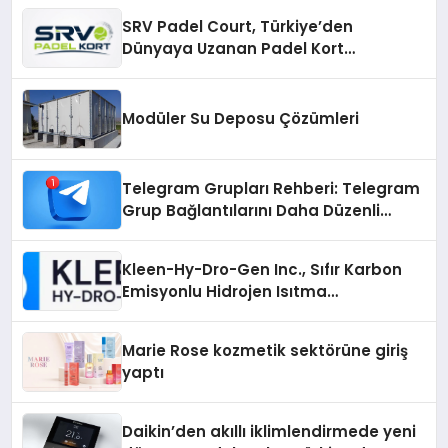
SRV Padel Court, Türkiye’den
Dünyaya Uzanan Padel Kort
Üretiminde Güvenin Adresi
Modüler Su Deposu Çözümleri
Telegram Grupları Rehberi: Telegram
Grup Bağlantılarını Daha Düzenli
İnceleyin
Kleen-Hy-Dro-Gen Inc., Sıfır Karbon
Emisyonlu Hidrojen Isıtma
Teknolojisinde ISO ve TSSA
Düzenleyici Onaylarını Aldı
Marie Rose kozmetik sektörüne giriş
yaptı
Daikin’den akıllı iklimlendirmede yeni