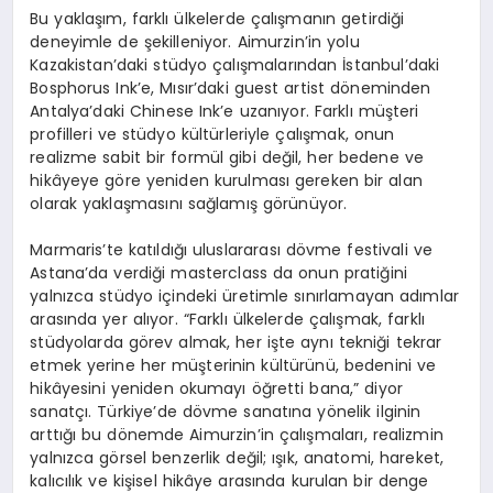
Bu yaklaşım, farklı ülkelerde çalışmanın getirdiği
deneyimle de şekilleniyor. Aimurzin’in yolu
Kazakistan’daki stüdyo çalışmalarından İstanbul’daki
Bosphorus Ink’e, Mısır’daki guest artist döneminden
Antalya’daki Chinese Ink’e uzanıyor. Farklı müşteri
profilleri ve stüdyo kültürleriyle çalışmak, onun
realizme sabit bir formül gibi değil, her bedene ve
hikâyeye göre yeniden kurulması gereken bir alan
olarak yaklaşmasını sağlamış görünüyor.
Marmaris’te katıldığı uluslararası dövme festivali ve
Astana’da verdiği masterclass da onun pratiğini
yalnızca stüdyo içindeki üretimle sınırlamayan adımlar
arasında yer alıyor. “Farklı ülkelerde çalışmak, farklı
stüdyolarda görev almak, her işte aynı tekniği tekrar
etmek yerine her müşterinin kültürünü, bedenini ve
hikâyesini yeniden okumayı öğretti bana,” diyor
sanatçı. Türkiye’de dövme sanatına yönelik ilginin
arttığı bu dönemde Aimurzin’in çalışmaları, realizmin
yalnızca görsel benzerlik değil; ışık, anatomi, hareket,
kalıcılık ve kişisel hikâye arasında kurulan bir denge