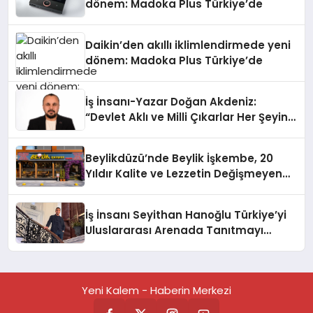
dönem: Madoka Plus Türkiye’de
Daikin’den akıllı iklimlendirmede yeni
dönem: Madoka Plus Türkiye’de
İş İnsanı-Yazar Doğan Akdeniz:
“Devlet Aklı ve Milli Çıkarlar Her Şeyin
Üzerindedir”
Beylikdüzü’nde Beylik İşkembe, 20
Yıldır Kalite ve Lezzetin Değişmeyen
Adresi
İş İnsanı Seyithan Hanoğlu Türkiye’yi
Uluslararası Arenada Tanıtmayı
Hedefliyor
Yeni Kalem - Haberin Merkezi