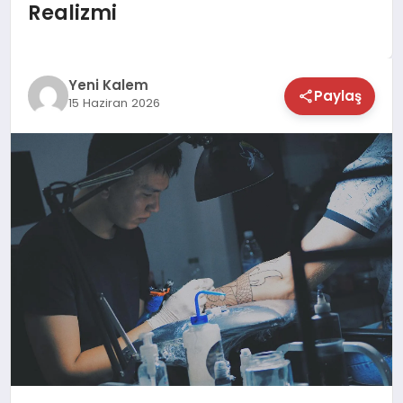
Realizmi
TEKNOLOJİ
SAĞLIK
Yeni Kalem
Paylaş
15 Haziran 2026
MAGAZİN
EĞİTİM