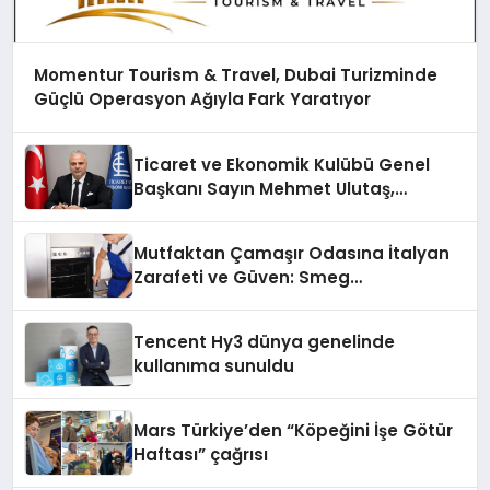
Momentur Tourism & Travel, Dubai Turizminde
Güçlü Operasyon Ağıyla Fark Yaratıyor
Ticaret ve Ekonomik Kulübü Genel
Başkanı Sayın Mehmet Ulutaş,
ekonomiye dair yaptığı açıklamada
şunları kaydetti:
Mutfaktan Çamaşır Odasına İtalyan
Zarafeti ve Güven: Smeg
Cihazlarında Dürüst Teknik Destek
Deneyimi
Tencent Hy3 dünya genelinde
kullanıma sunuldu
Mars Türkiye’den “Köpeğini İşe Götür
Haftası” çağrısı