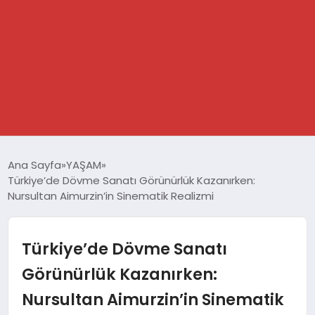
GÜNDEM
Ana Sayfa
YAŞAM
Türkiye’de Dövme Sanatı Görünürlük Kazanırken:
SPOR
Nursultan Aimurzin’in Sinematik Realizmi
DÜNYA
Türkiye’de Dövme Sanatı
EKONOMİ
Görünürlük Kazanırken:
Nursultan Aimurzin’in Sinematik
YAŞAM