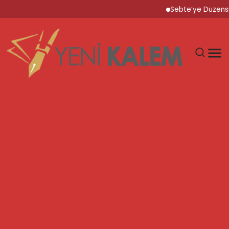
Sebte’ye Duzensiz Gocm