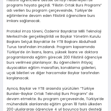
Filistinli öğrencilere destek olmayı hedefleyen bir
programı hayata geçirdi. “Filistin Ortak Burs Programı”
adı verilen bu program çerçevesinde, Türkiye’de
eğitimlerine devam eden Filistinli öğrencilere burs
imkanı sağlanacak.
Protokol imza töreni, Özdemir Bayraktar Milli Teknoloji
Merkezi’nde gerçekleştirildi ve Baykar Yönetim Kurulu
Başkanı Selçuk Bayraktar ile YTB Başkanı Abdulhadi
Turus tarafından imzalandı. Program kapsamında
Türkiye’de ön lisans, lisans, yüksek lisans ve doktora
programlarında eğitim görecek 200 Filistinli öğrenciye
burs verilmesi planlanıyor. Bu öğrencilerin ihtiyaç
duyacakları eğitim masrafları, konaklama giderleri,
uçak biletleri ve diğer harcamalar Baykar tarafından
karşılanacak.
Ayrıca, Baykar ve YTB arasında yürütülen “Türkiye
Bursları-Baykar Ortak Teknoloji Burs Programı” da
devam etmekte. Bu program çerçevesinde, Türkiye’de
mühendislik alanlarında eğitim gören 18 farklı ülkeden
200 uluslararası öğrenciye 4 yıl boyunca burs desteği