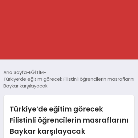
GÜNDEM
Ana Sayfa
EĞİTİM
Türkiye’de eğitim görecek Filistinli öğrencilerin masraflarını
SPOR
Baykar karşılayacak
DÜNYA
Türkiye’de eğitim görecek
EKONOMİ
Filistinli öğrencilerin masraflarını
Baykar karşılayacak
YAŞAM