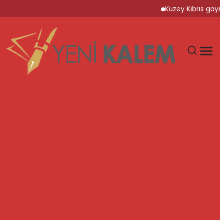
Kuzey Kıbrıs gayrimenk