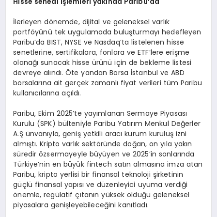
Hisse senedi işlemleri yakında Paribu’da
İlerleyen dönemde, dijital ve geleneksel varlık
portföyünü tek uygulamada buluşturmayı hedefleyen
Paribu’da BIST, NYSE ve Nasdaq’ta listelenen hisse
senetlerine, sertifikalara, fonlara ve ETF’lere erişme
olanağı sunacak hisse ürünü için de bekleme listesi
devreye alındı. Öte yandan Borsa İstanbul ve ABD
borsalarına ait gerçek zamanlı fiyat verileri tüm Paribu
kullanıcılarına açıldı.
Paribu, Ekim 2025’te yayımlanan Sermaye Piyasası
Kurulu (SPK) bülteniyle Paribu Yatırım Menkul Değerler
A.Ş ünvanıyla, geniş yetkili aracı kurum kuruluş izni
almıştı. Kripto varlık sektöründe doğan, on yıla yakın
süredir özsermayeyle büyüyen ve 2025’in sonlarında
Türkiye’nin en büyük fintech satın almasına imza atan
Paribu, kripto yerlisi bir finansal teknoloji şirketinin
güçlü finansal yapısı ve düzenleyici uyuma verdiği
önemle, regülatif çıtanın yüksek olduğu geleneksel
piyasalara genişleyebileceğini kanıtladı.