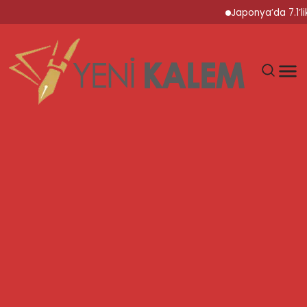
Japonya’da 7.1’lik Dep