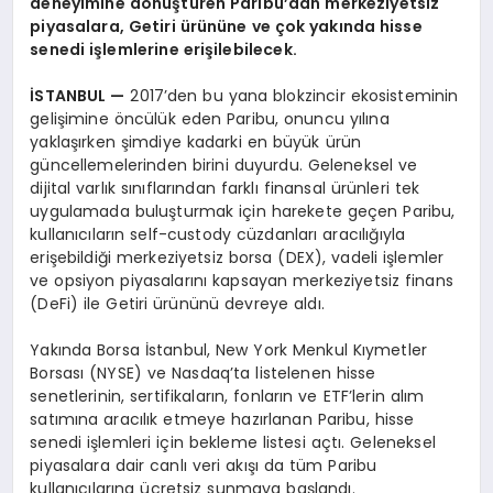
deneyimine dönüştüren Paribu’dan merkeziyetsiz
piyasalara, Getiri ürününe ve çok yakında hisse
senedi işlemlerine erişilebilecek.
İSTANBUL —
2017’den bu yana blokzincir ekosisteminin
gelişimine öncülük eden Paribu, onuncu yılına
yaklaşırken şimdiye kadarki en büyük ürün
güncellemelerinden birini duyurdu. Geleneksel ve
dijital varlık sınıflarından farklı finansal ürünleri tek
uygulamada buluşturmak için harekete geçen Paribu,
kullanıcıların self-custody cüzdanları aracılığıyla
erişebildiği merkeziyetsiz borsa (DEX), vadeli işlemler
ve opsiyon piyasalarını kapsayan merkeziyetsiz finans
(DeFi) ile Getiri ürününü devreye aldı.
Yakında Borsa İstanbul, New York Menkul Kıymetler
Borsası (NYSE) ve Nasdaq’ta listelenen hisse
senetlerinin, sertifikaların, fonların ve ETF’lerin alım
satımına aracılık etmeye hazırlanan Paribu, hisse
senedi işlemleri için bekleme listesi açtı. Geleneksel
piyasalara dair canlı veri akışı da tüm Paribu
kullanıcılarına ücretsiz sunmaya başlandı.