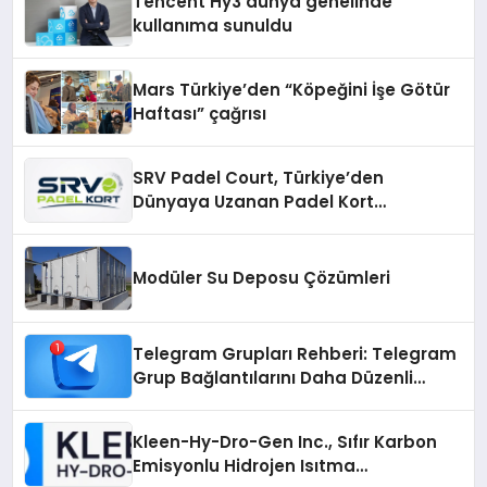
Tencent Hy3 dünya genelinde
kullanıma sunuldu
Mars Türkiye’den “Köpeğini İşe Götür
Haftası” çağrısı
SRV Padel Court, Türkiye’den
Dünyaya Uzanan Padel Kort
Üretiminde Güvenin Adresi
Modüler Su Deposu Çözümleri
Telegram Grupları Rehberi: Telegram
Grup Bağlantılarını Daha Düzenli
İnceleyin
Kleen-Hy-Dro-Gen Inc., Sıfır Karbon
Emisyonlu Hidrojen Isıtma