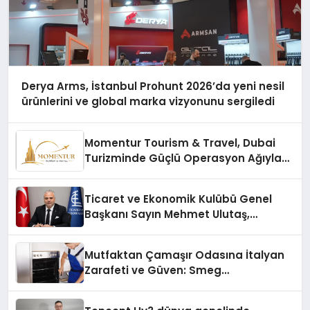
Derya Arms, İstanbul Prohunt 2026’da yeni nesil
ürünlerini ve global marka vizyonunu sergiledi
Momentur Tourism & Travel, Dubai
Turizminde Güçlü Operasyon Ağıyla
Fark Yaratıyor
Ticaret ve Ekonomik Kulübü Genel
Başkanı Sayın Mehmet Ulutaş,
ekonomiye dair yaptığı açıklamada
şunları kaydetti:
Mutfaktan Çamaşır Odasına İtalyan
Zarafeti ve Güven: Smeg
Cihazlarında Dürüst Teknik Destek
Deneyimi