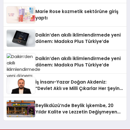
Teknolojisinde ISO ve TSSA
Düzenleyici Onaylarını Aldı
Marie Rose kozmetik sektörüne giriş
yaptı
Daikin’den akıllı iklimlendirmede yeni
dönem: Madoka Plus Türkiye’de
Daikin’den akıllı iklimlendirmede yeni
dönem: Madoka Plus Türkiye’de
İş İnsanı-Yazar Doğan Akdeniz:
“Devlet Aklı ve Milli Çıkarlar Her Şeyin
Üzerindedir”
Beylikdüzü’nde Beylik İşkembe, 20
Yıldır Kalite ve Lezzetin Değişmeyen
Adresi