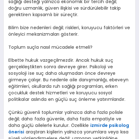
sağlığı desteği yalnızca ekonomik bir tercih değil;
doğru uzmanlık, güven ilişkisi ve sürdürülebilir takip
gerektiren kapsamlı bir süreçtir.
Bilim bize nedenleri değil; riskleri, koruyucu faktörleri ve
önleyici mekanizmaları gösterir.
Toplum suçla nasıl mücadele etmeli?
Elbette hukuk vazgeçilmezdir. Ancak hukuk suç
gerçekleştikten sonra devreye girer. Psikoloji ve
sosyoloji ise suç daha oluşmadan önce devreye
girmeye çalışır. Bu nedenle aile danışmanlığı, ebeveyn
eğitimleri, okullarda ruh sağlığı programları, erken
çocukluk destek hizmetleri ve koruyucu sosyal
politikalar aslında en güçlü suç önleme yatırımlarıdır.
Çünkü güvenli toplumlar yalnızca daha fazla polisle
değil; daha fazla güvenle, daha fazla empatiyle ve
daha güçlü ailelerle kurulur. Özellikle
izmirde psikolog
önerisi
araştıran kişilerin yalnızca yorumlara veya kısa
süreli yönlendirmelere değil; uzmanın yetkinliğine,