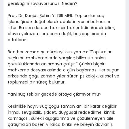
gerektiğini söylüyorsunuz. Neden?
Prof. Dr. Kürşat Şahin YILDIRIMER: Toplumlar suç
işlendiğinde doğal olarak adaletin yerini bulmasını
ister. Bu son derece haklı bir beklentidir. Ancak bilim,
olayın yalnızca sonucuna değil, başlangıcına da
odaklanır.
Ben her zaman şu cümleyi kuruyorum: “Toplumlar
suçluları mahkemelerde yargılar; bilim ise onları
çocukluklarında anlamaya çalışır.” Çünkü hiçbir
mahkeme dosyası aslında o gün başlamaz. Her suçun
arkasında çoğu zaman yıllar süren psikolojik, ailesel ve
toplumsal bir süreç bulunur.
Yani suç tek bir gecede ortaya çıkmıyor mu?
Kesinlikle hayır. Suç çoğu zaman ani bir karar değildir.
İhmal, sevgisizlik, şiddet, duygusal reddedilme, kimlik
karmaşası, sürekli aşağılanma ve çözülemeyen aile
çatışmaları bazen yıllarca birikir ve bireyin davranış