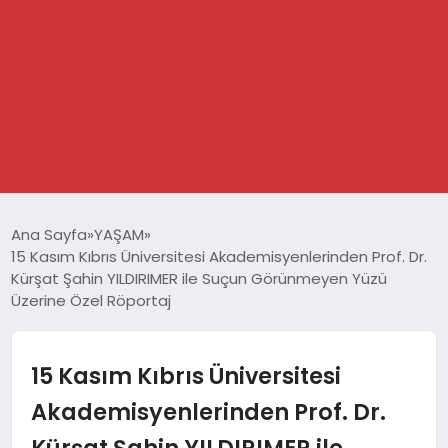
GÜNDEM
Ana Sayfa
YAŞAM
15 Kasım Kıbrıs Üniversitesi Akademisyenlerinden Prof. Dr.
SPOR
Kürşat Şahin YILDIRIMER ile Suçun Görünmeyen Yüzü
Üzerine Özel Röportaj
DÜNYA
15 Kasım Kıbrıs Üniversitesi
EKONOMİ
Akademisyenlerinden Prof. Dr.
YAŞAM
Kürşat Şahin YILDIRIMER ile