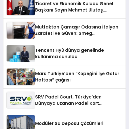
Ticaret ve Ekonomik Kulübü Genel
Başkanı Sayın Mehmet Ulutaş,
ekonomiye dair yaptığı açıklamada
şunları kaydetti:
Mutfaktan Çamaşır Odasına İtalyan
Zarafeti ve Güven: Smeg
Cihazlarında Dürüst Teknik Destek
Deneyimi
Tencent Hy3 dünya genelinde
kullanıma sunuldu
Mars Türkiye’den “Köpeğini İşe Götür
Haftası” çağrısı
SRV Padel Court, Türkiye’den
Dünyaya Uzanan Padel Kort
Üretiminde Güvenin Adresi
Modüler Su Deposu Çözümleri