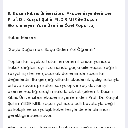
15 Kasım Kıbrıs Üniversitesi Akademisyenlerinden
Prof. Dr. Kürşat Şahin YILDIRIMER ile Suçun
Görünmeyen Yüzü Üzerine Özel Röportaj
Haber Merkezi
“Suçlu Doğulmaz; Suça Giden Yol Öğrenilir”
Toplumları ayakta tutan en önemli unsur yalnızca
hukuk değildir; aynı zamanda güçlü aile yapısı, sağlıklı
sosyal ilişkiler ve çocukluk döneminde kazanılan
değerlerdir. Bu gerçeği yıllardır akademik çalışmalarıyla
ortaya koyan, psikoloji, sosyoloji ve suç davranışı
üzerine yaptığı araştırmalarla dikkat çeken 15 Kasım
Kıbrıs Üniversitesi Akademisyenlerinden Prof. Dr. Kürşat
Şahin YILDIRIMER, suçun yalnızca adli boyutuyla değil,
psikolojik ve sosyolojik kökenleriyle de ele alınması
gerektiğini savunuyor.
Aile yapısı, suç davranışı, toplumsal değişim ve insan