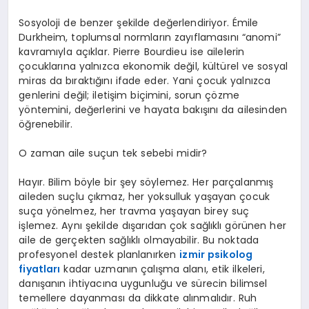
Sosyoloji de benzer şekilde değerlendiriyor. Émile
Durkheim, toplumsal normların zayıflamasını “anomi”
kavramıyla açıklar. Pierre Bourdieu ise ailelerin
çocuklarına yalnızca ekonomik değil, kültürel ve sosyal
miras da bıraktığını ifade eder. Yani çocuk yalnızca
genlerini değil; iletişim biçimini, sorun çözme
yöntemini, değerlerini ve hayata bakışını da ailesinden
öğrenebilir.
O zaman aile suçun tek sebebi midir?
Hayır. Bilim böyle bir şey söylemez. Her parçalanmış
aileden suçlu çıkmaz, her yoksulluk yaşayan çocuk
suça yönelmez, her travma yaşayan birey suç
işlemez. Aynı şekilde dışarıdan çok sağlıklı görünen her
aile de gerçekten sağlıklı olmayabilir. Bu noktada
profesyonel destek planlanırken
izmir psikolog
fiyatları
kadar uzmanın çalışma alanı, etik ilkeleri,
danışanın ihtiyacına uygunluğu ve sürecin bilimsel
temellere dayanması da dikkate alınmalıdır. Ruh