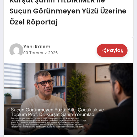
TEKNOLOJİ
Suçun Görünmeyen Yüzü Üzerine
Özel Röportaj
SAĞLIK
MAGAZİN
Yeni Kalem
Paylaş
03 Temmuz 2026
EĞİTİM