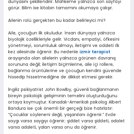
dünyasını şekillendirir. Mahkeme yalnızca son sayfayı
görür. Bilim ise kitabın tamamını okumaya çalışır.
Ailenin rolü gerçekten bu kadar belirleyici mi?
Aile, çocuğun ilk okuludur. İnsan dünyaya yalnızca
biyolojik özellikleriyle gelir. Vicdanı, empatiyi, öfkesini
yönetmeyi, sorumluluk almayı, iletişimi ve adaleti ilk
kez ailesinde öğrenir. Bu nedenle
izmir terapist
arayışında olan ailelerin yalnızca görünen davranış
sorununa değil; iletişim biçimlerine, aile içi rollere,
bağlanma örüntülerine ve çocuğun kendini güvende
hissedip hissetmediğine de dikkat etmesi gerekir.
İngiliz psikiyatrist John Bowlby, güvenli bağlanmanın
bireyin psikolojik gelişiminin temelini oluşturduğunu
ortaya koymuştur. Kanadalı-Amerikalı psikolog Albert
Bandura ise çok önemli bir gerçeği bize hatırlatır:
“Çocuklar söyleneni değil, yaşanılanı öğrenir.” Evde
saygı varsa saygıyı öğrenir; şiddet varsa şiddeti, adalet
varsa adaleti, yalan varsa onu da öğrenir.