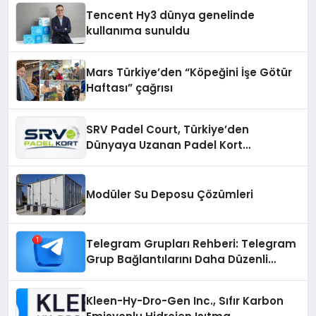
Deneyimi
Tencent Hy3 dünya genelinde
kullanıma sunuldu
Mars Türkiye’den “Köpeğini İşe Götür
Haftası” çağrısı
SRV Padel Court, Türkiye’den
Dünyaya Uzanan Padel Kort
Üretiminde Güvenin Adresi
Modüler Su Deposu Çözümleri
Telegram Grupları Rehberi: Telegram
Grup Bağlantılarını Daha Düzenli
İnceleyin
Kleen-Hy-Dro-Gen Inc., Sıfır Karbon