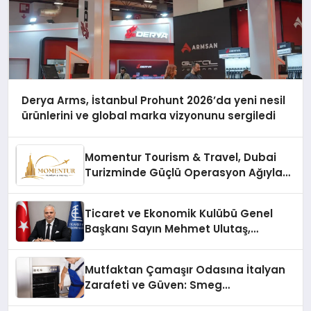
Derya Arms, İstanbul Prohunt 2026’da yeni nesil
ürünlerini ve global marka vizyonunu sergiledi
Momentur Tourism & Travel, Dubai
Turizminde Güçlü Operasyon Ağıyla
Fark Yaratıyor
Ticaret ve Ekonomik Kulübü Genel
Başkanı Sayın Mehmet Ulutaş,
ekonomiye dair yaptığı açıklamada
şunları kaydetti:
Mutfaktan Çamaşır Odasına İtalyan
Zarafeti ve Güven: Smeg
Cihazlarında Dürüst Teknik Destek