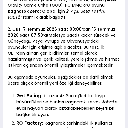
Gravity Game Unite (GGU), PC MMORPG oyunu
Ragnarok Zero: Global
için
2. Açık Beta Testi’ni
(OBT2)
resmi olarak başlattı:
2. OBT,
7 Temmuz 2026 saat 09:00
‘dan
15 Temmuz
2026 saat 07:59’a
(Malezya Saati) kadar sürecek ve
Güneydoğu Asya, Avrupa ve Okyanusya’daki
oyuncular için erişime açık olacaktır. Bu test, ilk
OBT’den alınan geri bildirimleri temel alarak
hazırlanmıştır ve içerik kalitesi, yerelleştirme ve hizmet
istikrarı açısından önemli iyileştirmeler içermektedir.
Bu aşamada oyuncular, aşağıdakiler de dahil olmak
üzere birçok önemli yeni özelliği deneyebilirler:
Get Poring
: benzersiz Poring’leri toplayıp
büyüttükleri ve bunları Ragnarok Zero:
Global
‘e
evcil hayvan olarak aktarabilecekleri keyifli bir
bağlantılı oyun.
RO Factory
: Ragnarok tarihindeki ilk Kullanıcı