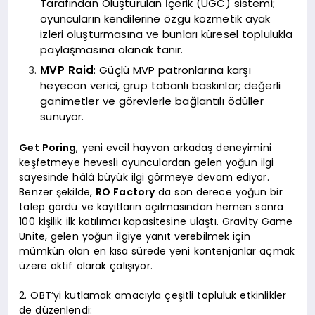
Tarafından Oluşturulan İçerik (UGC) sistemi;
oyuncuların kendilerine özgü kozmetik ayak
izleri oluşturmasına ve bunları küresel toplulukla
paylaşmasına olanak tanır.
MVP Raid
: Güçlü MVP patronlarına karşı
heyecan verici, grup tabanlı baskınlar; değerli
ganimetler ve görevlerle bağlantılı ödüller
sunuyor.
Get Poring
, yeni evcil hayvan arkadaş deneyimini
keşfetmeye hevesli oyunculardan gelen yoğun ilgi
sayesinde hâlâ büyük ilgi görmeye devam ediyor.
Benzer şekilde,
RO Factory
da son derece yoğun bir
talep gördü ve kayıtların açılmasından hemen sonra
100 kişilik ilk katılımcı kapasitesine ulaştı. Gravity Game
Unite, gelen yoğun ilgiye yanıt verebilmek için
mümkün olan en kısa sürede yeni kontenjanlar açmak
üzere aktif olarak çalışıyor.
2. OBT’yi kutlamak amacıyla çeşitli topluluk etkinlikler
de düzenlendi: