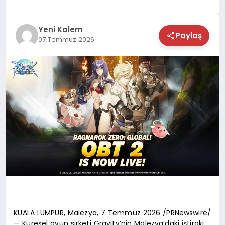
TEKNOLOJİ
Yeni Kalem
Paylaş
07 Temmuz 2026
SAĞLIK
MAGAZİN
EĞİTİM
KUALA LUMPUR, Malezya, 7 Temmuz 2026 /PRNewswire/
— Küresel oyun şirketi Gravity’nin Malezya’daki iştiraki