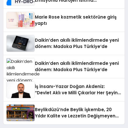
Emisyonlu Hidrojen Isıtma
Teknolojisinde ISO ve TSSA
Düzenleyici Onaylarını Aldı
Marie Rose kozmetik sektörüne giriş
yaptı
Daikin’den akıllı iklimlendirmede yeni
dönem: Madoka Plus Türkiye’de
Daikin’den akıllı iklimlendirmede yeni
dönem: Madoka Plus Türkiye’de
İş İnsanı-Yazar Doğan Akdeniz:
“Devlet Aklı ve Milli Çıkarlar Her Şeyin
Üzerindedir”
Beylikdüzü’nde Beylik İşkembe, 20
Yıldır Kalite ve Lezzetin Değişmeyen
Adresi