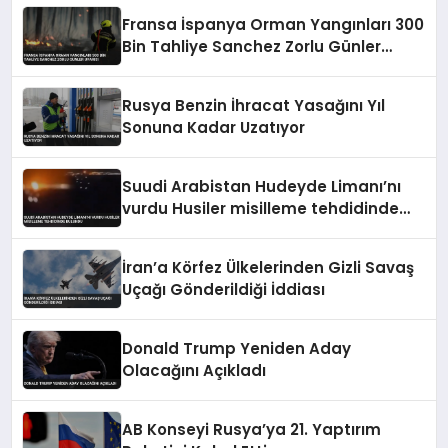
Fransa İspanya Orman Yangınları 300
Bin Tahliye Sanchez Zorlu Günler
Uyarısı
Rusya Benzin İhracat Yasağını Yıl
Sonuna Kadar Uzatıyor
Suudi Arabistan Hudeyde Limanı’nı
vurdu Husiler misilleme tehdidinde
bulundu
İran’a Körfez Ülkelerinden Gizli Savaş
Uçağı Gönderildiği İddiası
Donald Trump Yeniden Aday
Olacağını Açıkladı
AB Konseyi Rusya’ya 21. Yaptırım