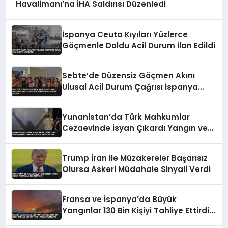
Havalimanı’na İHA Saldırısı Düzenledi
İspanya Ceuta Kıyıları Yüzlerce
Göçmenle Doldu Acil Durum İlan Edildi
Sebte’de Düzensiz Göçmen Akını
Ulusal Acil Durum Çağrısı İspanya
Hükümetini Harekete Geçirdi
Yunanistan’da Türk Mahkumlar
Cezaevinde İsyan Çıkardı Yangın ve
Ölüm İddiaları Var
Trump İran ile Müzakereler Başarısız
Olursa Askeri Müdahale Sinyali Verdi
Fransa ve İspanya’da Büyük
Yangınlar 130 Bin Kişiyi Tahliye Ettirdi
Tarihi Acil Durum İlanı