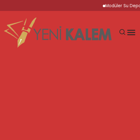
Modüler Su Deposu Çö