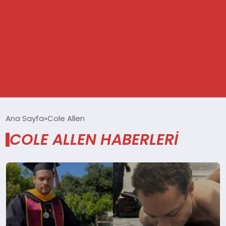
GÜNDEM
Ana Sayfa
Cole Allen
COLE ALLEN HABERLERI
SPOR
DÜNYA
EKONOMİ
YAŞAM