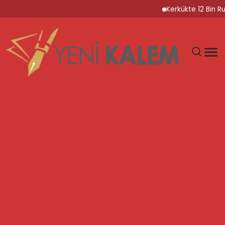
Kerkükte 12 Bin Ruhs