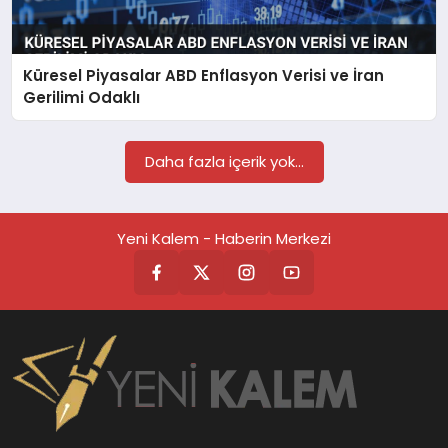
TEKNOLOJİ
Küresel Piyasalar ABD Enflasyon Verisi ve İran
SAĞLIK
Gerilimi Odaklı
MAGAZİN
Daha fazla içerik yok...
EĞİTİM
Yeni Kalem - Haberin Merkezi