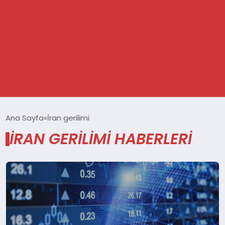
GÜNDEM
Ana Sayfa
İran gerilimi
İRAN GERILIMI HABERLERI
SPOR
DÜNYA
EKONOMİ
YAŞAM