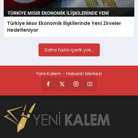
TEKNOLOJİ
Türkiye Mısır Ekonomik İlişkilerinde Yeni Zirveler
SAĞLIK
Hedefleniyor
MAGAZİN
Daha fazla içerik yok...
EĞİTİM
Yeni Kalem - Haberin Merkezi