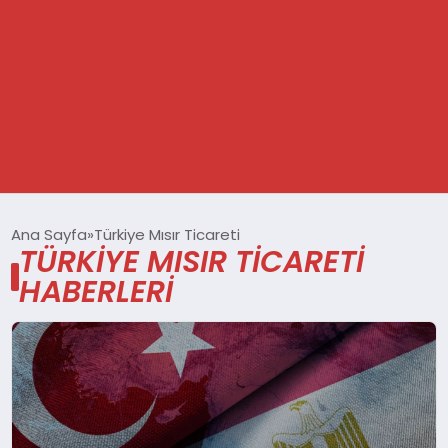
GÜNDEM
Ana Sayfa
Türkiye Mısır Ticareti
TÜRKIYE MISIR TICARETI
SPOR
HABERLERI
DÜNYA
EKONOMİ
YAŞAM