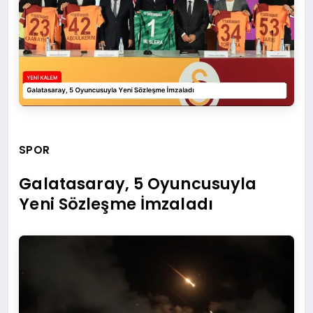
SPOR
Galatasaray, 5 Oyuncusuyla
Yeni Sözleşme İmzaladı