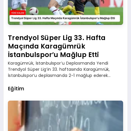
Trendyol Süper Lig 33. Hafta
Maçında Karagümrük
İstanbulspor’u Mağlup Etti
Karagümrük, İstanbulspor’u Deplasmanda Yendi
Trendyol Süper Lig’in 33. haftasında Karagümrük,
İstanbulspor’u deplasmanda 2-1 mağlup ederek…
Eğitim