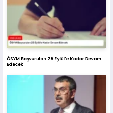
ÖSYM Başvuruları 25 Eylül’e Kadar Devam
Edecek