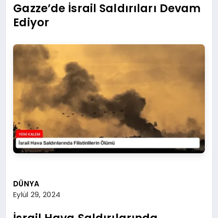
Gazze’de İsrail Saldırıları Devam
Ediyor
DÜNYA
Eylül 29, 2024
İsrail Hava Saldırılarında