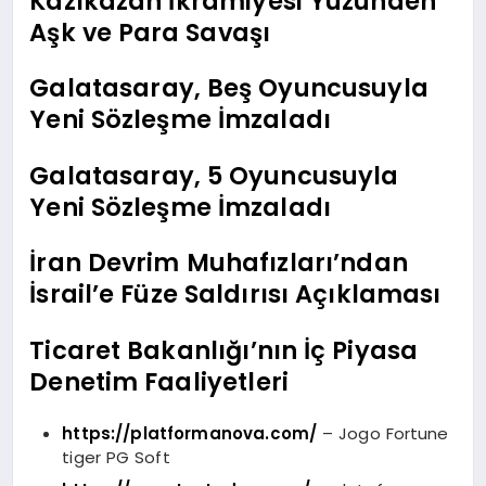
Kazıkazan İkramiyesi Yüzünden
Aşk ve Para Savaşı
Galatasaray, Beş Oyuncusuyla
Yeni Sözleşme İmzaladı
Galatasaray, 5 Oyuncusuyla
Yeni Sözleşme İmzaladı
İran Devrim Muhafızları’ndan
İsrail’e Füze Saldırısı Açıklaması
Ticaret Bakanlığı’nın İç Piyasa
Denetim Faaliyetleri
https://platformanova.com/
– Jogo Fortune
tiger PG Soft