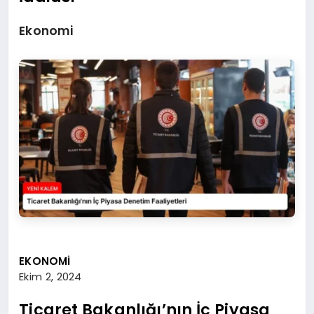
Ekonomi
EKONOMİ
Ekim 2, 2024
Ticaret Bakanlığı’nın İç Piyasa