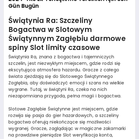
Gün Bugün
Świątynia Ra: Szczeliny
Bogactwa w Slotowym
Świątynnym Zagłębiu darmowe
spiny Slot limity czasowe
Świątynia Ra, znana z bogactwa i tajemniczych
szczelin, jest niezwykłym miejscem, gdzie rodzi się
ekscytująca atmosfera hazardu. Gracze z całego
świata zjeżdżają się do Slotowego Świątynnego
Zagłębia, aby doświadczyć emocji i szans na wielkie
wygrane. Tutaj, w świątyni Ra, czeka na nich
niezapomniana przygoda, pełna magii i bogactwa.
Slotowe Zagłębie Świątynne jest miejscem, gdzie
rozwija się pasja do gier hazardowych, a szczeliny
bogactwa oferują niekończące się możliwości
wygranej. Gracze, zaglądając w magiczne zakamarki
na prawdziwe pieniądze Slot weryfikacja konta,