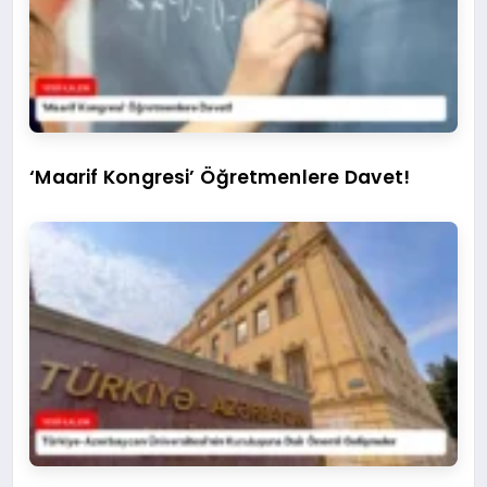
‘Maarif Kongresi’ Öğretmenlere Davet!