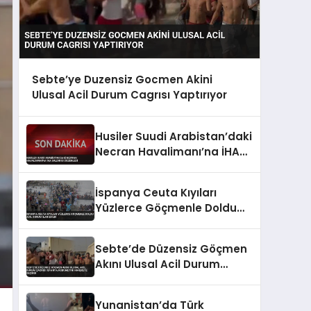
Sebte’ye Duzensiz Gocmen Akini
Ulusal Acil Durum Cagrısı Yaptırıyor
Husiler Suudi Arabistan’daki
Necran Havalimanı’na İHA
Saldırısı Düzenledi
İspanya Ceuta Kıyıları
Yüzlerce Göçmenle Doldu
Acil Durum İlan Edildi
Sebte’de Düzensiz Göçmen
Akını Ulusal Acil Durum
Çağrısı İspanya Hükümetini
Harekete Geçirdi
Yunanistan’da Türk