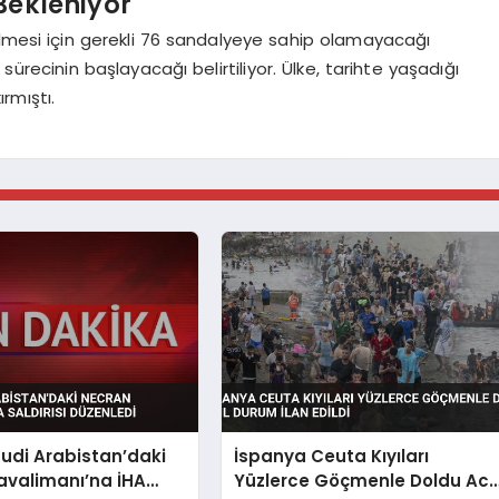
Bekleniyor
ilmesi için gerekli 76 sandalyeye sahip olamayacağı
recinin başlayacağı belirtiliyor. Ülke, tarihte yaşadığı
rmıştı.
uudi Arabistan’daki
İspanya Ceuta Kıyıları
avalimanı’na İHA
Yüzlerce Göçmenle Doldu Acil