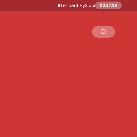
Tencent Hy3 dünya genelinde kullanıma s
00:27:39