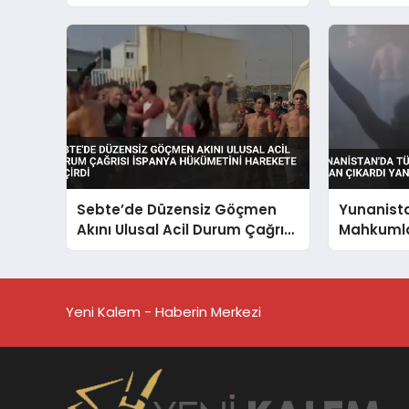
Yaptırıyor
Saldırısı 
Sebte’de Düzensiz Göçmen
Yunanist
Akını Ulusal Acil Durum Çağrısı
Mahkumla
İspanya Hükümetini Harekete
Çıkardı Y
Geçirdi
İddiaları 
Yeni Kalem - Haberin Merkezi