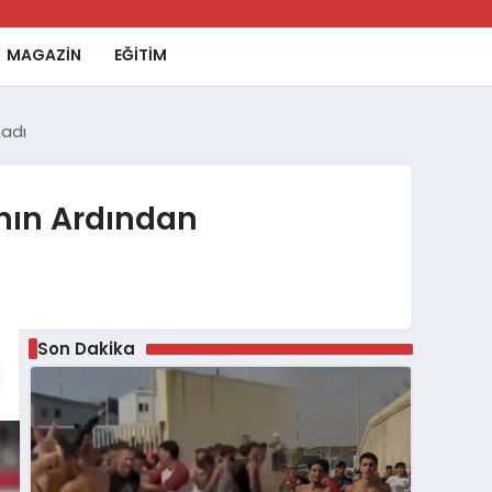
MAGAZİN
EĞİTİM
madı
nın Ardından
Son Dakika