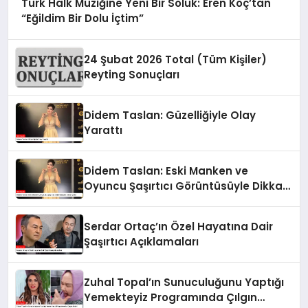
Türk Halk Müziğine Yeni Bir Soluk: Eren Koç’tan
“Eğildim Bir Dolu İçtim”
24 Şubat 2026 Total (Tüm Kişiler)
Reyting Sonuçları
Didem Taslan: Güzelliğiyle Olay
Yarattı
Didem Taslan: Eski Manken ve
Oyuncu Şaşırtıcı Görüntüsüyle Dikkat
Çekti
Serdar Ortaç’ın Özel Hayatına Dair
Şaşırtıcı Açıklamaları
Zuhal Topal’ın Sunuculuğunu Yaptığı
Yemekteyiz Programında Çılgın