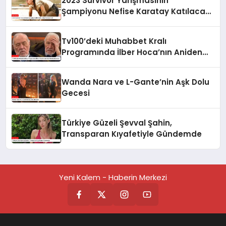
2023 Survivor Yarışmasının
Şampiyonu Nefise Karatay Katılacak
mı?
Tv100’deki Muhabbet Kralı
Programında İlber Hoca’nın Aniden
Rahatsızlanması
Wanda Nara ve L-Gante’nin Aşk Dolu
Gecesi
Türkiye Güzeli Şevval Şahin,
Transparan Kıyafetiyle Gündemde
Yeni Kalem - Haberin Merkezi