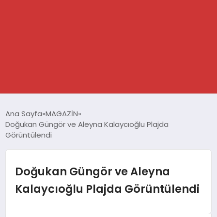
GÜNDEM
Ana Sayfa
MAGAZİN
Doğukan Güngör ve Aleyna Kalaycıoğlu Plajda
SPOR
Görüntülendi
DÜNYA
Doğukan Güngör ve Aleyna
EKONOMİ
Kalaycıoğlu Plajda Görüntülendi
YAŞAM