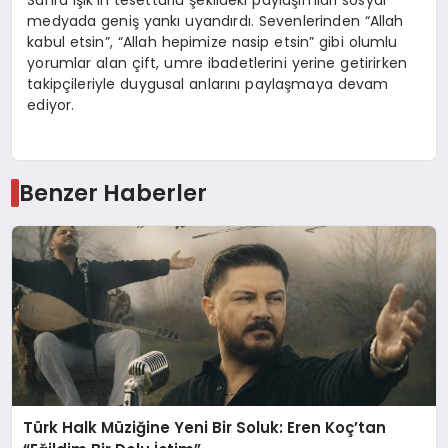
Sahra Işık’ın tesettürlü şekildeki paylaşımları sosyal
medyada geniş yankı uyandırdı. Sevenlerinden “Allah
kabul etsin”, “Allah hepimize nasip etsin” gibi olumlu
yorumlar alan çift, umre ibadetlerini yerine getirirken
takipçileriyle duygusal anlarını paylaşmaya devam
ediyor.
Benzer Haberler
Türk Halk Müziğine Yeni Bir Soluk: Eren Koç’tan