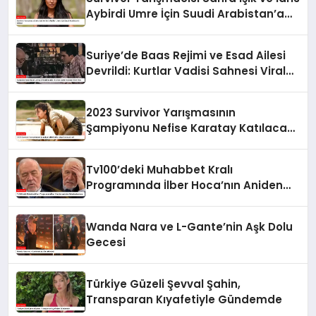
Aybirdi Umre İçin Suudi Arabistan’a
Gittiler
Suriye’de Baas Rejimi ve Esad Ailesi
Devrildi: Kurtlar Vadisi Sahnesi Viral
Oldu
2023 Survivor Yarışmasının
Şampiyonu Nefise Karatay Katılacak
mı?
Tv100’deki Muhabbet Kralı
Programında İlber Hoca’nın Aniden
Rahatsızlanması
Wanda Nara ve L-Gante’nin Aşk Dolu
Gecesi
Türkiye Güzeli Şevval Şahin,
Transparan Kıyafetiyle Gündemde