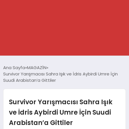
GÜNDEM
Ana Sayfa
MAGAZİN
Survivor Yarışmacısı Sahra Işık ve İdris Aybirdi Umre İçin
SPOR
Suudi Arabistan’a Gittiler
DÜNYA
Survivor Yarışmacısı Sahra Işık
EKONOMİ
ve İdris Aybirdi Umre İçin Suudi
Arabistan’a Gittiler
YAŞAM