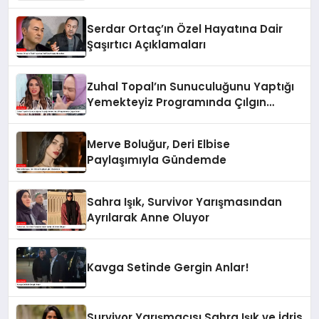
Çekti
Serdar Ortaç’ın Özel Hayatına Dair
Şaşırtıcı Açıklamaları
Zuhal Topal’ın Sunuculuğunu Yaptığı
Yemekteyiz Programında Çılgın
Anlar!
Merve Boluğur, Deri Elbise
Paylaşımıyla Gündemde
Sahra Işık, Survivor Yarışmasından
Ayrılarak Anne Oluyor
Kavga Setinde Gergin Anlar!
Survivor Yarışmacısı Sahra Işık ve İdris