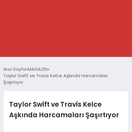
GÜNDEM
Ana Sayfa
MAGAZİN
Taylor Swift ve Travis Kelce Aşkında Harcamaları
SPOR
Şaşırtıyor
DÜNYA
Taylor Swift ve Travis Kelce
EKONOMİ
Aşkında Harcamaları Şaşırtıyor
YAŞAM