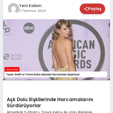
Yeni Kalem
TEKNOLOJİ
Paylaş
11 Temmuz 2024
SAĞLIK
MAGAZİN
EĞİTİM
Aşk Dolu İlişkilerinde Harcamalarını
Sürdürüyorlar
Amerikalı futbolcu Travis Kelce ile olan ilişkisiyle