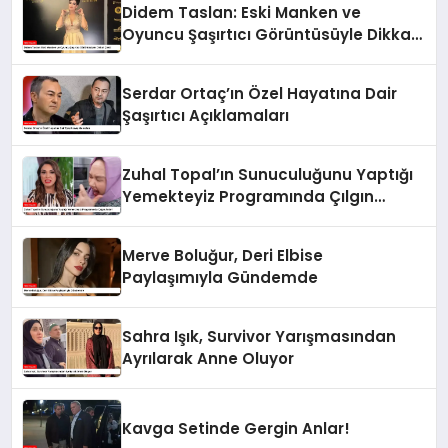
Didem Taslan: Eski Manken ve
Oyuncu Şaşırtıcı Görüntüsüyle Dikkat
Çekti
Serdar Ortaç’ın Özel Hayatına Dair
Şaşırtıcı Açıklamaları
Zuhal Topal’ın Sunuculuğunu Yaptığı
Yemekteyiz Programında Çılgın
Anlar!
Merve Boluğur, Deri Elbise
Paylaşımıyla Gündemde
Sahra Işık, Survivor Yarışmasından
Ayrılarak Anne Oluyor
Kavga Setinde Gergin Anlar!