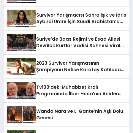
Survivor Yarışmacısı Sahra Işık ve İdris
Aybirdi Umre İçin Suudi Arabistan’a
Gittiler
Suriye’de Baas Rejimi ve Esad Ailesi
Devrildi: Kurtlar Vadisi Sahnesi Viral
Oldu
2023 Survivor Yarışmasının
Şampiyonu Nefise Karatay Katılacak
mı?
Tv100’deki Muhabbet Kralı
Programında İlber Hoca’nın Aniden
Rahatsızlanması
Wanda Nara ve L-Gante’nin Aşk Dolu
Gecesi