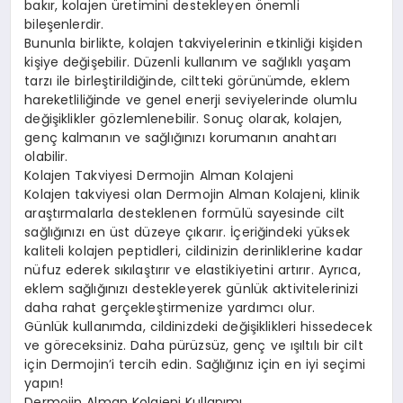
bakır, kolajen üretimini destekleyen önemli
bileşenlerdir.
Bununla birlikte, kolajen takviyelerinin etkinliği kişiden
kişiye değişebilir. Düzenli kullanım ve sağlıklı yaşam
tarzı ile birleştirildiğinde, ciltteki görünümde, eklem
hareketliliğinde ve genel enerji seviyelerinde olumlu
değişiklikler gözlemlenebilir. Sonuç olarak, kolajen,
genç kalmanın ve sağlığınızı korumanın anahtarı
olabilir.
Kolajen Takviyesi Dermojin Alman Kolajeni
Kolajen takviyesi olan Dermojin Alman Kolajeni, klinik
araştırmalarla desteklenen formülü sayesinde cilt
sağlığınızı en üst düzeye çıkarır. İçeriğindeki yüksek
kaliteli kolajen peptidleri, cildinizin derinliklerine kadar
nüfuz ederek sıkılaştırır ve elastikiyetini artırır. Ayrıca,
eklem sağlığınızı destekleyerek günlük aktivitelerinizi
daha rahat gerçekleştirmenize yardımcı olur.
Günlük kullanımda, cildinizdeki değişiklikleri hissedecek
ve göreceksiniz. Daha pürüzsüz, genç ve ışıltılı bir cilt
için Dermojin’i tercih edin. Sağlığınız için en iyi seçimi
yapın!
Dermojin Alman Kolajeni Kullanımı