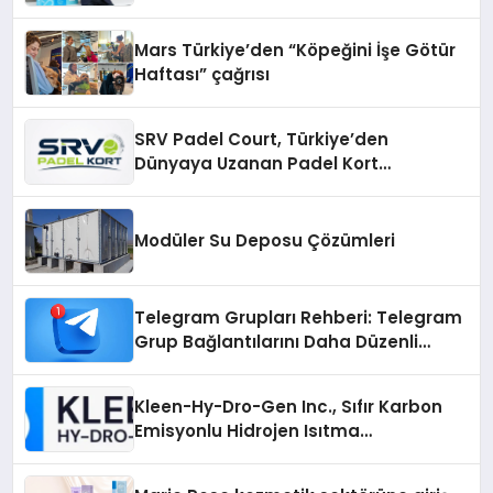
Mars Türkiye’den “Köpeğini İşe Götür
Haftası” çağrısı
SRV Padel Court, Türkiye’den
Dünyaya Uzanan Padel Kort
Üretiminde Güvenin Adresi
Modüler Su Deposu Çözümleri
Telegram Grupları Rehberi: Telegram
Grup Bağlantılarını Daha Düzenli
İnceleyin
Kleen-Hy-Dro-Gen Inc., Sıfır Karbon
Emisyonlu Hidrojen Isıtma
Teknolojisinde ISO ve TSSA
Düzenleyici Onaylarını Aldı