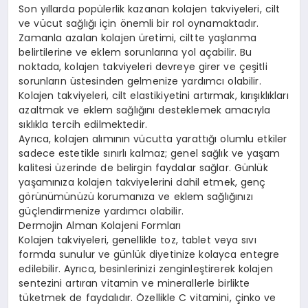
Son yıllarda popülerlik kazanan kolajen takviyeleri, cilt
ve vücut sağlığı için önemli bir rol oynamaktadır.
Zamanla azalan kolajen üretimi, ciltte yaşlanma
belirtilerine ve eklem sorunlarına yol açabilir. Bu
noktada, kolajen takviyeleri devreye girer ve çeşitli
sorunların üstesinden gelmenize yardımcı olabilir.
Kolajen takviyeleri, cilt elastikiyetini artırmak, kırışıklıkları
azaltmak ve eklem sağlığını desteklemek amacıyla
sıklıkla tercih edilmektedir.
Ayrıca, kolajen alımının vücutta yarattığı olumlu etkiler
sadece estetikle sınırlı kalmaz; genel sağlık ve yaşam
kalitesi üzerinde de belirgin faydalar sağlar. Günlük
yaşamınıza kolajen takviyelerini dahil etmek, genç
görünümünüzü korumanıza ve eklem sağlığınızı
güçlendirmenize yardımcı olabilir.
Dermojin Alman Kolajeni Formları
Kolajen takviyeleri, genellikle toz, tablet veya sıvı
formda sunulur ve günlük diyetinize kolayca entegre
edilebilir. Ayrıca, besinlerinizi zenginleştirerek kolajen
sentezini artıran vitamin ve minerallerle birlikte
tüketmek de faydalıdır. Özellikle C vitamini, çinko ve