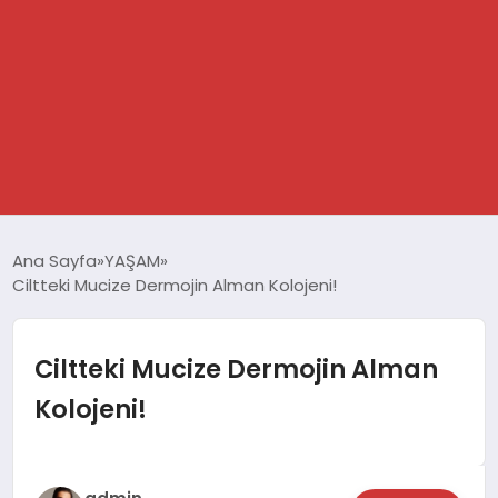
GÜNDEM
Ana Sayfa
YAŞAM
Ciltteki Mucize Dermojin Alman Kolojeni!
SPOR
DÜNYA
Ciltteki Mucize Dermojin Alman
Kolojeni!
EKONOMİ
YAŞAM