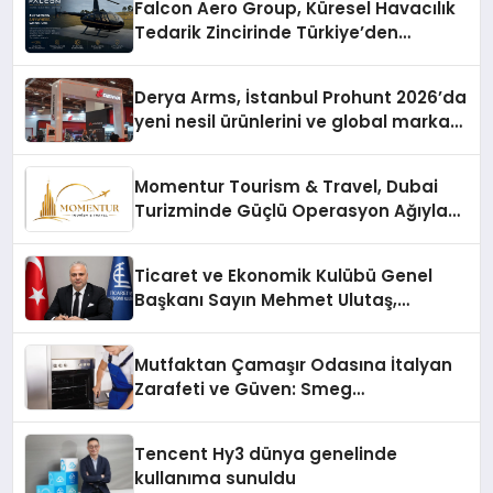
Falcon Aero Group, Küresel Havacılık
Tedarik Zincirinde Türkiye’den
Dünyaya Açılıyor
Derya Arms, İstanbul Prohunt 2026’da
yeni nesil ürünlerini ve global marka
vizyonunu sergiledi
Momentur Tourism & Travel, Dubai
Turizminde Güçlü Operasyon Ağıyla
Fark Yaratıyor
Ticaret ve Ekonomik Kulübü Genel
Başkanı Sayın Mehmet Ulutaş,
ekonomiye dair yaptığı açıklamada
şunları kaydetti:
Mutfaktan Çamaşır Odasına İtalyan
Zarafeti ve Güven: Smeg
Cihazlarında Dürüst Teknik Destek
Deneyimi
Tencent Hy3 dünya genelinde
kullanıma sunuldu