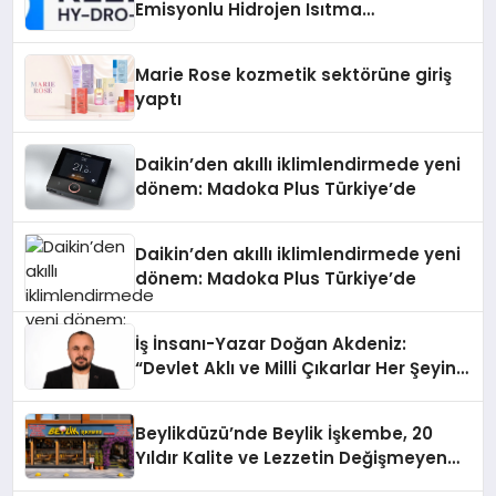
Emisyonlu Hidrojen Isıtma
Teknolojisinde ISO ve TSSA
Düzenleyici Onaylarını Aldı
Marie Rose kozmetik sektörüne giriş
yaptı
Daikin’den akıllı iklimlendirmede yeni
dönem: Madoka Plus Türkiye’de
Daikin’den akıllı iklimlendirmede yeni
dönem: Madoka Plus Türkiye’de
İş İnsanı-Yazar Doğan Akdeniz:
“Devlet Aklı ve Milli Çıkarlar Her Şeyin
Üzerindedir”
Beylikdüzü’nde Beylik İşkembe, 20
Yıldır Kalite ve Lezzetin Değişmeyen
Adresi