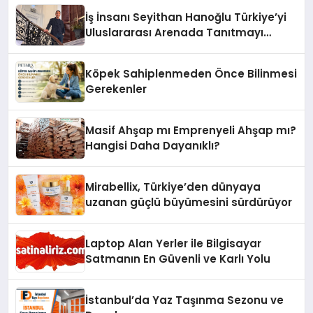
İş İnsanı Seyithan Hanoğlu Türkiye’yi
Uluslararası Arenada Tanıtmayı
Hedefliyor
Köpek Sahiplenmeden Önce Bilinmesi
Gerekenler
Masif Ahşap mı Emprenyeli Ahşap mı?
Hangisi Daha Dayanıklı?
Mirabellix, Türkiye’den dünyaya
uzanan güçlü büyümesini sürdürüyor
Laptop Alan Yerler ile Bilgisayar
Satmanın En Güvenli ve Karlı Yolu
İstanbul’da Yaz Taşınma Sezonu ve