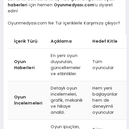
haberleri
için hemen
Oyunmedyası.com
‘u ziyaret
edin!
Oyunmedyasi.com Ne Tür içeriklerle Karşımıza çıkıyor?
İçerik Türü
Açıklama
Hedef Kitle
En yeni oyun
Oyun
duyuruları,
Tüm
Haberleri
güncellemeler
oyuncular
ve etkinlikler.
Detaylı oyun
Hem yeni
incelemeleri,
başlayanlar
Oyun
grafik, mekanik
hem de
İncelemeleri
ve hikaye
deneyimli
analizi.
oyuncular
Oyun ipuçları,