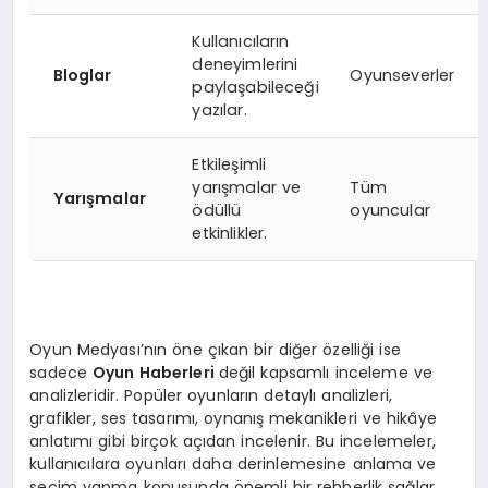
Kullanıcıların
deneyimlerini
Bloglar
Oyunseverler
paylaşabileceği
yazılar.
Etkileşimli
yarışmalar ve
Tüm
Yarışmalar
ödüllü
oyuncular
etkinlikler.
Oyun Medyası’nın öne çıkan bir diğer özelliği ise
sadece
Oyun Haberleri
değil kapsamlı inceleme ve
analizleridir. Popüler oyunların detaylı analizleri,
grafikler, ses tasarımı, oynanış mekanikleri ve hikâye
anlatımı gibi birçok açıdan incelenir. Bu incelemeler,
kullanıcılara oyunları daha derinlemesine anlama ve
seçim yapma konusunda önemli bir rehberlik sağlar.