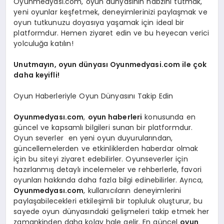
Oyunmedyasi.com, oyun dünyasının nabzını tutmak,
yeni oyunlar keşfetmek, deneyimlerinizi paylaşmak ve
oyun tutkunuzu doyasıya yaşamak için ideal bir
platformdur. Hemen ziyaret edin ve bu heyecan verici
yolculuğa katılın!
Unutmayın, oyun dünyası Oyunmedyasi.com ile çok
daha keyifli!
Oyun Haberleriyle Oyun Dünyasını Takip Edin
Oyunmedyası.com
,
oyun haberleri
konusunda en
güncel ve kapsamlı bilgileri sunan bir platformdur.
Oyun severler en yeni oyun duyurularından,
güncellemelerden ve etkinliklerden haberdar olmak
için bu siteyi ziyaret edebilirler. Oyunseverler için
hazırlanmış detaylı incelemeler ve rehberlerle, favori
oyunları hakkında daha fazla bilgi edinebilirler. Ayrıca,
Oyunmedyası.com
, kullanıcıların deneyimlerini
paylaşabilecekleri etkileşimli bir topluluk oluşturur, bu
sayede oyun dünyasındaki gelişmeleri takip etmek her
zamankinden daha kolay hale gelir. En güncel
oyun