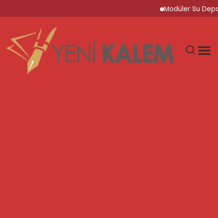
Modüler Su Deposu Çö