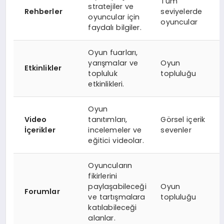
Tüm
stratejiler ve
Rehberler
seviyelerde
oyuncular için
oyuncular
faydalı bilgiler.
Oyun fuarları,
yarışmalar ve
Oyun
Etkinlikler
topluluk
topluluğu
etkinlikleri.
Oyun
Video
tanıtımları,
Görsel içerik
İçerikler
incelemeler ve
sevenler
eğitici videolar.
Oyuncuların
fikirlerini
paylaşabileceği
Oyun
Forumlar
ve tartışmalara
topluluğu
katılabileceği
alanlar.