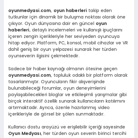
oyunmedyasi.com
,
oyun haberleri
takip eden
tutkunlar için dinamik bir buluşma noktası olarak öne
çıkıyor. Oyun dünyasına dair en güncel
oyun
haberleri
, detaylı incelemeleri ve kullanışlı ipuçlarını
içeren zengin içerikleriyle her seviyeden oyuncuya
hitap ediyor. Platform, PC, konsol, mobil cihazlar ve VR
dahil geniş bir oyun yelpazesi sunarak her türden
oyunseverin ilgisini çekmektedir.
Sadece bir haber kaynağı olmanın ötesine geçen
oyunmedyasi.com
, topluluk odaklı bir platform olarak
tasarlanmıştır. Oyuncuların fikir alışverişinde
bulunabileceği forumlar, oyun deneyimlerini
paylaşabilecekleri bloglar ve etkileşimli yarışmalar gibi
birçok interaktif özellik sunarak kullanıcıların katılımını
artırmaktadır. Ayrıca, özenle hazırlanmış video
içerikleriyle de görsel bir şölen sunmaktadır.
Kullanıcı dostu arayüzü ve erişilebilir içeriği sayesinde
Oyun Medyası
, her türden oyun severin birinci tercihi