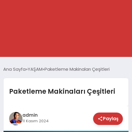
GÜNDEM
Ana Sayfa
YAŞAM
Paketleme Makinaları Çeşitleri
SPOR
Paketleme Makinaları Çeşitleri
DÜNYA
EKONOMİ
admin
Paylaş
11 Kasım 2024
YAŞAM