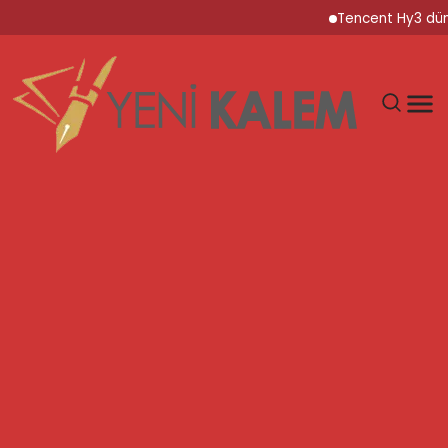
Tencent Hy3 dünya ge