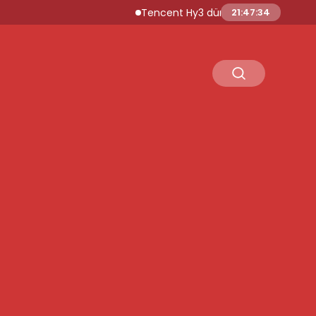
Tencent Hy3 dünya genelinde kullanıma 
21:47:35