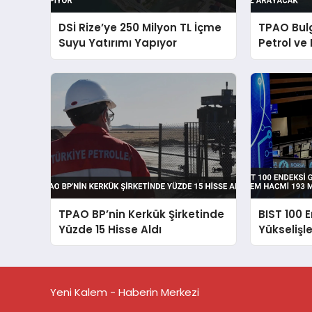
DSİ Rize’ye 250 Milyon TL İçme
TPAO Bul
Suyu Yatırımı Yapıyor
Petrol ve
TPAO BP’nin Kerkük Şirketinde
BIST 100 
Yüzde 15 Hisse Aldı
Yükseliş
Hacmi 193
Yeni Kalem - Haberin Merkezi