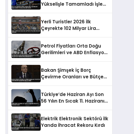
Yükselişle Tamamladı İşlem
Hacmi 193 Milyar Lira Oldu
Yerli Turistler 2026 İlk
Çeyrekte 102 Milyar Lira
Harcadı
Petrol Fiyatları Orta Doğu
Gerilimleri ve ABD Enflasyon
Verileriyle Düşüşe Geçti
Bakan Şimşek İç Borç
Çevirme Oranları ve Bütçe
Performansı Hakkında Bilgi
Verdi
Türkiye’de Haziran Ayı Son
56 Yılın En Sıcak 11. Haziranı
Oldu
Elektrik Elektronik Sektörü İlk
Yarıda İhracat Rekoru Kırdı