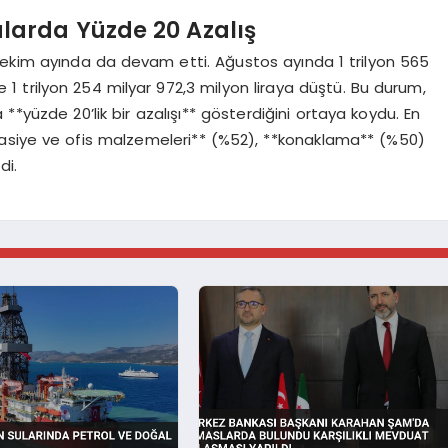
arda Yüzde 20 Azalış
 ekim ayında da devam etti. Ağustos ayında 1 trilyon 565
 1 trilyon 254 milyar 972,3 milyon liraya düştü. Bu durum,
**yüzde 20’lik bir azalışı** gösterdiğini ortaya koydu. En
rtasiye ve ofis malzemeleri** (%52), **konaklama** (%50)
di.