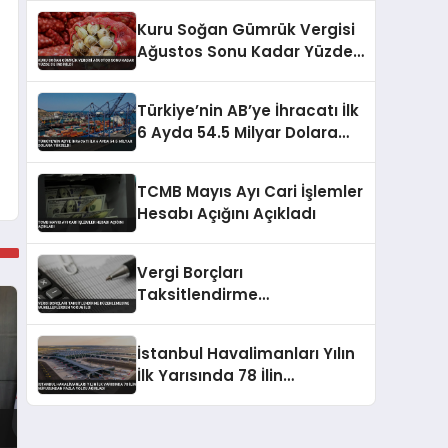
Kuru Soğan Gümrük Vergisi
Ağustos Sonu Kadar Yüzde
5’e İndirildi
Türkiye’nin AB’ye İhracatı İlk
6 Ayda 54.5 Milyar Dolara
Yükseldi
TCMB Mayıs Ayı Cari İşlemler
Hesabı Açığını Açıkladı
Vergi Borçları
Taksitlendirme
Düzenlemesine
Mükelleflerden Yoğun İlgi
İstanbul Havalimanları Yılın
İlk Yarısında 78 İlin
Nüfusundan Fazla Yolcu
Ağırladı