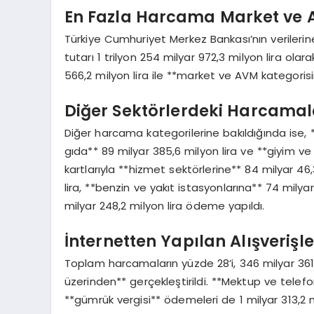
En Fazla Harcama Market ve 
Türkiye Cumhuriyet Merkez Bankası’nın verilerin
tutarı 1 trilyon 254 milyar 972,3 milyon lira o
566,2 milyon lira ile **market ve AVM kategorisi
Diğer Sektörlerdeki Harcamal
Diğer harcama kategorilerine bakıldığında ise, **
gıda** 89 milyar 385,6 milyon lira ve **giyim ve 
kartlarıyla **hizmet sektörlerine** 84 milyar 46
lira, **benzin ve yakıt istasyonlarına** 74 milyar
milyar 248,2 milyon lira ödeme yapıldı.
İnternetten Yapılan Alışverişle
Toplam harcamaların yüzde 28’i, 346 milyar 361,5 
üzerinden** gerçekleştirildi. **Mektup ve telefo
**gümrük vergisi** ödemeleri de 1 milyar 313,2 mi