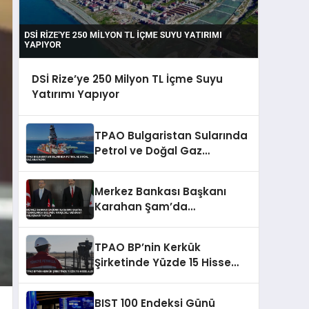
DSİ Rize’ye 250 Milyon TL İçme Suyu
Yatırımı Yapıyor
TPAO Bulgaristan Sularında
Petrol ve Doğal Gaz
Arayacak
Merkez Bankası Başkanı
Karahan Şam’da
Temaslarda Bulundu
Karşılıklı Mevduat Anlaşması
TPAO BP’nin Kerkük
Yapıldı
Şirketinde Yüzde 15 Hisse
Aldı
BIST 100 Endeksi Günü