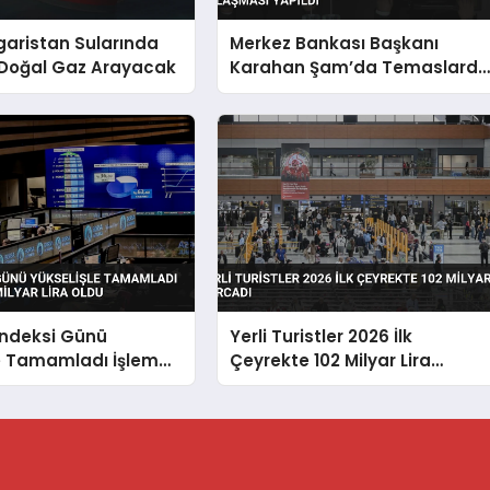
garistan Sularında
Merkez Bankası Başkanı
 Doğal Gaz Arayacak
Karahan Şam’da Temaslard
Bulundu Karşılıklı Mevduat
Anlaşması Yapıldı
Endeksi Günü
Yerli Turistler 2026 İlk
le Tamamladı İşlem
Çeyrekte 102 Milyar Lira
 Milyar Lira Oldu
Harcadı