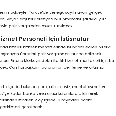
eni maddeyle, Türkiye’de yerleşik sayılmayan gerçek
gahı veya vergi mükellefiyeti bulunmaması şartıyla, yurt
üreyle gelir vergisinden muaf tutulacak.
 Hizmet Personeli İçin İstisnalar
 nitelikli hizmet merkezlerinde istihdam edilen nitelikli
 aşmayan ücretleri gelir vergisinden istisna edilecek.
nbul Finans Merkezi’ndeki nitelikli hizmet merkezleri için bu
ecek. Cumhurbaşkanı, bu oranları belirleme ve artırma
rt dışında bulunan para, altın, döviz, menkul kıymet ve
7’ye kadar banka veya aracı kurumlara bildirilerek
m tarihinden itibaren 2 ay içinde Türkiye’deki banka
 getirilmesi gerekecek.