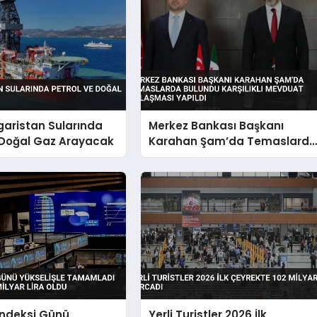
garistan Sularında
Merkez Bankası Başkanı
 Doğal Gaz Arayacak
Karahan Şam’da Temaslard
Bulundu Karşılıklı Mevduat
Anlaşması Yapıldı
Endeksi Günü
Yerli Turistler 2026 İlk