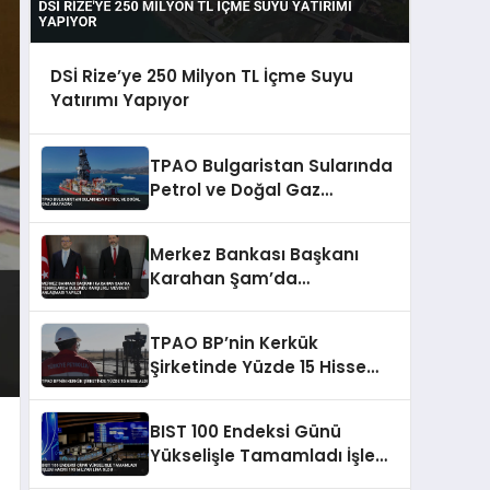
DSİ Rize’ye 250 Milyon TL İçme Suyu
Yatırımı Yapıyor
TPAO Bulgaristan Sularında
Petrol ve Doğal Gaz
Arayacak
Merkez Bankası Başkanı
Karahan Şam’da
Temaslarda Bulundu
Karşılıklı Mevduat Anlaşması
TPAO BP’nin Kerkük
Yapıldı
Şirketinde Yüzde 15 Hisse
Aldı
BIST 100 Endeksi Günü
Yükselişle Tamamladı İşlem
Hacmi 193 Milyar Lira Oldu