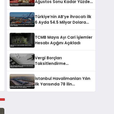
Ağustos Sonu Kadar Yüzde
5’e İndirildi
Türkiye’nin AB’ye İhracatı İlk
6 Ayda 54.5 Milyar Dolara
Yükseldi
TCMB Mayıs Ayı Cari İşlemler
Hesabı Açığını Açıkladı
Vergi Borçları
Taksitlendirme
Düzenlemesine
Mükelleflerden Yoğun İlgi
İstanbul Havalimanları Yılın
İlk Yarısında 78 İlin
Nüfusundan Fazla Yolcu
Ağırladı