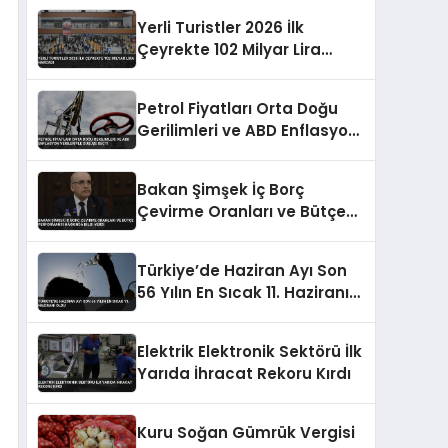
Yerli Turistler 2026 İlk
Çeyrekte 102 Milyar Lira
Harcadı
Petrol Fiyatları Orta Doğu
Gerilimleri ve ABD Enflasyon
Verileriyle Düşüşe Geçti
Bakan Şimşek İç Borç
Çevirme Oranları ve Bütçe
Performansı Hakkında Bilgi
Verdi
Türkiye’de Haziran Ayı Son
56 Yılın En Sıcak 11. Haziranı
Oldu
Elektrik Elektronik Sektörü İlk
Yarıda İhracat Rekoru Kırdı
Kuru Soğan Gümrük Vergisi