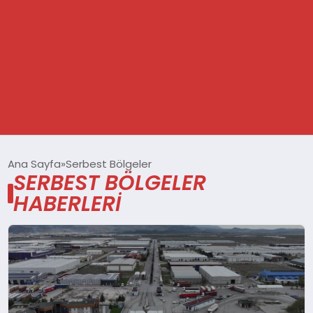
GÜNDEM
Ana Sayfa
Serbest Bölgeler
SERBEST BÖLGELER
SPOR
HABERLERI
DÜNYA
EKONOMİ
YAŞAM