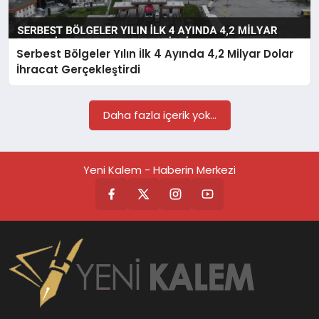
TEKNOLOJİ
Serbest Bölgeler Yılın İlk 4 Ayında 4,2 Milyar Dolar
SAĞLIK
İhracat Gerçekleştirdi
MAGAZİN
Daha fazla içerik yok...
EĞİTİM
Yeni Kalem - Haberin Merkezi