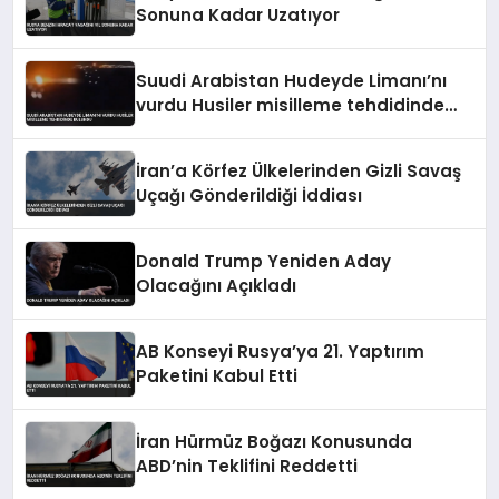
Sonuna Kadar Uzatıyor
Suudi Arabistan Hudeyde Limanı’nı
vurdu Husiler misilleme tehdidinde
bulundu
İran’a Körfez Ülkelerinden Gizli Savaş
Uçağı Gönderildiği İddiası
Donald Trump Yeniden Aday
Olacağını Açıkladı
AB Konseyi Rusya’ya 21. Yaptırım
Paketini Kabul Etti
İran Hürmüz Boğazı Konusunda
ABD’nin Teklifini Reddetti