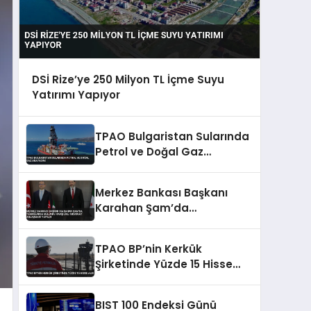
DSİ Rize’ye 250 Milyon TL İçme Suyu
Yatırımı Yapıyor
TPAO Bulgaristan Sularında
Petrol ve Doğal Gaz
Arayacak
Merkez Bankası Başkanı
Karahan Şam’da
Temaslarda Bulundu
Karşılıklı Mevduat Anlaşması
TPAO BP’nin Kerkük
Yapıldı
Şirketinde Yüzde 15 Hisse
Aldı
BIST 100 Endeksi Günü