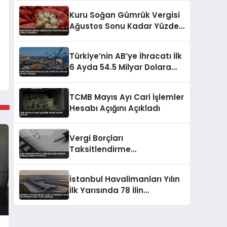
Kuru Soğan Gümrük Vergisi
Ağustos Sonu Kadar Yüzde
5’e İndirildi
Türkiye’nin AB’ye İhracatı İlk
6 Ayda 54.5 Milyar Dolara
Yükseldi
TCMB Mayıs Ayı Cari İşlemler
Hesabı Açığını Açıkladı
Vergi Borçları
Taksitlendirme
Düzenlemesine
Mükelleflerden Yoğun İlgi
İstanbul Havalimanları Yılın
İlk Yarısında 78 İlin
Nüfusundan Fazla Yolcu
Ağırladı