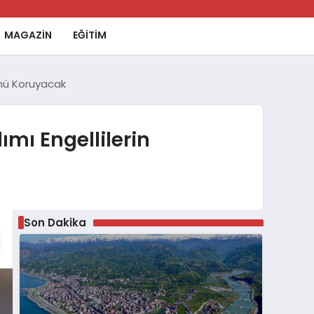
MAGAZİN
EĞİTİM
ünü Koruyacak
mı Engellilerin
Son Dakika