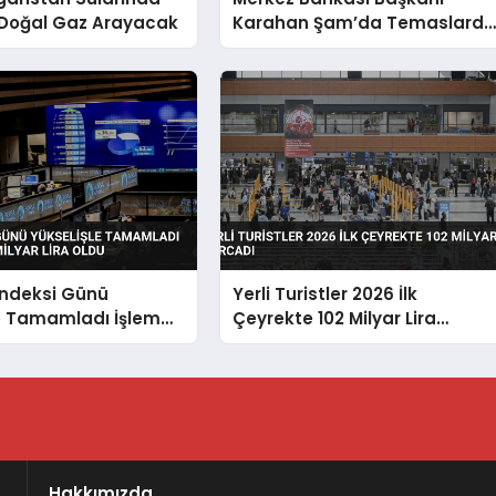
 Doğal Gaz Arayacak
Karahan Şam’da Temaslard
Bulundu Karşılıklı Mevduat
Anlaşması Yapıldı
Endeksi Günü
Yerli Turistler 2026 İlk
le Tamamladı İşlem
Çeyrekte 102 Milyar Lira
 Milyar Lira Oldu
Harcadı
Hakkımızda