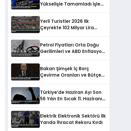
Yükselişle Tamamladı İşlem
Hacmi 193 Milyar Lira Oldu
Yerli Turistler 2026 İlk
Çeyrekte 102 Milyar Lira
Harcadı
Petrol Fiyatları Orta Doğu
Gerilimleri ve ABD Enflasyon
Verileriyle Düşüşe Geçti
Bakan Şimşek İç Borç
Çevirme Oranları ve Bütçe
Performansı Hakkında Bilgi
Verdi
Türkiye’de Haziran Ayı Son
56 Yılın En Sıcak 11. Haziranı
Oldu
Elektrik Elektronik Sektörü İlk
Yarıda İhracat Rekoru Kırdı