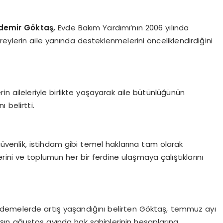
ı
zdemir Göktaş,
Evde Bakım Yardımı’nın 2006 yılında
ireylerin aile yanında desteklenmelerini önceliklendirdiğini
n aileleriyle birlikte yaşayarak aile bütünlüğünün
 belirtti.
 güvenlik, istihdam gibi temel haklarına tam olarak
klerini ve toplumun her bir ferdine ulaşmaya çalıştıklarını
demelerde artış yaşandığını belirten Göktaş, temmuz ayı
artışın ağustos ayında hak sahiplerinin hesaplarına