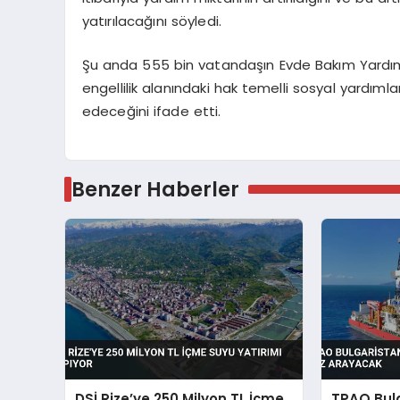
yatırılacağını söyledi.
Şu anda 555 bin vatandaşın Evde Bakım Yardımı’
engellilik alanındaki hak temelli sosyal yardımla
edeceğini ifade etti.
Benzer Haberler
DSİ Rize’ye 250 Milyon TL İçme
TPAO Bul