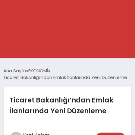
GÜNDEM
Ana Sayfa
EKONOMİ
Ticaret Bakanlığı’ndan Emlak İlanlarında Yeni Düzenleme
SPOR
DÜNYA
Ticaret Bakanlığı’ndan Emlak
İlanlarında Yeni Düzenleme
EKONOMİ
YAŞAM