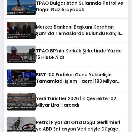
TPAO Bulgaristan Sularında Petrol ve
Doğal Gaz Arayacak
Merkez Bankası Başkanı Karahan
Şam’da Temaslarda Bulundu Karşılıklı
Mevduat Anlaşması Yapıldı
TPAO BP’nin Kerkük Şirketinde Yüzde
15 Hisse Aldı
BIST 100 Endeksi Günü Yükselişle
Tamamladı İşlem Hacmi 193 Milyar
Lira Oldu
Yerli Turistler 2026 İlk Çeyrekte 102
Milyar Lira Harcadı
Petrol Fiyatları Orta Doğu Gerilimleri
ve ABD Enflasyon Verileriyle Düşüşe