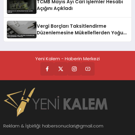
TCMB Mayıs Ayı Cari İşlemler Hesabı
Açığını Açıkladı
Vergi Borçları Taksitlendirme
Düzenlemesine Mükelleflerden Yoğun
İlgi
Yeni Kalem - Haberin Merkezi
Reklam & İşbirliği:
habersonuclari@gmail.com