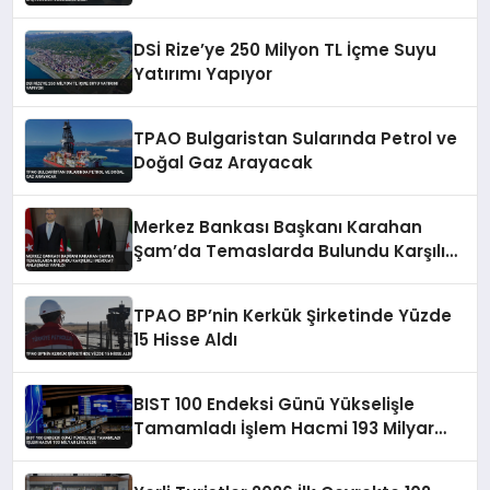
DSİ Rize’ye 250 Milyon TL İçme Suyu
Yatırımı Yapıyor
TPAO Bulgaristan Sularında Petrol ve
Doğal Gaz Arayacak
Merkez Bankası Başkanı Karahan
Şam’da Temaslarda Bulundu Karşılıklı
Mevduat Anlaşması Yapıldı
TPAO BP’nin Kerkük Şirketinde Yüzde
15 Hisse Aldı
BIST 100 Endeksi Günü Yükselişle
Tamamladı İşlem Hacmi 193 Milyar
Lira Oldu