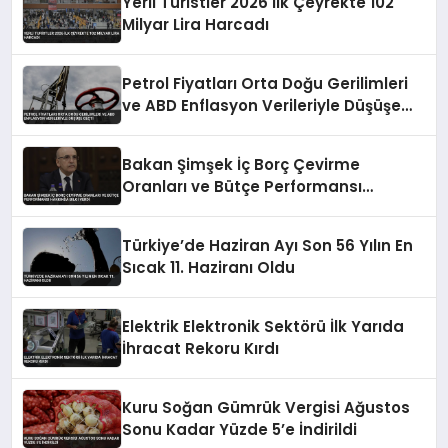
Yerli Turistler 2026 İlk Çeyrekte 102
Milyar Lira Harcadı
Petrol Fiyatları Orta Doğu Gerilimleri
ve ABD Enflasyon Verileriyle Düşüşe
Geçti
Bakan Şimşek İç Borç Çevirme
Oranları ve Bütçe Performansı
Hakkında Bilgi Verdi
Türkiye’de Haziran Ayı Son 56 Yılın En
Sıcak 11. Haziranı Oldu
Elektrik Elektronik Sektörü İlk Yarıda
İhracat Rekoru Kırdı
Kuru Soğan Gümrük Vergisi Ağustos
Sonu Kadar Yüzde 5’e İndirildi