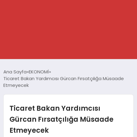
GÜNDEM
Ana Sayfa
EKONOMİ
Ticaret Bakan Yardımcısı Gürcan Fırsatçılığa Müsaade
SPOR
Etmeyecek
DÜNYA
Ticaret Bakan Yardımcısı
EKONOMİ
Gürcan Fırsatçılığa Müsaade
Etmeyecek
YAŞAM