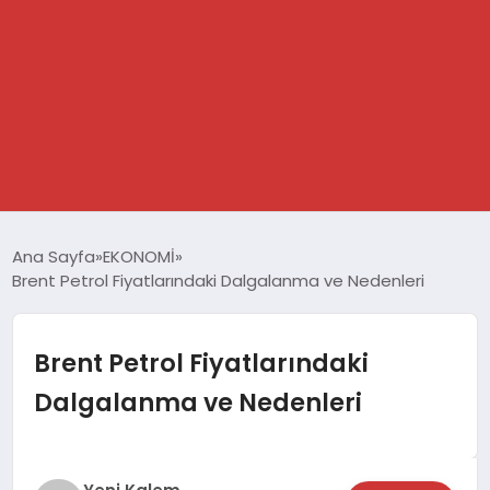
GÜNDEM
Ana Sayfa
EKONOMİ
Brent Petrol Fiyatlarındaki Dalgalanma ve Nedenleri
SPOR
DÜNYA
Brent Petrol Fiyatlarındaki
Dalgalanma ve Nedenleri
EKONOMİ
YAŞAM