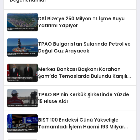
DSİ Rize’ye 250 Milyon TL İçme Suyu
Yatırımı Yapıyor
TPAO Bulgaristan Sularında Petrol ve
Doğal Gaz Arayacak
Merkez Bankası Başkanı Karahan
Şam’da Temaslarda Bulundu Karşılıklı
Mevduat Anlaşması Yapıldı
TPAO BP’nin Kerkük Şirketinde Yüzde
15 Hisse Aldı
BIST 100 Endeksi Günü Yükselişle
Tamamladı İşlem Hacmi 193 Milyar
Lira Oldu