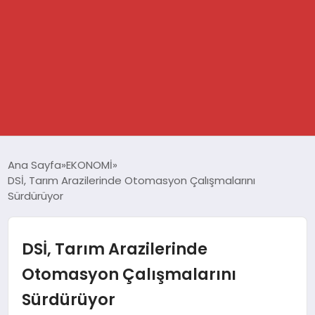
GÜNDEM
Ana Sayfa
EKONOMİ
DSİ, Tarım Arazilerinde Otomasyon Çalışmalarını
SPOR
Sürdürüyor
DÜNYA
DSİ, Tarım Arazilerinde
EKONOMİ
Otomasyon Çalışmalarını
Sürdürüyor
YAŞAM